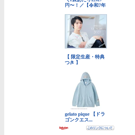
た、ローストビーフ(浦添
市）
グルメ
沖縄で和食やさん(豊見城
市）
グルメ
ふんわりもっちもちのピ
ザ、テイクアウト（北中城
村）