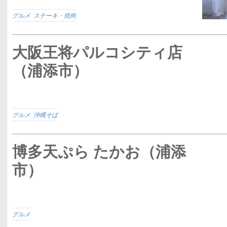
グルメ
,
ステーキ・焼肉
大阪王将パルコシティ店
（浦添市）
グルメ
,
沖縄そば
博多天ぷら たかお（浦添
市）
グルメ