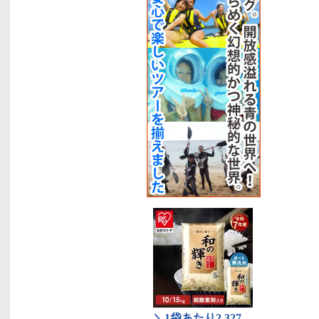
スパイスカレー
ストラム
(今帰仁村)
グルメ
チャーリー多幸寿(沖縄市）
グルメ
飛行機に乗って食べに来