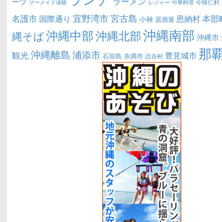
パン・スイーツ
つけ蕎麦安土 那覇泉崎店
グルメ
,
ラーメン・麺類
坦々亭(中城村）
グルメ