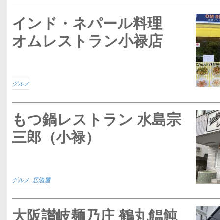
インド・ネパール料理
オムレストラン小禄店
グルメ
もつ鍋レストラン 水島宗
三郎（小禄）
グルメ
,
居酒屋
大阪讃岐麺乃庄 鶴丸饂飩