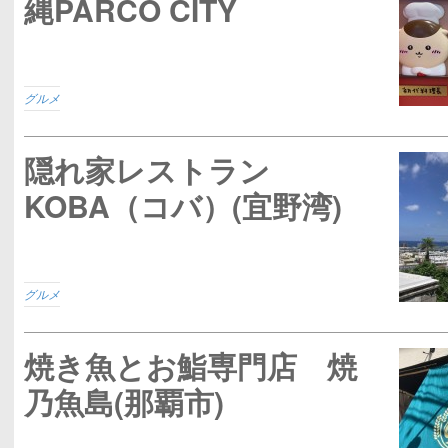
縄PARCO CITY
グルメ
隠れ家レストラン
KOBA（コバ）(宜野湾)
グルメ
焼き魚とお鮨専門店 焼
乃魚島(那覇市)