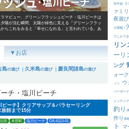
末年始
2
ァミリ
ノラマビュー、グリーンフラッシュビーチ・塩川ビーチは
夜遊び
、夕陽が沈む瞬間、太陽が緑色に見える『グリーンフラッ
ネ満載！
色からこれをみると「幸せになれる」と言われている。あ
でしかで
リン
▼お店
ーリ
ング
古島
久米島
慶良間諸島
の遊び
｜
の遊び
｜
の遊び
ォーク
ウ
ィン
ビーチ・塩川ビーチ
バーボー
ォッチン
川ビーチ】クリアサップ＆パラセーリング
釣り
水族館まで15分
作り
体
北部
本部町
塩川ビーチ
OA-4113-01
ト
マ