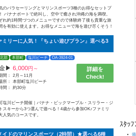
気のパラセーリングとマリンスポーツ3種のお得なセットプ
！ バナナボートで絶叫し、空中で癒され沖縄の海を満喫。
ぞれ約1時間づつのメニューですので体験終了後も貴重な旅
間を有効に使えます。お得なメニューで海を遊び尽くそう！
ァミリーに人気！『ちょい遊びプラン』選べる3
北部
本部町
塩川ビーチ
OA-3924-01
金▶
6,000
円～
詳細を
期間：
2月～11月
Check!
場所：
本部町塩川ビーチ
時間：
約30分
町塩川ビーチ開催｜バナナ・ビックマーブル・スリラー・ジ
トスキーから3つ選んで遊べる！4歳から参加OK♪ファミリ
大人気のコースです。
ｽﾀｯﾌ
メイドのマリンスポーツ（2時間）★選べる6種
備