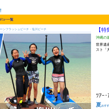
ﾒﾆｭｰ一覧
ーンフラッシュビーチ・塩川ビーチ
ﾂｱｰ
夏
おす