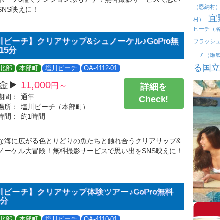
（恩納村
SNS映えに！
宜
村）
ビーチ（
ビーチ】クリアサップ&シュノーケル♪GoPro無
フラッシ
15分
ーチ（瀬
る国立
北部
本部町
塩川ビーチ
OA-4112-01
金▶
11,000
円～
詳細を
期間：
通年
Check!
場所：
塩川ビーチ（本部町）
時間：
約1時間
な海に広がる色とりどりの魚たちと触れ合うクリアサップ&
ノーケル大冒険！無料撮影サービスで思い出をSNS映えに！
ビーチ】クリアサップ体験ツアー♪GoPro無料
5分
北部
本部町
塩川ビーチ
OA-4110-01