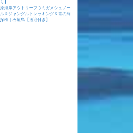
り】
原海岸アウトリーフウミガメシュノー
ル＆ジャングルトレッキング＆青の洞
探検｜石垣島【送迎付き】