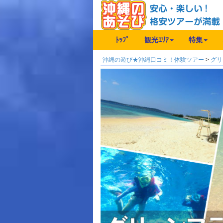
ﾄｯﾌﾟ
観光ｴﾘｱ
特集
沖縄の遊び★沖縄口コミ！体験ツアー
>
グリ