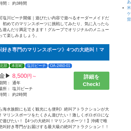
あ
時間：
約3時間
米
ケ
町塩川ビーチ開催｜遊びたい内容で遊べるオーダーメイドだ
窟
、初めてのマリンスポーツに挑戦してみたり、気に入ったら
も遊んだり満足できます！グループでオリジナルのメニュー
って楽しみましょう。
叫好き専門のマリンスポーツ》4つの大絶叫！マ
北部
本部町
塩川ビーチ
OA-2460-01
金▶
8,500
円～
詳細を
期間：
通年
Check!
場所：
塩川ビーチ
時間：
約2時間
ら海水族館にも近く観光にも便利》絶叫アトラクションが大
！マリンスポーツをたくさん遊びたい！激しくボロボロにな
で遊びたい！【4つの大絶叫！マリンスポーツ！】沖縄で唯
絶叫好き専門がお届けする最大級の絶叫アトラクション！！