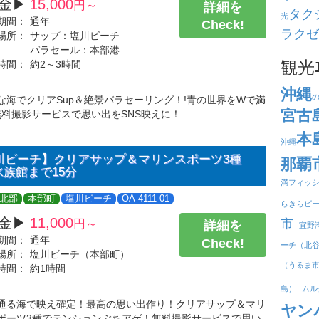
金▶
15,000
円～
詳細を
タク
光
期間：
通年
Check!
ラクゼ
場所：
サップ：塩川ビーチ
パラセール：本部港
観光
時間：
約2～3時間
沖縄
な海でクリアSup＆絶景パラセーリング！!青の世界をWで満
宮古
無料撮影サービスで思い出をSNS映えに！
本
沖縄
川ビーチ】クリアサップ＆マリンスポーツ3種
那覇
水族館まで15分
満フィッ
北部
本部町
塩川ビーチ
OA-4111-01
らきらビ
金▶
11,000
市
円～
詳細を
宜野
期間：
通年
Check!
ーチ（北
場所：
塩川ビーチ（本部町）
（うるま
時間：
約1時間
島）
ムル
通る海で映え確定！最高の思い出作り！クリアサップ＆マリ
ヤン
ポーツ3種でテンションぶちアゲ！無料撮影サービスで思い