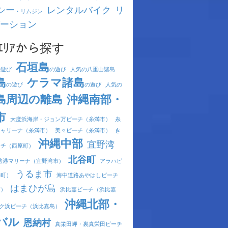
シー
レンタルバイク
リ
・リムジン
ーション
ｴﾘｱから探す
石垣島
の遊び
の遊び
人気の八重山諸島
島
ケラマ諸島
の遊び
の遊び
人気の
島周辺の離島
沖縄南部・
市
大度浜海岸・ジョン万ビーチ（糸満市）
糸
シャリーナ（糸満市）
美々ビーチ（糸満市）
き
沖縄中部
宜野湾
ーチ（西原町）
北谷町
湾港マリーナ（宜野湾市）
アラハビ
うるま市
谷町）
海中道路あやはしビーチ
はまひが島
市）
浜比嘉ビーチ（浜比嘉
沖縄北部・
ク浜ビーチ（浜比嘉島）
バル
恩納村
真栄田岬・裏真栄田ビーチ