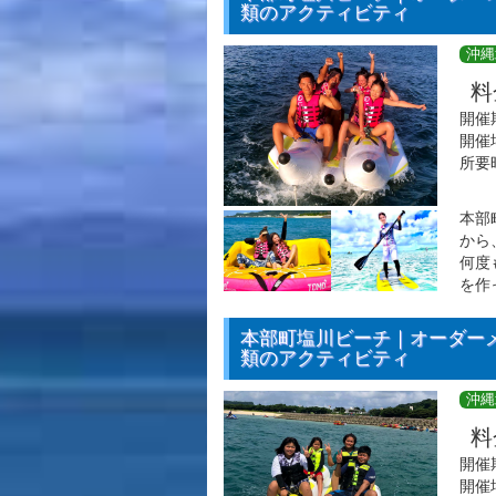
類のアクティビティ
沖縄
料
開催
開催
所要
本部
から
何度
を作
本部町塩川ビーチ｜オーダー
類のアクティビティ
沖縄
料
開催
開催