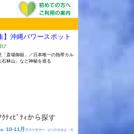
･ｱｸﾃｨﾋﾞﾃｨから探す
10-11月
すめ
ラストサマー
12-1月
冬休み・年