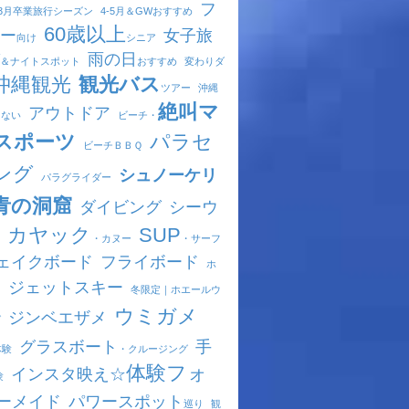
フ
-3月
卒業旅行シーズン
4-5月
＆GWおすすめ
60歳以上
ー
女子旅
向け
シニア
雨の日
＆ナイトスポット
おすすめ
変わりダ
沖縄観光
観光バス
ツアー
沖縄
絶叫マ
アウトドア
きない
ビーチ・
スポーツ
パラセ
ビーチ
ＢＢＱ
ング
シュノーケリ
パラグライダー
青の洞窟
ダイビング
シーウ
カヤック
SUP
・カヌー
・サーフ
ェイクボード
フライボード
ホ
ジェットスキー
ド
冬限定｜
ホエールウ
ウミガメ
ジンベエザメ
グ
グラスボート
手
体験
・クルージング
体験フォ
インスタ映え☆
験
ーメイド
パワースポット
巡り
観