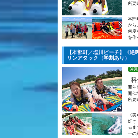
所要
本部
から
何度
を作
【本部町／塩川ビーチ】《絶
リンアタック（学割あり）
沖縄
料
開催
開催
所要
《美
好き
るま
一の