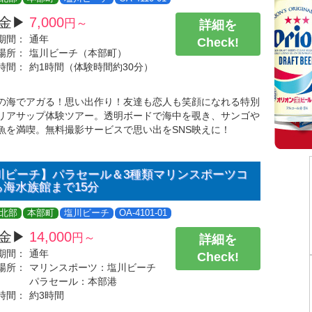
金▶
7,000
円～
詳細を
期間：
通年
Check!
場所：
塩川ビーチ（本部町）
時間：
約1時間（体験時間約30分）
の海でアガる！思い出作り！友達も恋人も笑顔になれる特別
リアサップ体験ツアー。透明ボードで海中を覗き、サンゴや
魚を満喫。無料撮影サービスで思い出をSNS映えに！
川ビーチ】パラセール＆3種類マリンスポーツコ
ら海水族館まで15分
北部
本部町
塩川ビーチ
OA-4101-01
金▶
14,000
円～
詳細を
期間：
通年
Check!
場所：
マリンスポーツ：塩川ビーチ
パラセール：本部港
時間：
約3時間