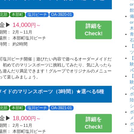
o
館
北部
本部町
塩川ビーチ
OA-3920-01
備
o
金▶
14,000
円～
詳細を
木
期間：
2月～11月
Check!
青
場所：
本部町塩川ビーチ
石
時間：
約2時間
【
ツ
【
町塩川ビーチ開催｜遊びたい内容で遊べるオーダーメイドだ
験
、初めてのマリンスポーツに挑戦してみたり、気に入ったら
♪
も遊んだり満足できます！グループでオリジナルのメニュー
【
って楽しみましょう。
験
♪
メイドのマリンスポーツ（3時間）★選べる6種
ボ
陸
シ
北部
本部町
塩川ビーチ
OA-3921-01
ボ
金▶
18,000
メ
円～
詳細を
ボ
期間：
2月～11月
Check!
上
場所：
本部町塩川ビーチ