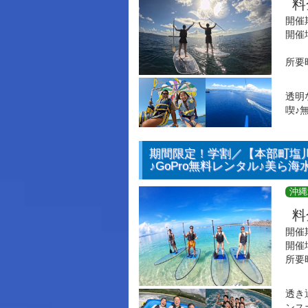
料
開催
開催
所要
透明
喫♪
期間限定！学割／【本部町塩
♪GoPro無料レンタル♪美ら海
沖縄
料
開催
開催
所要
透き
ンス