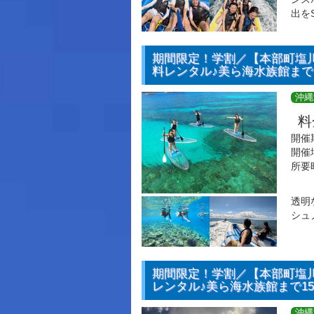
出を
期間限定！学割／【本部町塩川
料レンタル♪美ら海水族館まで
沖縄
料
開催
開催
所要
透明
シュ
期間限定！学割／【本部町塩川
レンタル♪美ら海水族館まで1
沖縄