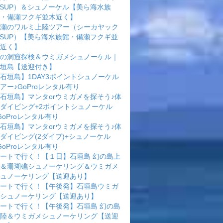
rSUP）＆シュノーケル【美ら海水族
・備瀬フクギ並木近く】
瀬のワルミ上陸ツアー（シーカヤック
rSUP）【美ら海水族館・備瀬フクギ並
近く】
の洞窟探検＆ウミガメシュノーケル｜
垣島【送迎付き】
石垣島】1DAY3ポイントシュノーケル
アー♪GoProレンタル有り
石垣島】マンタorウミガメを探そう♪体
ダイビング+2ポイントシュノーケル
GoProレンタル有り
石垣島】マンタorウミガメを探そう♪体
ダイビング(2ダイブ)+シュノーケル
GoProレンタル有り
ートで行く！【１日】石垣島 幻の島上
＆珊瑚礁シュノーケリング＆ウミガメ
ュノーケリング【送迎あり】
ートで行く！【午後発】石垣島ウミガ
シュノーケリング【送迎あり】
ートで行く！【午後発】石垣島 幻の島
陸＆ウミガメシュノーケリング【送迎