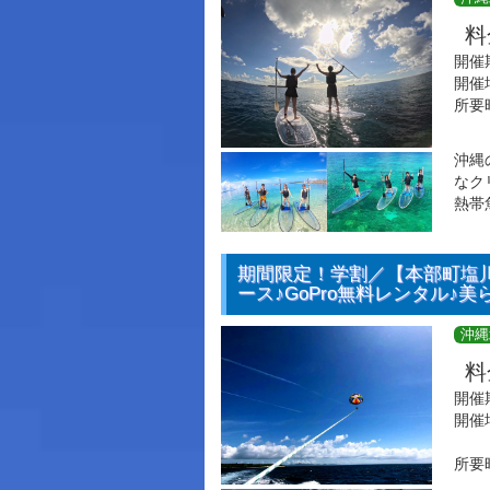
料
開催
開催
所要
沖縄
なク
熱帯
期間限定！学割／【本部町塩
ース♪GoPro無料レンタル♪美
沖縄
料
開催
開催
所要