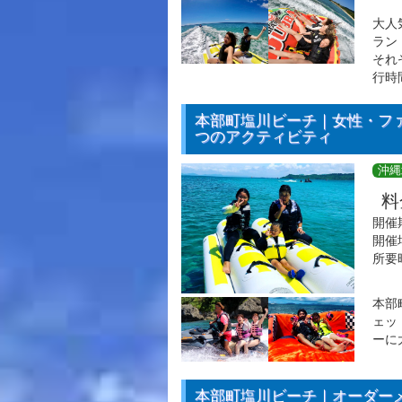
大人
ラン
それ
行時
本部町塩川ビーチ｜女性・フ
つのアクティビティ
沖縄
料
開催
開催
所要
本部
ェッ
ーに
本部町塩川ビーチ｜オーダー