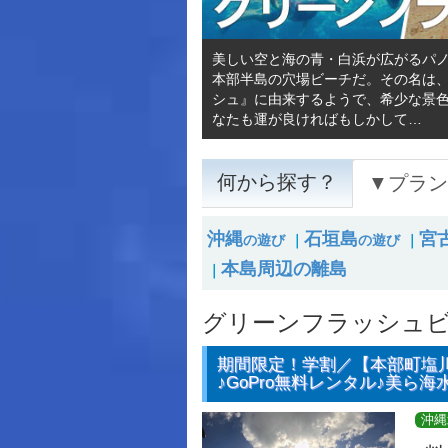
美しい空と海の青・白浜が広がるパ
本部半島の穴場ビーチだ。その名は
シュ』に由来するようで、希少な景
なたも運が良ければもしかして…
何から探す？
▼プラン
沖縄
石垣島
宮
の遊び
｜
の遊び
｜
本島周辺の離島
｜
グリーンフラッシュ
期間限定！学割／【本部町塩
♪GoPro無料レンタル♪美ら海
沖縄