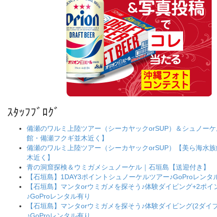
ｽﾀｯﾌﾌﾞﾛｸﾞ
備瀬のワルミ上陸ツアー（シーカヤックorSUP）＆シュノー
館・備瀬フクギ並木近く】
備瀬のワルミ上陸ツアー（シーカヤックorSUP）【美ら海水
木近く】
青の洞窟探検＆ウミガメシュノーケル｜石垣島【送迎付き】
【石垣島】1DAY3ポイントシュノーケルツアー♪GoProレンタ
【石垣島】マンタorウミガメを探そう♪体験ダイビング+2ポ
♪GoProレンタル有り
【石垣島】マンタorウミガメを探そう♪体験ダイビング(2ダイブ
♪GoProレンタル有り