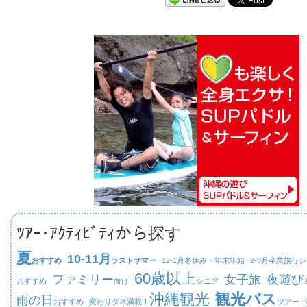
ﾂｱｰ･ｱｸﾃｨﾋﾞﾃｨから探す
夏
10-11月
おすすめ
ラストサマー
12-1月
冬休み・年末年始
2-3月
卒業旅行シ
60歳以上
ファミリー
女子旅
夜遊び
おすすめ
向け
シニア
沖縄観光
観光バス
雨の日
おすすめ
変わりダネ満載！
ツアー