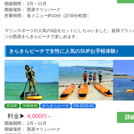
開催期間：
2月～11月
開催場所：
西原マリンパーク
所要時間：
各メニュー約10分（計30分程度）
マリンスポーツの人気の3品をセットにしちゃいました。超得プラン
ンが西原きらきらビーチで楽しめます。
きらきらビーチで女性に人気のSUPお手軽体験♪
西原町
沖縄南部
きらきらビーチ
OA-0216-01
料金▶
4,000
円～
詳細
開催期間：
2月～11月
開催場所：
西原マリンパーク