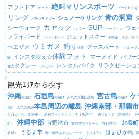
絶叫マリンスポーツ
アウトドア
ビーチ・
ビーチ
ＢＢＱ
リング
青の洞窟
シュノーケリング
パラグライダー
カヤック
SUP
シーウォーク
ウェ
・カヌー
・サーフィン
フライボード
ジェットスキー
ホバーボード
冬限定｜
ホエールウ
ウミガメ
釣り
ベエザメ
グラスボート
体験
・クルージ
体験フォト
インスタ映え☆
マーメイド
パワー
験
タクシー
レンタルバイク
リラクゼーショ
観光
・リムジン
観光ｴﾘｱから探す
沖縄
石垣島
宮古島
ケ
の遊び
の遊び
人気の八重山諸島
の遊び
本島周辺の離島
沖縄南部・那覇市
遊び
人気の沖縄
ン万ビーチ（糸満市）
糸満フィッシャリーナ（糸満市）
美々ビーチ（糸満市）
き
沖縄中部
宜野湾市
北谷町
町）
宜野湾港マリーナ（宜野湾市）
うるま市
はまひが島
谷町）
海中道路あやはしビーチ（うるま市）