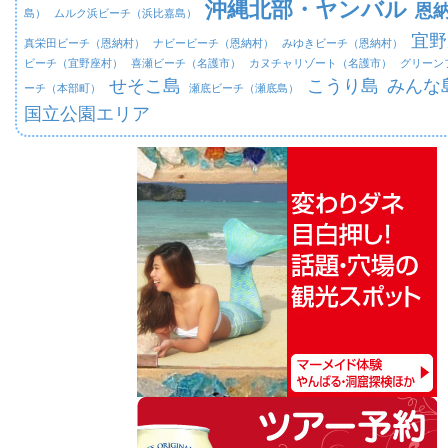
沖縄北部・ヤンバル
恩
島）
ムルク浜ビーチ（浜比嘉島）
宜野
真栄田ビーチ（恩納村）
ナビービーチ（恩納村）
みゆきビーチ（恩納村）
ビーチ（宜野座村）
喜瀬ビーチ（名護市）
カヌチャリゾート（名護市）
グリーン
せそこ島
こうり島
みんな
ーチ（本部町）
瀬底ビーチ（瀬底島）
国立公園エリア