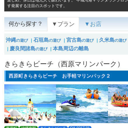
楽しめ、休日は地元人で賑わいます。 中城湾港マリンタウンプロ
す発展する注目のスポットです。
何から探す？
▼プラン
▼お店
沖縄
石垣島
宮古島
久米島
の遊び
｜
の遊び
｜
の遊び
｜
の遊び
慶良間諸島
本島周辺の離島
｜
の遊び
｜
きらきらビーチ（西原マリンパーク）
西原町きらきらビーチ お手軽マリンパック２