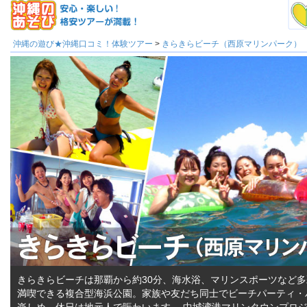
沖縄の遊び★沖縄口コミ！体験ツアー
>
きらきらビーチ（西原マリンパーク）
きらきらビーチは那覇から約30分、海水浴、マリンスポーツなど
満喫できる複合型海浜公園。家族や友だち同士でビーチパーティ・