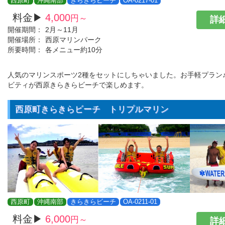
西原町
沖縄南部
きらきらビーチ
OA-0217-01
料金▶
4,000
円～
詳細
開催期間：
2月～11月
開催場所：
西原マリンパーク
所要時間：
各メニュー約10分
人気のマリンスポーツ2種をセットにしちゃいました。お手軽プラン
ビティが西原きらきらビーチで楽しめます。
西原町きらきらビーチ トリプルマリン
西原町
沖縄南部
きらきらビーチ
OA-0211-01
料金▶
6,000
円～
詳細