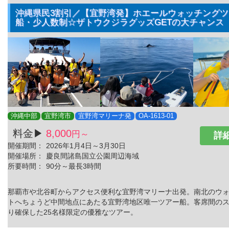
沖縄県民3割引／【宜野湾発】ホエールウォッチング
船・少人数制☆ザトウクジラグッズGETの大チャンス
沖縄中部
宜野湾市
宜野湾マリーナ発
OA-1613-01
料金▶
8,000
円～
詳細
開催期間：
2026年1月4日～3月30日
開催場所：
慶良間諸島国立公園周辺海域
所要時間：
90分～最長3時間
那覇市や北谷町からアクセス便利な宜野湾マリーナ出発。南北のウ
トへちょうど中間地点にあたる宜野湾地区唯一ツアー船。客席間の
り確保した25名様限定の優雅なツアー。