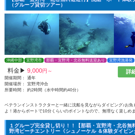
（グループ貸切ツアー）
沖縄中部
宜野湾市
那覇・宜野湾・北谷無料送迎あり
宜野湾漁港発
料金▶
9,000
円～
詳細
開催期間：
通年
開催場所：
宜野湾沖合
所要時間：
約2時間（水中時間約40分）
ベテランインストラクターと一緒に沈船を見ながらダイビング♪お魚
よ！港からボートで10分くらいのポイントなので、無理なく楽しめ
１グループ完全貸し切り！！【那覇・宜野湾・北谷無
野湾ビーチエントリー《シュノーケル ＆体験ダイビン