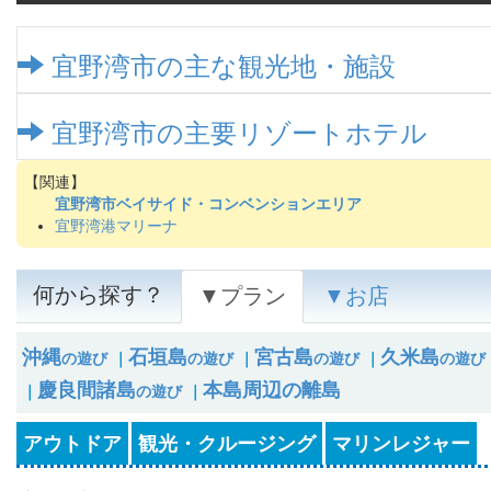
宜野湾市の主な観光地・施設
宜野湾市の主要リゾートホテル
宜野湾市ベイサイド・コンベンションエリア
宜野湾港マリーナ
何から探す？
▼プラン
▼お店
沖縄
石垣島
宮古島
久米島
の遊び
｜
の遊び
｜
の遊び
｜
の遊び
慶良間諸島
本島周辺の離島
｜
の遊び
｜
アウトドア
観光・クルージング
マリンレジャー