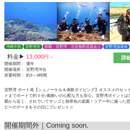
沖縄中部
宜野湾市
那覇・宜野湾・北谷無料送迎あり
宜野湾漁港発
料金▶
13,000
円～
詳細
開催期間：
通年
開催場所：
宜野湾沖合
所要時間：
約3～4時間
宜野湾 ボート発【シュノーケル＆体験ダイビング】オススメのセット
トまでボートで約５分♪船酔いの心配な方も安心。宜野湾ポイントは
覇から近く、それでいてサンゴと熱帯魚の楽園！ツアー中に撮った思
ビーのデータをその日にプレゼント☆
開催期間外｜Coming soon.