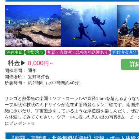
沖縄中部
宜野湾市
那覇・宜野湾・北谷無料送迎あり
宜野湾漁港発
料金▶
8,000
円～
詳細
開催期間：
通年
開催場所：
宜野湾沖合
所要時間：
約2時間（水中時間約40分）
サンゴと熱帯魚の楽園！ソフトコーラルや直径1.5mを超えるような
ーブル状や枝状のミドリイシが点在する綺麗なサンゴ礁です。南国
緒に泳いだり、宇宙遊泳をしているような浮遊感を楽しんだり、ぜ
を体験してみてください。ツアー中に撮った思い出の写真&ムービー
にプレゼント☆
【那覇・宜野湾・北谷無料送迎付】沈船・ボート体験