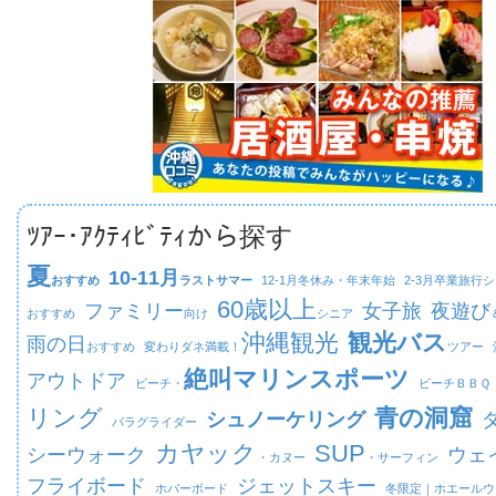
ﾂｱｰ･ｱｸﾃｨﾋﾞﾃｨから探す
夏
10-11月
おすすめ
ラストサマー
12-1月
冬休み・年末年始
2-3月
卒業旅行シ
60歳以上
ファミリー
女子旅
夜遊び
おすすめ
向け
シニア
沖縄観光
観光バス
雨の日
おすすめ
変わりダネ満載！
ツアー
絶叫マリンスポーツ
アウトドア
ビーチ・
ビーチ
ＢＢＱ
リング
青の洞窟
シュノーケリング
パラグライダー
カヤック
SUP
シーウォーク
ウェ
・カヌー
・サーフィン
フライボード
ジェットスキー
ホバーボード
冬限定｜
ホエールウ