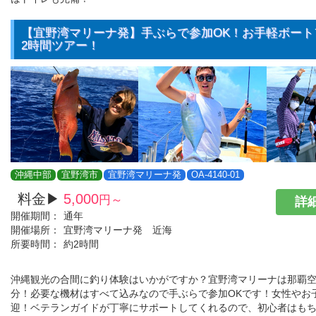
【宜野湾マリーナ発】手ぶらで参加OK！お手軽ボート
2時間ツアー！
沖縄中部
宜野湾市
宜野湾マリーナ発
OA-4140-01
料金▶
5,000
円～
詳細
開催期間：
通年
開催場所：
宜野湾マリーナ発 近海
所要時間：
約2時間
沖縄観光の合間に釣り体験はいかがですか？宜野湾マリーナは那覇空
分！必要な機材はすべて込みなので手ぶらで参加OKです！女性やお
迎！ベテランガイドが丁寧にサポートしてくれるので、初心者はも