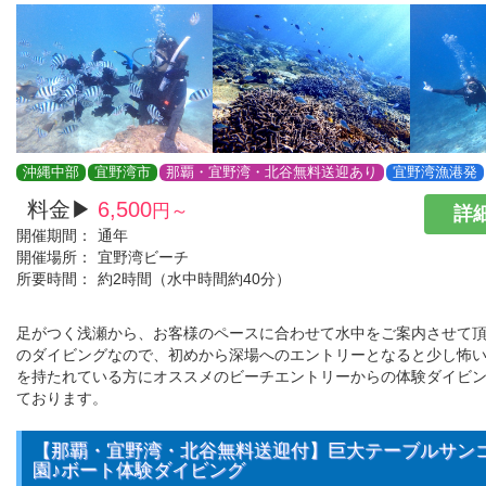
沖縄中部
宜野湾市
那覇・宜野湾・北谷無料送迎あり
宜野湾漁港発
料金▶
6,500
円～
詳細
開催期間：
通年
開催場所：
宜野湾ビーチ
所要時間：
約2時間（水中時間約40分）
足がつく浅瀬から、お客様のペースに合わせて水中をご案内させて
のダイビングなので、初めから深場へのエントリーとなると少し怖
を持たれている方にオススメのビーチエントリーからの体験ダイビ
ております。
【那覇・宜野湾・北谷無料送迎付】巨大テーブルサン
園♪ボート体験ダイビング