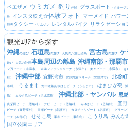
ウミガメ
釣り
ベエザメ
グラスボート
体験
・クルージ
体験フォト
インスタ映え☆
マーメイド
パワー
験
タクシー
レンタルバイク
リラクゼーショ
観光
・リムジン
観光ｴﾘｱから探す
沖縄
石垣島
宮古島
ケ
の遊び
の遊び
人気の八重山諸島
の遊び
本島周辺の離島
沖縄南部・那覇市
遊び
人気の沖縄
ン万ビーチ（糸満市）
糸満フィッシャリーナ（糸満市）
美々ビーチ（糸満市）
き
沖縄中部
宜野湾市
北谷町
町）
宜野湾港マリーナ（宜野湾市）
うるま市
はまひが島
谷町）
海中道路あやはしビーチ（うるま市）
沖縄北部・ヤンバル
恩
島）
ムルク浜ビーチ（浜比嘉島）
宜野
真栄田ビーチ（恩納村）
ナビービーチ（恩納村）
みゆきビーチ（恩納村）
ビーチ（宜野座村）
喜瀬ビーチ（名護市）
カヌチャリゾート（名護市）
グリーン
せそこ島
こうり島
みんな
ーチ（本部町）
瀬底ビーチ（瀬底島）
国立公園エリア