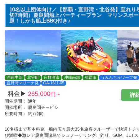
10名以上団体向け／【那覇・宜野湾・北谷発】至れり
切7時間）慶良間船上パーティープラン マリンスポ
題！しかも船上BBQ付き♪
沖縄中部
北谷町
宜野湾市
沖縄南部
那覇市
うみんちゅワーフ発
宜野湾マリーナ発
OA-1611-05
料金▶
265,000
円～
詳細
開催期間：
通年
開催場所：
慶良間チービシ
所要時間：
約7時間
10名様まで基本料金 船内広々最大35名旅客クルーザーで快適！チ
び満喫◆激レア慶良間諸島でシュノーケリング、釣り、SUP、JET