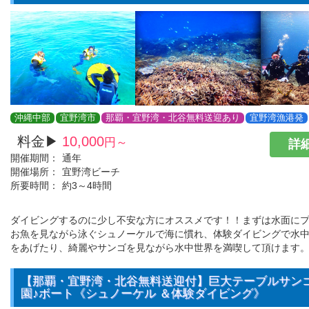
沖縄中部
宜野湾市
那覇・宜野湾・北谷無料送迎あり
宜野湾漁港発
料金▶
10,000
円～
詳細
開催期間：
通年
開催場所：
宜野湾ビーチ
所要時間：
約3～4時間
ダイビングするのに少し不安な方にオススメです！！まずは水面に
お魚を見ながら泳ぐシュノーケルで海に慣れ、体験ダイビングで水中
をあげたり、綺麗やサンゴを見ながら水中世界を満喫して頂けます
【那覇・宜野湾・北谷無料送迎付】巨大テーブルサン
園♪ボート《シュノーケル ＆体験ダイビング》