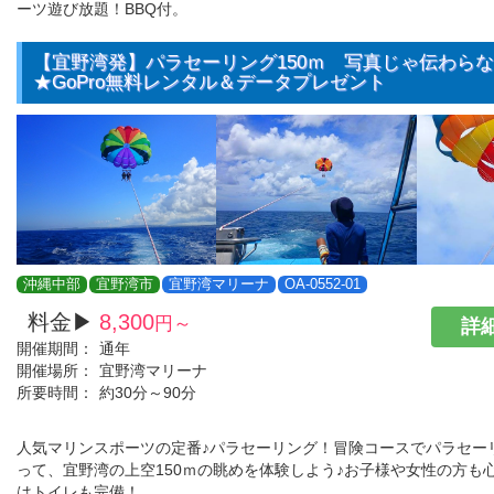
ーツ遊び放題！BBQ付。
【宜野湾発】パラセーリング150ｍ 写真じゃ伝わら
★GoPro無料レンタル＆データプレゼント
沖縄中部
宜野湾市
宜野湾マリーナ
OA-0552-01
料金▶
8,300
円～
詳細
開催期間：
通年
開催場所：
宜野湾マリーナ
所要時間：
約30分～90分
人気マリンスポーツの定番♪パラセーリング！冒険コースでパラセー
って、宜野湾の上空150ｍの眺めを体験しよう♪お子様や女性の方も
はトイレも完備！