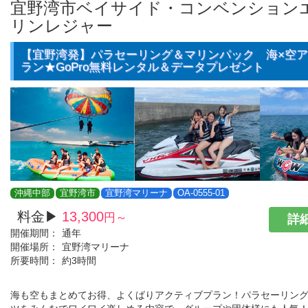
宜野湾市ベイサイド・コンベンション
リンレジャー
【宜野湾発】パラセーリング＆マリンパック 海×空
ラン★GoPro無料レンタル＆データプレゼント
沖縄中部
宜野湾市
宜野湾マリーナ
OA-0555-01
料金▶
13,300
円～
詳細
開催期間：
通年
開催場所：
宜野湾マリーナ
所要時間：
約3時間
海も空もまとめてお得、よくばりアクティブプラン！パラセーリン