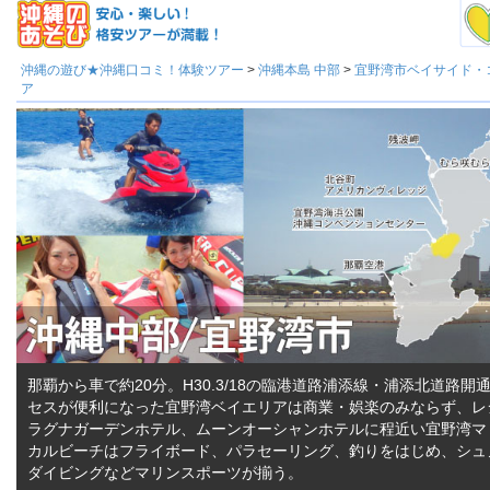
沖縄の遊び★沖縄口コミ！体験ツアー
>
沖縄本島 中部
>
宜野湾市ベイサイド・
ア
那覇から車で約20分。H30.3/18の臨港道路浦添線・浦添北道路開
セスが便利になった宜野湾ベイエリアは商業・娯楽のみならず、レ
ラグナガーデンホテル、ムーンオーシャンホテルに程近い宜野湾マ
カルビーチはフライボード、パラセーリング、釣りをはじめ、シュ
ダイビングなどマリンスポーツが揃う。