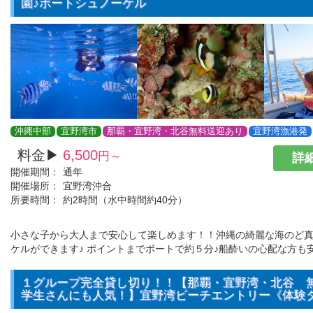
園♪ボートシュノーケル
沖縄中部
宜野湾市
那覇・宜野湾・北谷無料送迎あり
宜野湾漁港発
料金▶
6,500
円～
詳細
開催期間：
通年
開催場所：
宜野湾沖合
所要時間：
約2時間（水中時間約40分）
小さな子から大人まで安心して楽しめます！！沖縄の綺麗な海のど
ケルができます♪ ポイントまでボートで約５分♪船酔いの心配な方も
１グループ完全貸し切り！！【那覇・宜野湾・北谷 
学生さんにも人気！】宜野湾ビーチエントリー《体験