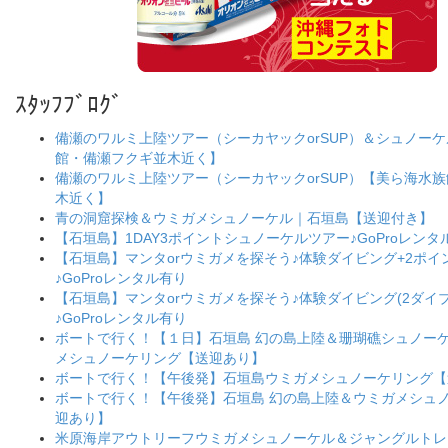
ｽﾀｯﾌﾌﾞﾛｸﾞ
備瀬のワルミ上陸ツアー（シーカヤックorSUP）＆シュノー
館・備瀬フクギ並木近く】
備瀬のワルミ上陸ツアー（シーカヤックorSUP）【美ら海水
木近く】
青の洞窟探検＆ウミガメシュノーケル｜石垣島【送迎付き】
【石垣島】1DAY3ポイントシュノーケルツアー♪GoProレンタ
【石垣島】マンタorウミガメを探そう♪体験ダイビング+2ポ
♪GoProレンタル有り
【石垣島】マンタorウミガメを探そう♪体験ダイビング(2ダイブ
♪GoProレンタル有り
ボートで行く！【１日】石垣島 幻の島上陸＆珊瑚礁シュノー
メシュノーケリング【送迎あり】
ボートで行く！【午後発】石垣島ウミガメシュノーケリング【
ボートで行く！【午後発】石垣島 幻の島上陸＆ウミガメシュ
迎あり】
米原海岸アウトリーフウミガメシュノーケル＆ジャングルトレ