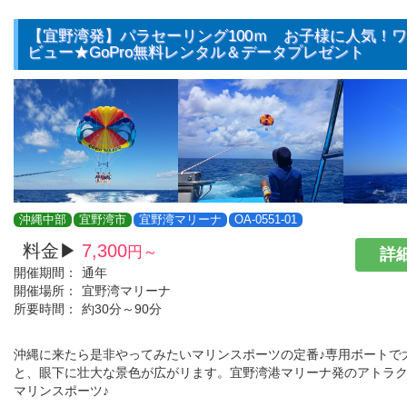
【宜野湾発】パラセーリング100ｍ お子様に人気！
ビュー★GoPro無料レンタル＆データプレゼント
沖縄中部
宜野湾市
宜野湾マリーナ
OA-0551-01
料金▶
7,300
円～
詳細
開催期間：
通年
開催場所：
宜野湾マリーナ
所要時間：
約30分～90分
沖縄に来たら是非やってみたいマリンスポーツの定番♪専用ボートで
と、眼下に壮大な景色が広がリます。宜野湾港マリーナ発のアトラ
マリンスポーツ♪