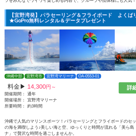
ツをみんなでワイワイ楽しめる内容で、グループや団体様にも人気
【宜野湾発】パラセーリング＆フライボード よくば
★GoPro無料レンタル＆データプレゼント
沖縄中部
宜野湾市
宜野湾マリーナ
OA-0553-01
料金▶
14,300
円～
詳細
開催期間：
通年
開催場所：
宜野湾マリーナ
所要時間：
約3時間
沖縄で人気のマリンスポーツ！パラセーリングとフライボードのセ
の海を満喫しよう♪美しい海と空、ゆっくりと時間が流れる「美ら島
ナ」で贅沢な時間を過ごしませんか。