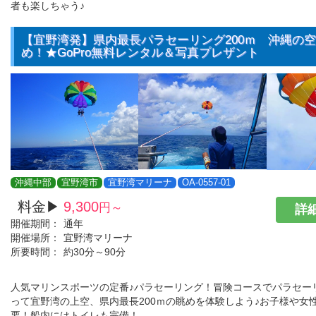
者も楽しちゃう♪
【宜野湾発】県内最長パラセーリング200ｍ 沖縄の
め！★GoPro無料レンタル＆写真プレザント
沖縄中部
宜野湾市
宜野湾マリーナ
OA-0557-01
料金▶
9,300
円～
詳細
開催期間：
通年
開催場所：
宜野湾マリーナ
所要時間：
約30分～90分
人気マリンスポーツの定番♪パラセーリング！冒険コースでパラセー
って宜野湾の上空、県内最長200ｍの眺めを体験しよう♪お子様や女
要！船内にはトイレも完備！