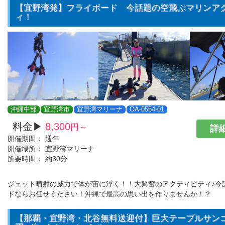
【宜野湾発】フライボード 今話題の空飛ぶマリンア
ィ！
沖縄中部
宜野湾市
宜野湾マリーナ
OA-0554-01
料金▶
8,300
円～
詳細
開催期間：
通年
開催場所：
宜野湾マリーナ
所要時間：
約30分
ジェット噴射の威力で体が宙に浮く！！大興奮のアクティビティ♪今
ドならお任せください！沖縄で最高の思い出を作りませんか！？
【那覇・宜野湾・北谷無料送迎付】巨大テーブルサン