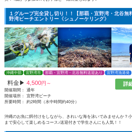
１グループ完全貸し切り！！【那覇・宜野湾・北谷無
野湾ビーチエントリー《シュノーケリング》
沖縄中部
宜野湾市
那覇・宜野湾・北谷無料送迎あり
宜野湾漁港発
料金▶
4,500
円～
詳細
開催期間：
通年
開催場所：
宜野湾ビーチ
所要時間：
約2時間（水中時間約40分）
沖縄のお魚に餌付けをしながら、きれいな海を泳いでみませんか？
まで安心して楽しめるコース♪送迎付きで学生さんにも人気！！