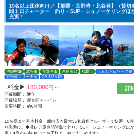
10名以上団体向け／【那覇・宜野湾・北谷発】（貸切
間１日チャーター 釣り・SUP・シュノーケリングほ
充実！
沖縄中部
北谷町
宜野湾市
沖縄南部
那覇市
うみんちゅワーフ発
宜野湾マリーナ発
OA-1615-03
料金▶
180,000
円～
詳細
開催期間：
通年
開催場所：
慶良間チービシ
所要時間：
約6時間
10名様まで基本料金 船内広々最大35名旅客クルーザーで快適！6
り海遊び。◆激レア慶良間諸島で釣り、SUP、シュノーケリングほ
実！4歳から参加OKでお子様と一緒に楽しめます♪