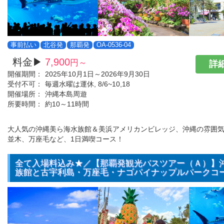
事前払い
北谷発
那覇発
OA-0536-04
料金▶
7,900
円～
詳細
開催期間：
2025年10月1日～2026年9月30日
受付不可：
毎週水曜は運休, 8/6~10,18
開催場所：
沖縄本島周遊
所要時間：
約10～11時間
大人気の沖縄美ら海水族館＆美浜アメリカンビレッジ、沖縄の雰囲
並木、万座毛など、1日満喫コース！
全て入場料込み★／【那覇発観光バスツアー（Ａ）】
族館と古宇利島・万座毛・ナゴパイナップルパークコ