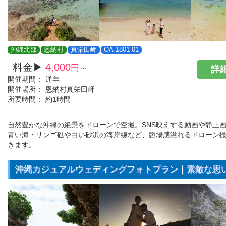
沖縄北部
恩納村
真栄田岬
OA-1801-01
料金▶
4,000
円～
詳細
開催期間：
通年
開催場所：
恩納村真栄田岬
所要時間：
約1時間
自然豊かな沖縄の絶景をドローンで空撮。SNS映えする動画や静止画
青い海・サンゴ礁や白い砂浜の海岸線など、臨場感溢れるドローン
きます。
沖縄カジュアルウェディングフォトプラン｜素敵な思