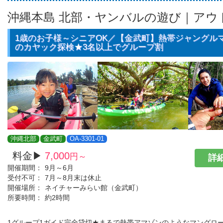
沖縄本島 北部・ヤンバルの遊び｜アウ
1歳のお子様～シニアOK／【金武町】熱帯ジャングル
のカヤック探検★3名以上でグループ割
沖縄北部
金武町
OA-3301-01
料金▶
7,000
円～
詳細
開催期間：
9月～6月
受付不可：
7月～8月末は休止
開催場所：
ネイチャーみらい館（金武町）
所要時間：
約2時間
1グループ1ガイド完全貸切★まるで熱帯アマゾンのようなマングロ