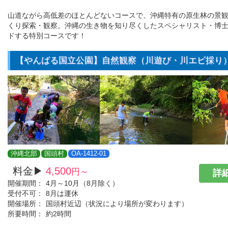
山道ながら高低差のほとんどないコースで、沖縄特有の原生林の景
くり探索・観察。沖縄の生き物を知り尽くしたスペシャリスト・博
ドする特別コースです！
【やんばる国立公園】自然観察（川遊び・川エビ採り
沖縄北部
国頭村
OA-1412-01
料金▶
4,500
円～
詳細
開催期間：
4月～10月（8月除く）
受付不可：
8月は運休
開催場所：
国頭村近辺（状況により場所が変わります）
所要時間：
約2時間