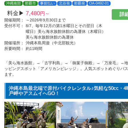
沖縄南部
那覇市
事前払い
北谷発
那覇発
OA-0492-01
料金▶
7,480
円～
詳細
開催期間：
～2026年9月30日まで
受付不可：
8/7、毎年12月の第1水曜日とその翌日（木
曜日）美ら海水族館休館の為運休（木曜日）
美ら海水族館休館の為運休
開催場所：
沖縄本島周遊（中北部観光）
所要時間：
約11時間
「美ら海水族館」→「古宇利島」→「御菓子御殿」→「万座毛」→
ッピングスポット「アメリカンビレッジ」。人気スポットめぐりバ
ます。
沖縄本島最北端で原付バイクレンタル♪気軽な50cc・
戸岬やアスムイへGO！