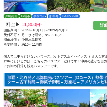
沖縄南部
那覇市
事前払い
那覇発
OA-0538-04
料金▶
11,800
円～
詳細
開催期間：
2025年10月1日～2026年9月30日
受付不可：
月・水は運休、8/6~8,15,21
開催場所：
沖縄本島周遊
所要時間：
約10～11時間
個人では中々行けないパワースポットアスムイハイクス（旧 大石林
戸岬に行けるのは、こちらのバスツアーだけです！沖縄の豊かな自
にお勧め日帰り観光バスツアーです。
那覇・北谷発／北部観光バスツアー（Dコース）熱帯
ター→古宇利島→御菓子御殿→万座毛→アメリカンビ