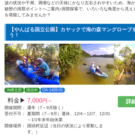
波の状況や干潮、満潮などの天候にかなり左右されやすいため、海
秘密の洞窟ポイントへご案内♪洞窟探索で、いろいろな角度から見え
を堪能してみませんか？
【やんばる国立公園】カヤックで海の森マングローブ
う！
沖縄北部
国頭村
OA-1409-01
料金▶
7,000
円～
詳細
開催期間：
通年（7～9月除く）
受付不可：
夏期間（7～9月）運休、12/4～12/7、12/31
～1/1年末年始休業
開催場所：
国頭村近辺（当日の状況により変動しま
す。）