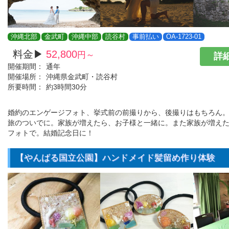
沖縄北部
金武町
沖縄中部
読谷村
事前払い
OA-1723-01
料金▶
52,800
円～
詳細
開催期間：
通年
開催場所：
沖縄県金武町・読谷村
所要時間：
約3時間30分
婚約のエンゲージフォト、挙式前の前撮りから、後撮りはもちろん
旅のついでに。家族が増えたら、お子様と一緒に。また家族が増え
フォトで。結婚記念日に！
【やんばる国立公園】ハンドメイド髪留め作り体験