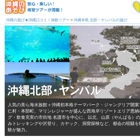
沖縄の遊び★沖縄口コミ！体験ツアー
>
沖縄本島 北部・ヤンバルの遊び
人気の美ら海水族館＋沖縄初本格テーマパーク・ジャングリア開業
仁村・本部町。マリンレジャーが盛んな西海岸リゾートエリア恩納
グ・飲食充実の市街地 名護市を中心に、以北、山原（やんばる）
みトレッキングや沢登り、カヤック、洞窟探検など、都会の喧騒を
験が魅力。