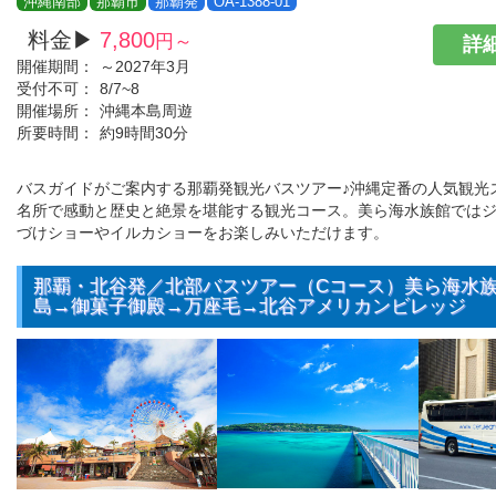
沖縄南部
那覇市
那覇発
OA-1388-01
料金▶
7,800
円～
詳細
開催期間：
～2027年3月
受付不可：
8/7~8
開催場所：
沖縄本島周遊
所要時間：
約9時間30分
バスガイドがご案内する那覇発観光バスツアー♪沖縄定番の人気観光
名所で感動と歴史と絶景を堪能する観光コース。美ら海水族館では
づけショーやイルカショーをお楽しみいただけます。
那覇・北谷発／北部バスツアー（Cコース）美ら海水
島→御菓子御殿→万座毛→北谷アメリカンビレッジ