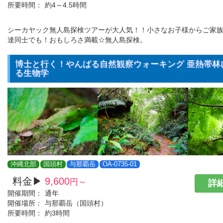
所要時間：
約4～4.5時間
シーカヤック無人島探検ツアーが大人気！！小さなお子様からご家
達同士でも！おもしろさ満載☆無人島探検。
博士と行く！やんばる自然観察ウォーキング 亜熱帯林
る生物学
沖縄北部
国頭村
与那覇岳
OA-0735-01
料金▶
9,600
円～
詳細
開催期間：
通年
開催場所：
与那覇岳（国頭村）
所要時間：
約3時間