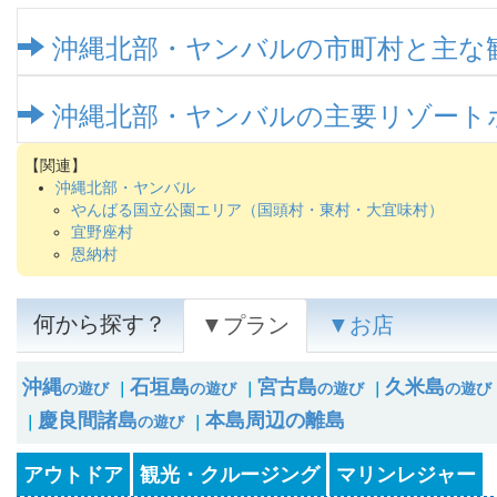
沖縄北部・ヤンバルの市町村と主な
沖縄北部・ヤンバルの主要リゾート
沖縄北部・ヤンバル
やんばる国立公園エリア（国頭村・東村・大宜味村）
宜野座村
恩納村
何から探す？
▼プラン
▼お店
沖縄
石垣島
宮古島
久米島
の遊び
｜
の遊び
｜
の遊び
｜
の遊び
慶良間諸島
本島周辺の離島
｜
の遊び
｜
アウトドア
観光・クルージング
マリンレジャー