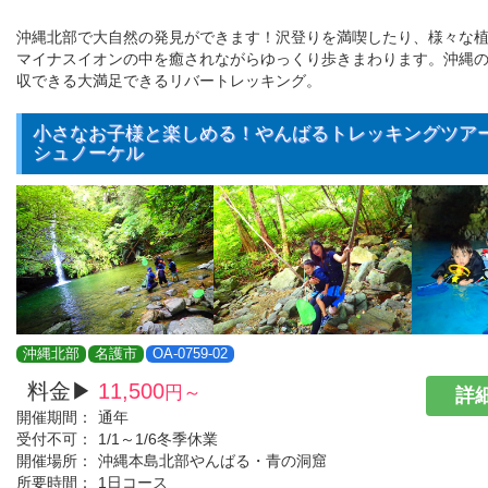
沖縄北部で大自然の発見ができます！沢登りを満喫したり、様々な
マイナスイオンの中を癒されながらゆっくり歩きまわります。沖縄
収できる大満足できるリバートレッキング。
小さなお子様と楽しめる！やんばるトレッキングツア
シュノーケル
沖縄北部
名護市
OA-0759-02
料金▶
11,500
円～
詳細
開催期間：
通年
受付不可：
1/1～1/6冬季休業
開催場所：
沖縄本島北部やんばる・青の洞窟
所要時間：
1日コース