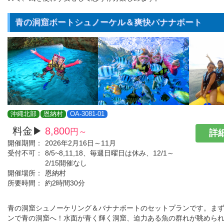
青の洞窟ボートシュノーケル＆爽快バナナボート
沖縄北部
恩納村
OA-3081-01
料金▶
8,800
円～
詳細
開催期間：
2026年2月16日～11月
受付不可：
8/5~8,11,18、毎週日曜日は休み、12/1～
2/15開催なし
開催場所：
恩納村
所要時間：
約2時間30分
青の洞窟シュノーケリング＆バナナボートのセットプランです。ま
ンで青の洞窟へ！水面が青く輝く洞窟、迫力ある魚の群れが眺めら