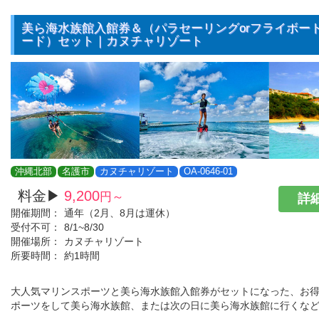
美ら海水族館入館券＆（パラセーリングorフライボート
ード）セット｜カヌチャリゾート
沖縄北部
名護市
カヌチャリゾート
OA-0646-01
料金▶
9,200
円～
詳細
開催期間：
通年（2月、8月は運休）
受付不可：
8/1~8/30
開催場所：
カヌチャリゾート
所要時間：
約1時間
大人気マリンスポーツと美ら海水族館入館券がセットになった、お得
ポーツをして美ら海水族館、または次の日に美ら海水族館に行くな