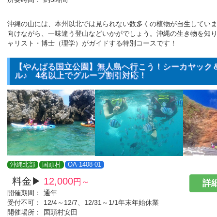
沖縄の山には、本州以北では見られない数多くの植物が自生してい
向けながら、一味違う登山などいかがでしょう。沖縄の生き物を知
ャリスト・博士（理学）がガイドする特別コースです！
【やんばる国立公園】無人島へ行こう！シーカヤック
ル♪ 4名以上でグループ割引対応！
沖縄北部
国頭村
OA-1408-01
料金▶
12,000
円～
詳細
開催期間：
通年
受付不可：
12/4～12/7、12/31～1/1年末年始休業
開催場所：
国頭村安田