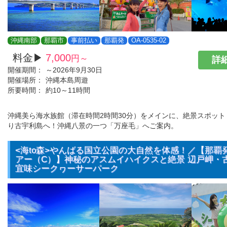
沖縄南部
那覇市
事前払い
那覇発
OA-0535-02
料金▶
7,000
円～
詳細
開催期間：
～2026年9月30日
開催場所：
沖縄本島周遊
所要時間：
約10～11時間
沖縄美ら海水族館（滞在時間2時間30分）をメインに、絶景スポッ
り古宇利島へ！沖縄八景の一つ「万座毛」へご案内。
<海to森>やんばる国立公園の大自然を体感！／【那覇
アー（C）】神秘のアスムイハイクスと絶景 辺戸岬・
宜味シークヮーサーパーク