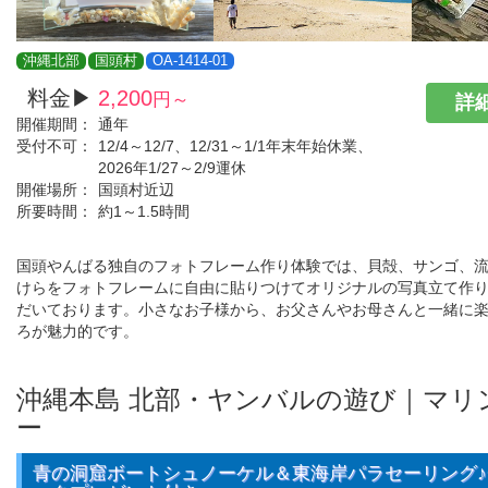
沖縄北部
国頭村
OA-1414-01
料金▶
2,200
円～
詳細
開催期間：
通年
受付不可：
12/4～12/7、12/31～1/1年末年始休業、
2026年1/27～2/9運休
開催場所：
国頭村近辺
所要時間：
約1～1.5時間
国頭やんばる独自のフォトフレーム作り体験では、貝殻、サンゴ、
けらをフォトフレームに自由に貼りつけてオリジナルの写真立て作
だいております。小さなお子様から、お父さんやお母さんと一緒に
ろが魅力的です。
沖縄本島 北部・ヤンバルの遊び｜マリ
ー
青の洞窟ボートシュノーケル＆東海岸パラセーリング♪G