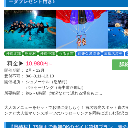
ータプレゼント付き♪
沖縄北部
恩納村
沖縄中部
うるま市
前兼久漁港発
屋慶名港発
料金▶
10,980
円～
詳細
開催期間：
2月～12月
受付不可：
8/6~9,11~13,19
開催場所：
シュノーケル（恩納村）
パラセーリング（海中道路周辺）
所要時間：
約5～6時間（海況などで遅れる場合もございます。）
大人気メニューをセットでお得に楽しもう！ 有名観光スポット青の
ングと大人気マリンスポーツのパラセーリングを同時に楽しむ贅沢
【恩納村】75歳まで参加OKのガイド貸切プラン 青