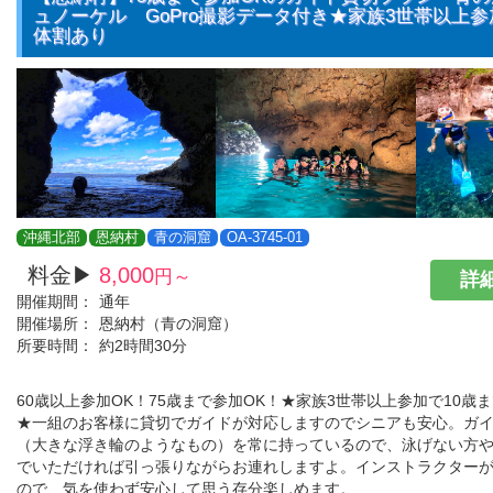
ュノーケル GoPro撮影データ付き★家族3世帯以上参
体割あり
沖縄北部
恩納村
青の洞窟
OA-3745-01
料金▶
8,000
円～
詳細
開催期間：
通年
開催場所：
恩納村（青の洞窟）
所要時間：
約2時間30分
60歳以上参加OK！75歳まで参加OK！★家族3世帯以上参加で10歳
★一組のお客様に貸切でガイドが対応しますのでシニアも安心。ガ
（大きな浮き輪のようなもの）を常に持っているので、泳げない方
でいただければ引っ張りながらお連れしますよ。インストラクター
ので、気を使わず安心して思う存分楽しめます。