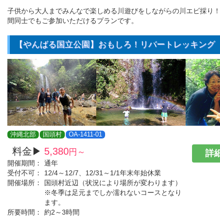
子供から大人までみんなで楽しめる川遊びをしながらの川エビ採り
間同士でもご参加いただけるプランです。
【やんばる国立公園】おもしろ！リバートレッキング
沖縄北部
国頭村
OA-1411-01
料金▶
5,380
円～
詳細
開催期間：
通年
受付不可：
12/4～12/7、12/31～1/1年末年始休業
開催場所：
国頭村近辺（状況により場所が変わります）
※冬季は足元までしか濡れないコースとなり
ます。
所要時間：
約2～3時間