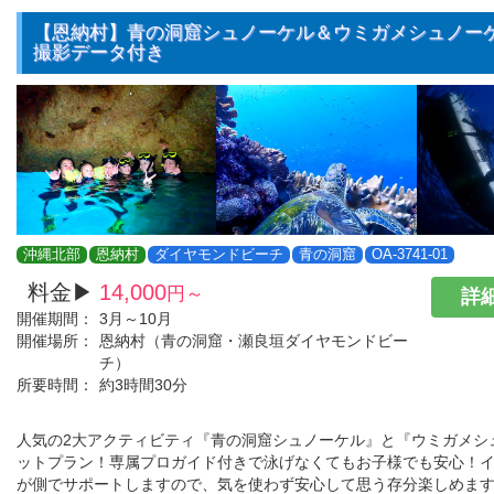
【恩納村】青の洞窟シュノーケル＆ウミガメシュノーケル
撮影データ付き
沖縄北部
恩納村
ダイヤモンドビーチ
青の洞窟
OA-3741-01
料金▶
14,000
円～
詳細
開催期間：
3月～10月
開催場所：
恩納村（青の洞窟・瀬良垣ダイヤモンドビー
チ）
所要時間：
約3時間30分
人気の2大アクティビティ『青の洞窟シュノーケル』と『ウミガメシ
ットプラン！専属プロガイド付きで泳げなくてもお子様でも安心！
が側でサポートしますので、気を使わず安心して思う存分楽しめま