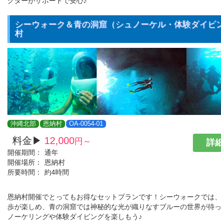
クターがサポートで安心♪
シーウォーク＆青の洞窟（シュノーケル・体験ダイビ
村
沖縄北部
恩納村
OA-0054-01
料金▶
12,000
円～
詳細
開催期間：
通年
開催場所：
恩納村
所要時間：
約4時間
恩納村開催でとってもお得なセットプランです！シーウォークでは
歩が楽しめ、青の洞窟では神秘的な光が織りなすブルーの世界が待
ノーケリングや体験ダイビングを楽しもう♪