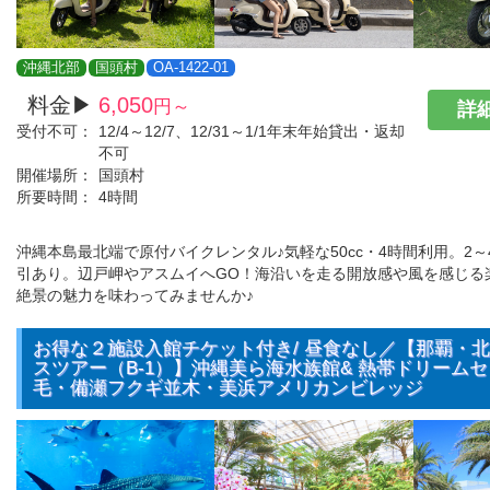
沖縄北部
国頭村
OA-1422-01
料金▶
6,050
円～
詳細
受付不可：
12/4～12/7、12/31～1/1年末年始貸出・返却
不可
開催場所：
国頭村
所要時間：
4時間
沖縄本島最北端で原付バイクレンタル♪気軽な50cc・4時間利用。2
引あり。辺戸岬やアスムイへGO！海沿いを走る開放感や風を感じる
絶景の魅力を味わってみませんか♪
お得な２施設入館チケット付き/ 昼食なし／【那覇・
スツアー（B-1）】沖縄美ら海水族館& 熱帯ドリーム
毛・備瀬フクギ並木・美浜アメリカンビレッジ