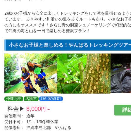
2歳のお子様から安全に楽しくトレッキングをして滝を目指せるよう
ています。 歩きやすい川沿いの道を歩くルートもあり、小さなお子
の方にもオススメです！さらに青の洞窟シュノーケリングで幻想的
で沖縄の海と山を一日で楽しめる贅沢プラン！
小さなお子様と楽しめる！やんばるトレッキングツア
沖縄北部
名護市
OA-0759-01
料金▶
8,000
円～
詳細
開催期間：
通年
受付不可：
1/1～1/6冬季休業
開催場所：
沖縄本島北部 やんばる