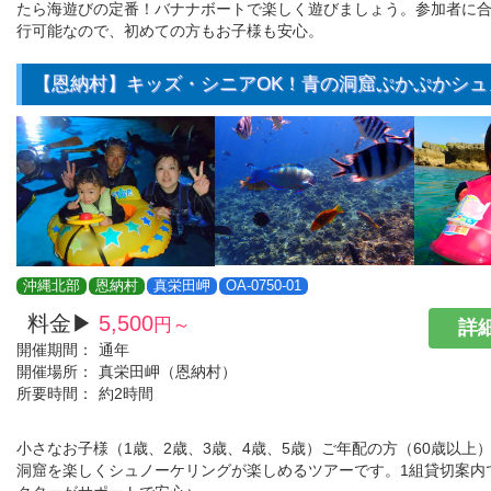
たら海遊びの定番！バナナボートで楽しく遊びましょう。参加者に
行可能なので、初めての方もお子様も安心。
【恩納村】キッズ・シニアOK！青の洞窟ぷかぷかシュ
沖縄北部
恩納村
真栄田岬
OA-0750-01
料金▶
5,500
円～
詳細
開催期間：
通年
開催場所：
真栄田岬（恩納村）
所要時間：
約2時間
小さなお子様（1歳、2歳、3歳、4歳、5歳）ご年配の方（60歳以上
洞窟を楽しくシュノーケリングが楽しめるツアーです。1組貸切案内