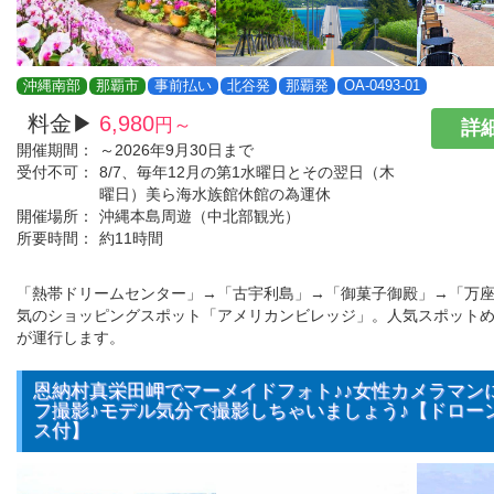
沖縄南部
那覇市
事前払い
北谷発
那覇発
OA-0493-01
料金▶
6,980
円～
詳細
開催期間：
～2026年9月30日まで
受付不可：
8/7、毎年12月の第1水曜日とその翌日（木
曜日）美ら海水族館休館の為運休
開催場所：
沖縄本島周遊（中北部観光）
所要時間：
約11時間
「熱帯ドリームセンター」→「古宇利島」→「御菓子御殿」→「万
気のショッピングスポット「アメリカンビレッジ」。人気スポット
が運行します。
恩納村真栄田岬でマーメイドフォト♪♪女性カメラマン
フ撮影♪モデル気分で撮影しちゃいましょう♪【ドロー
ス付】