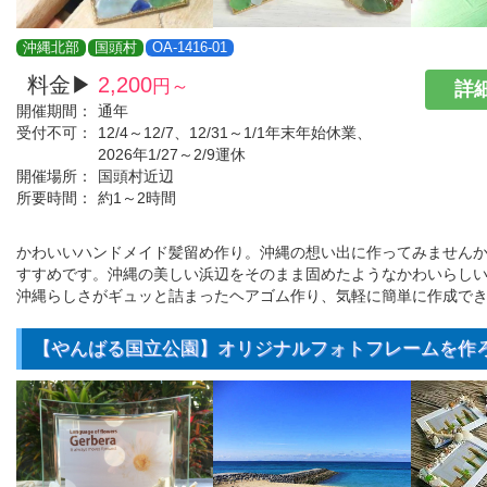
沖縄北部
国頭村
OA-1416-01
料金▶
2,200
円～
詳細
開催期間：
通年
受付不可：
12/4～12/7、12/31～1/1年末年始休業、
2026年1/27～2/9運休
開催場所：
国頭村近辺
所要時間：
約1～2時間
かわいいハンドメイド髪留め作り。沖縄の想い出に作ってみません
すすめです。沖縄の美しい浜辺をそのまま固めたようなかわいらし
沖縄らしさがギュッと詰まったヘアゴム作り、気軽に簡単に作成で
【やんばる国立公園】オリジナルフォトフレームを作