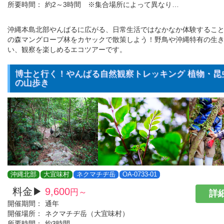
所要時間：
約2～3時間 ※集合場所によって異なります
沖縄本島北部やんばるに広がる、日常生活ではなかなか体験するこ
の森マングローブ林をカヤックで散策しよう！野鳥や沖縄特有の生
い、観察を楽しめるエコツアーです。
博士と行く！やんばる自然観察トレッキング 植物・昆
の山歩き
沖縄北部
大宜味村
ネクマチヂ岳
OA-0733-01
料金▶
9,600
円～
詳細
開催期間：
通年
開催場所：
ネクマチヂ岳（大宜味村）
所要時間：
約3時間