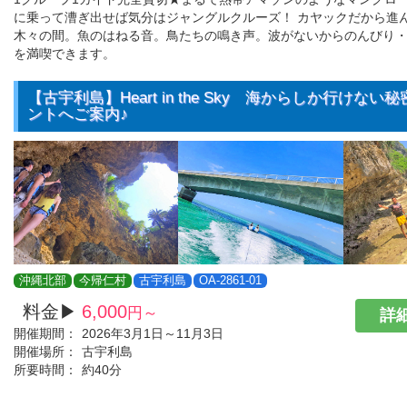
に乗って漕ぎ出せば気分はジャングルクルーズ！ カヤックだから進
木々の間。魚のはねる音。鳥たちの鳴き声。波がないからのんびり
を満喫できます。
【古宇利島】Heart in the Sky 海からしか行けな
ントへご案内♪
沖縄北部
今帰仁村
古宇利島
OA-2861-01
料金▶
6,000
円～
詳細
開催期間：
2026年3月1日～11月3日
開催場所：
古宇利島
所要時間：
約40分