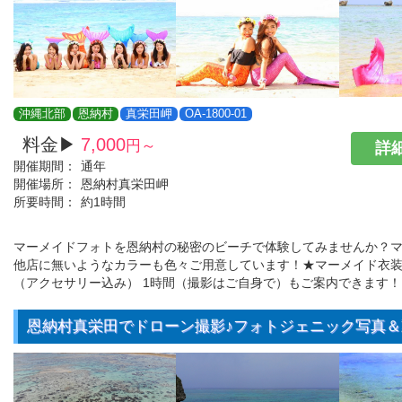
沖縄北部
恩納村
真栄田岬
OA-1800-01
料金▶
7,000
円～
詳細
開催期間：
通年
開催場所：
恩納村真栄田岬
所要時間：
約1時間
マーメイドフォトを恩納村の秘密のビーチで体験してみませんか？
他店に無いようなカラーも色々ご用意しています！★マーメイド衣
（アクセサリー込み） 1時間（撮影はご自身で）もご案内できます！
恩納村真栄田でドローン撮影♪フォトジェニック写真＆