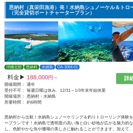
恩納村（真栄田漁港）発！水納島シュノーケル＆トロ
（完全貸切ボートチャータープラン）
沖縄北部
恩納村
水納島
OA-3084-01
料金▶
188,000
円～
詳細
開催期間：
通年
受付不可：
毎週日曜は休み、12/31～1/3年末年始休業
開催場所：
恩納村・水納島
所要時間：
約6時間
恩納村から出航！水納島シュノーケリング＆釣りトローリング体験
ープランです！水納島で透明度の高い海と白い砂地が広がる魅力的
し、色鮮やかな魚や珊瑚の美しさに触れることができます。加えて