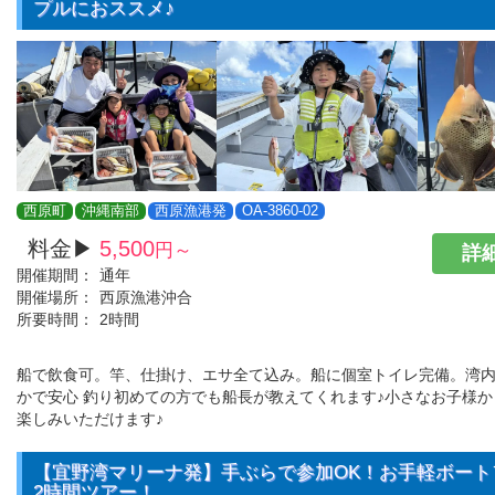
プルにおススメ♪
西原町
沖縄南部
西原漁港発
OA-3860-02
料金▶
5,500
円～
詳細
開催期間：
通年
開催場所：
西原漁港沖合
所要時間：
2時間
船で飲食可。竿、仕掛け、エサ全て込み。船に個室トイレ完備。湾
かで安心 釣り初めての方でも船長が教えてくれます♪小さなお子様
楽しみいただけます♪
【宜野湾マリーナ発】手ぶらで参加OK！お手軽ボート
2時間ツアー！