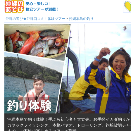
沖縄の遊び★沖縄口コミ！体験ツアー
>
沖縄本島の釣り
沖縄本島で釣り体験！手ぶら初心者も大丈夫。お手軽イカダ釣りか
カヤックフィッシング、本格パヤオ、トローリング、釣船貸切チャ