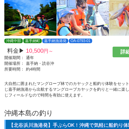
沖縄中部
嘉手納町
嘉手納漁港発
OA-0793-01
料金▶
10,500
円～
詳細
開催期間：
通年
開催場所：
嘉手納・読谷沖
所要時間：
約4時間
大自然に囲まれたマングローブ林でのカヤックと船釣り体験をセット
じ嘉手納漁港から出航するマングローブカヤックを釣りと一緒に楽
じフィールドなので時間を有効に使えます。
沖縄本島の釣り
【北谷浜川漁港発】手ぶらOK！沖縄で気軽に船釣り体