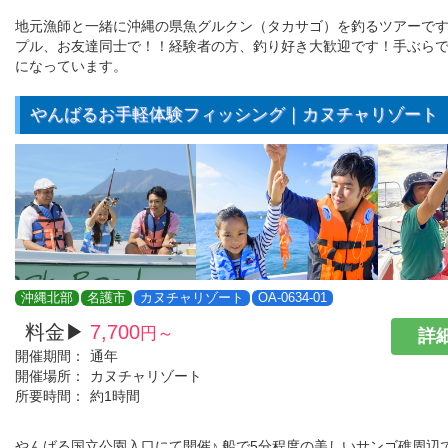
地元漁師と一緒に沖縄の県魚グルクン（タカサゴ）を釣るツアーで
プル、お友達同士で！！経験者の方、釣り好き大歓迎です！手ぶら
になっています。
やんばるお手軽体験フィッシング｜カヌチャリゾート
沖縄北部
名護市
カヌチャリゾート
OA-0634-01
料金▶
7,700
円～
詳細
開催期間：
通年
開催場所：
カヌチャリゾート
所要時間：
約1時間
やんばる国立公園入口にて開催♪ 船で5分程度の美しいサンゴ礁周辺