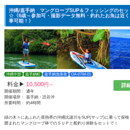
沖縄/嘉手納 マングローブSUP＆フィッシングのセッ
☆《6歳～参加可・撮影データ無料・釣れたお魚は近
事可能！》
沖縄中部
嘉手納町
嘉手納漁港発
OA-0794-01
料金▶
10,500
円～
詳細
開催期間：
通年
開催場所：
嘉手納・読谷沖
所要時間：
約4時間
緑の木々にあふれた亜熱帯の沖縄比謝川をSUP(サップ)に乗って探
囲まれたマングローブ林でのＳＵＰと船釣り体験をセットで！