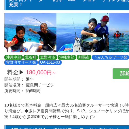
充実！
沖縄中部
北谷町
宜野湾市
沖縄南部
那覇市
うみんちゅワーフ発
宜野湾マリーナ発
OA-1615-03
料金▶
180,000
円～
詳細
開催期間：
通年
開催場所：
慶良間チービシ
所要時間：
約6時間
10名様まで基本料金 船内広々最大35名旅客クルーザーで快適！6
り海遊び。◆激レア慶良間諸島で釣り、SUP、シュノーケリングほ
実！4歳から参加OKでお子様と一緒に楽しめます♪