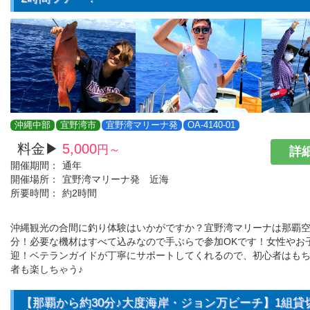
沖縄中部
宜野湾市
宜野湾マリーナ発
OA-4140-01
料金▶
5,000
円～
詳細
開催期間：
通年
開催場所：
宜野湾マリーナ発 近海
所要時間：
約2時間
沖縄観光の合間に釣り体験はいかがですか？宜野湾マリーナは那覇空
分！必要な機材はすべて込みなので手ぶらで参加OKです！女性やお
迎！ベテランガイドが丁寧にサポートしてくれるので、初心者はも
者も楽しちゃう♪
【那覇から約30分♪大度海岸・ジョン万ビーチ】1組貸切