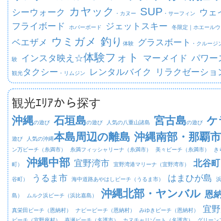
カヤック
SUP
シーウォーク
ウェ
・カヌー
・サーフィン
フライボード
ジェットスキー
ホバーボード
冬限定｜
ホエールウ
ウミガメ
釣り
ベエザメ
グラスボート
体験
・クルージ
体験フォト
インスタ映え☆
マーメイド
パワー
験
タクシー
レンタルバイク
リラクゼーショ
観光
・リムジン
観光ｴﾘｱから探す
沖縄
石垣島
宮古島
ケ
の遊び
の遊び
人気の八重山諸島
の遊び
本島周辺の離島
沖縄南部・那覇市
遊び
人気の沖縄
ン万ビーチ（糸満市）
糸満フィッシャリーナ（糸満市）
美々ビーチ（糸満市）
き
沖縄中部
宜野湾市
北谷町
町）
宜野湾港マリーナ（宜野湾市）
うるま市
はまひが島
谷町）
海中道路あやはしビーチ（うるま市）
沖縄北部・ヤンバル
恩
島）
ムルク浜ビーチ（浜比嘉島）
宜野
真栄田ビーチ（恩納村）
ナビービーチ（恩納村）
みゆきビーチ（恩納村）
ビーチ（宜野座村）
喜瀬ビーチ（名護市）
カヌチャリゾート（名護市）
グリーン