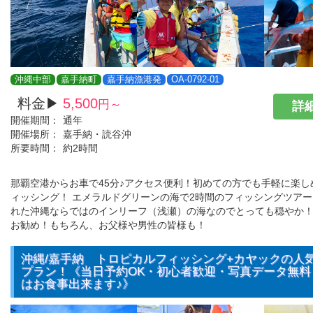
沖縄中部
嘉手納町
嘉手納漁港発
OA-0792-01
料金▶
5,500
円～
詳細
開催期間：
通年
開催場所：
嘉手納・読谷沖
所要時間：
約2時間
那覇空港からお車で45分♪アクセス便利！初めての方でも手軽に楽し
ィッシング！ エメラルドグリーンの海で2時間のフィッシングツア
れた沖縄ならではのインリーフ（浅瀬）の海なのでとっても穏やか！
お勧め！もちろん、お父様や男性の皆様も！
沖縄/嘉手納 トロピカルフィッシング+カヤックの人気N
プラン！《当日予約OK・初心者歓迎・写真データ無料
はお食事出来ます♪》