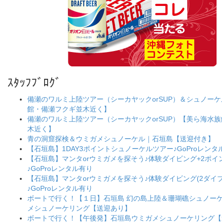
ｽﾀｯﾌﾌﾞﾛｸﾞ
備瀬のワルミ上陸ツアー（シーカヤックorSUP）＆シュノー
館・備瀬フクギ並木近く】
備瀬のワルミ上陸ツアー（シーカヤックorSUP）【美ら海水
木近く】
青の洞窟探検＆ウミガメシュノーケル｜石垣島【送迎付き】
【石垣島】1DAY3ポイントシュノーケルツアー♪GoProレンタ
【石垣島】マンタorウミガメを探そう♪体験ダイビング+2ポ
♪GoProレンタル有り
【石垣島】マンタorウミガメを探そう♪体験ダイビング(2ダイブ
♪GoProレンタル有り
ボートで行く！【１日】石垣島 幻の島上陸＆珊瑚礁シュノー
メシュノーケリング【送迎あり】
ボートで行く！【午後発】石垣島ウミガメシュノーケリング【