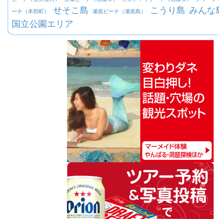
せそこ島
こうり島
みんな
ーチ（本部町）
瀬底ビーチ（瀬底島）
国立公園エリア