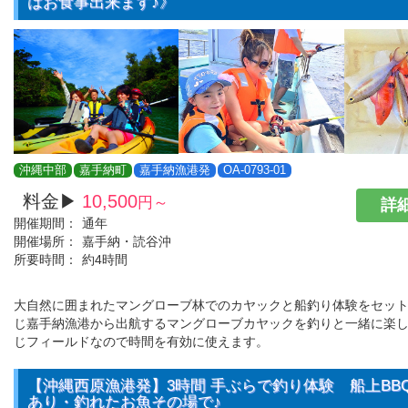
はお食事出来ます♪》
沖縄中部
嘉手納町
嘉手納漁港発
OA-0793-01
料金▶
10,500
円～
詳細
開催期間：
通年
開催場所：
嘉手納・読谷沖
所要時間：
約4時間
大自然に囲まれたマングローブ林でのカヤックと船釣り体験をセット
じ嘉手納漁港から出航するマングローブカヤックを釣りと一緒に楽
じフィールドなので時間を有効に使えます。
【沖縄西原漁港発】3時間 手ぶらで釣り体験 船上BB
あり・釣れたお魚その場で♪