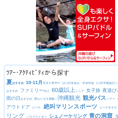
ﾂｱｰ･ｱｸﾃｨﾋﾞﾃｨから探す
夏
10-11月
おすすめ
ラストサマー
12-1月
冬休み・年末年始
2-3月
卒業旅行シ
60歳以上
ファミリー
女子旅
夜遊び
おすすめ
向け
シニア
沖縄観光
観光バス
雨の日
おすすめ
変わりダネ満載！
ツアー
絶叫マリンスポーツ
アウトドア
ビーチ・
ビーチ
ＢＢＱ
リング
青の洞窟
シュノーケリング
パラグライダー