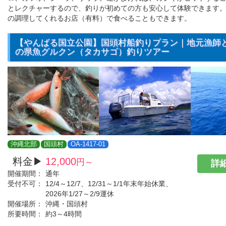
とレクチャーするので、釣りが初めての方も安心して体験できます
の調理してくれるお店（有料）で食べることもできます。
【やんばる国立公園】国頭村船釣りプラン｜地元漁師
の県魚グルクン（タカサゴ）釣りツアー
沖縄北部
国頭村
OA-1417-01
料金▶
12,000
円～
詳細
開催期間：
通年
受付不可：
12/4～12/7、12/31～1/1年末年始休業、
2026年1/27～2/9運休
開催場所：
沖縄・国頭村
所要時間：
約3～4時間