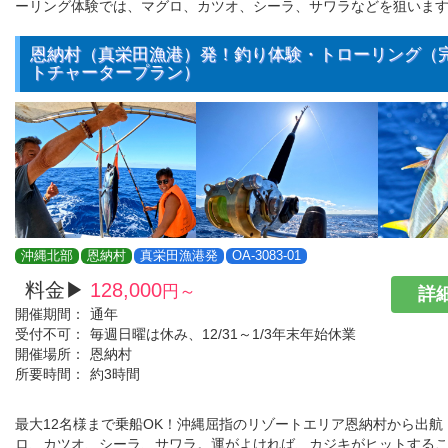
ーリング体験では、マグロ、カツオ、シーラ、サワラなどを狙いま
恩納村（真栄田漁港）発！釣り体験・トローリング（
トチャータープラン）
沖縄北部
恩納村
真栄田漁港発
OA-3083-01
料金▶
128,000
円～
詳細
開催期間：
通年
受付不可：
毎週日曜は休み、12/31～1/3年末年始休業
開催場所：
恩納村
所要時間：
約3時間
最大12名様まで乗船OK！沖縄屈指のリゾートエリア恩納村から出航
ロ、カツオ、シーラ、サワラ。運がよければ、カジキがヒットする