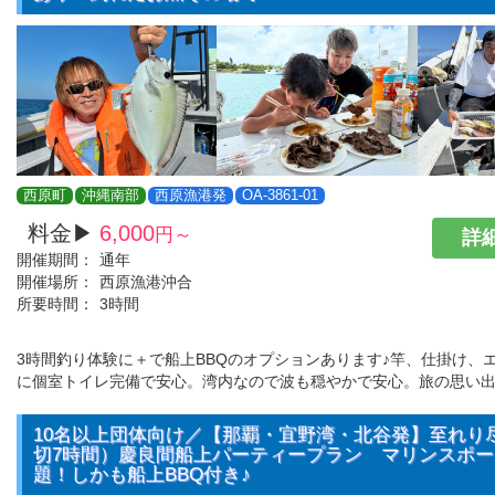
西原町
沖縄南部
西原漁港発
OA-3861-01
料金▶
6,000
円～
詳細
開催期間：
通年
開催場所：
西原漁港沖合
所要時間：
3時間
3時間釣り体験に＋で船上BBQのオプションあります♪竿、仕掛け、
に個室トイレ完備で安心。湾内なので波も穏やかで安心。旅の思い
10名以上団体向け／【那覇・宜野湾・北谷発】至れり
切7時間）慶良間船上パーティープラン マリンスポ
題！しかも船上BBQ付き♪