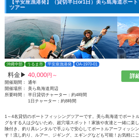
【平安座漁港発】（貸切半日or1日）美ら島海道ボー
ツアー
沖縄中部
うるま市
平安座漁港発
OA-1970-01
料金▶
40,000
円～
詳細
開催期間：
通年
開催場所：
美ら島海道周辺
所要時間：
半日貸切チャーター：約4時間
1日チャーター：約8時間
1～4名貸切のボートフィッシングツアーです。美ら島海道でボート
グをする人は少ないため、超穴場スポット！家族や友達と一緒に楽
険付き、釣り具レンタルで手ぶらで安心してボートルアーフィッシ
す！流し釣り、ルアー、ジギング、エギングなども可能！お気軽に