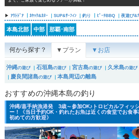
まで、ご家族で楽しめるツアーが満載！
ｱｳﾄﾄﾞｱ
｜
ｶﾔｯｸ&ｶﾇｰ
｜
SUP&ｻｰﾌｨﾝ
｜
釣り
｜
ﾋﾞｰﾁBBQ
｜
夜遊び&ﾅｲ
本島北部
中部
那覇･南部
何から探す？
▼プラン
▼お店
沖縄
石垣島
宮古島
久米島
の遊び
｜
の遊び
｜
の遊び
｜
の遊び
慶良間諸島
本島周辺の離島
｜
の遊び
｜
おすすめの沖縄本島の釣り
沖縄/嘉手納漁港発 3歳～参加OK♪トロピカルフィッ
ー！《当日予約OK・釣れたお魚は近くの食堂でお食事
初めての方歓迎》