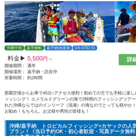
沖縄中部
嘉手納町
嘉手納漁港発
OA-0792-01
料金▶
5,500
円～
詳細
開催期間：
通年
開催場所：
嘉手納・読谷沖
所要時間：
約2時間
那覇空港からお車で45分♪アクセス便利！初めての方でも手軽に楽し
ィッシング！ エメラルドグリーンの海で2時間のフィッシングツア
れた沖縄ならではのインリーフ（浅瀬）の海なのでとっても穏やか！
お勧め！もちろん、お父様や男性の皆様も！
沖縄/嘉手納 トロピカルフィッシング+カヤックの人気N
プラン！《当日予約OK・初心者歓迎・写真データ無料