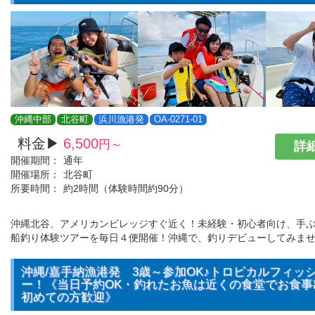
沖縄中部
北谷町
浜川漁港発
OA-0271-01
料金▶
6,500
円～
詳細
開催期間：
通年
開催場所：
北谷町
所要時間：
約2時間（体験時間約90分）
沖縄北谷、アメリカンビレッジすぐ近く！未経験・初心者向け、手
船釣り体験ツアーを毎日４便開催！沖縄で、釣りデビューしてみま
沖縄/嘉手納漁港発 3歳～参加OK♪トロピカルフィッ
ー！《当日予約OK・釣れたお魚は近くの食堂でお食事
初めての方歓迎》