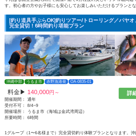
す。初心者の方やお子様にも安心してお楽しみいただけるプランと
[釣り道具手ぶらOK]釣りツアー/トローリング／パヤオ
完全貸切！6時間釣り堪能プラン
沖縄中部
うるま市
赤野漁港発
OA-0835-01
料金▶
140,000
円～
詳細
開催期間：
通年
受付不可：
8/4~9
開催場所：
うるま市（海域は金武湾周辺）
所要時間：
6時間
1グループ（1〜6名様まで）完全貸切釣り体験プランとなります。