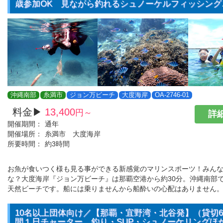
歳参加OK 見ながら釣れるシュノーケルフィッシング
沖縄南部
糸満市
ジョン万ビーチ
大度海岸
OA-2746-01
料金▶
13,400
円～
詳細
開催期間：
通年
開催場所：
糸満市 大度海岸
所要時間：
約3時間
お魚が食いつく様も見る事ができる新感覚のマリンスポーツ！みん
な？大度海岸『ジョン万ビーチ』は那覇空港から約30分。沖縄南部
天然ビーチです。船には乗りませんから船酔いの心配はありません
10名以上団体向け／【那覇・宜野湾・北谷発】（貸切
間１日チャーター 釣り・SUP・シュノーケリングほ