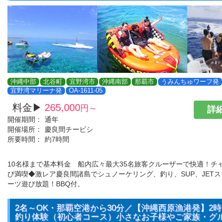
沖縄中部
北谷町
宜野湾市
沖縄南部
那覇市
うみんちゅワーフ発
宜野湾マリーナ発
OA-1611-05
料金▶
265,000
円～
詳細
開催期間：
通年
開催場所：
慶良間チービシ
所要時間：
約7時間
10名様まで基本料金 船内広々最大35名旅客クルーザーで快適！チ
び満喫◆激レア慶良間諸島でシュノーケリング、釣り、SUP、JET
ーツ遊び放題！BBQ付。
2名～OK・那覇空港から30分／【沖縄西原漁港発】2時
釣り体験（初心者コース）小さなお子様やご家族・グ