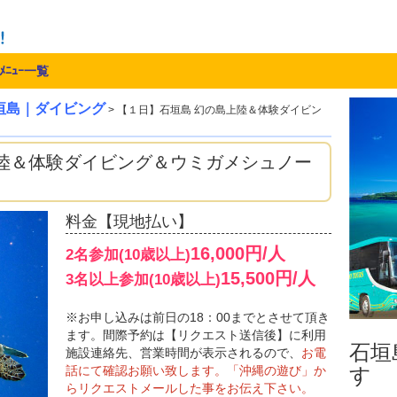
ﾒﾆｭｰ一覧
垣島｜ダイビング
> 【１日】石垣島 幻の島上陸＆体験ダイビン
上陸＆体験ダイビング＆ウミガメシュノー
料金【現地払い】
16,000円/人
2名参加(10歳以上)
15,500円/人
3名以上参加(10歳以上)
※お申し込みは前日の18：00までとさせて頂き
ます。間際予約は【リクエスト送信後】に利用
石垣島
施設連絡先、営業時間が表示されるので、
お電
話にて確認お願い致します。「沖縄の遊び」か
す
らリクエストメールした事をお伝え下さい。