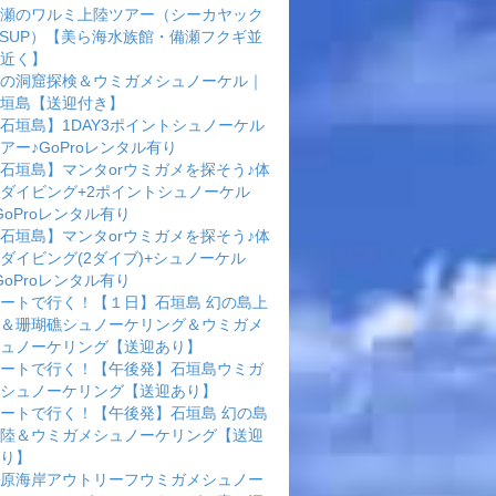
瀬のワルミ上陸ツアー（シーカヤック
rSUP）【美ら海水族館・備瀬フクギ並
近く】
の洞窟探検＆ウミガメシュノーケル｜
垣島【送迎付き】
石垣島】1DAY3ポイントシュノーケル
アー♪GoProレンタル有り
石垣島】マンタorウミガメを探そう♪体
ダイビング+2ポイントシュノーケル
GoProレンタル有り
石垣島】マンタorウミガメを探そう♪体
ダイビング(2ダイブ)+シュノーケル
GoProレンタル有り
ートで行く！【１日】石垣島 幻の島上
＆珊瑚礁シュノーケリング＆ウミガメ
ュノーケリング【送迎あり】
ートで行く！【午後発】石垣島ウミガ
シュノーケリング【送迎あり】
ートで行く！【午後発】石垣島 幻の島
陸＆ウミガメシュノーケリング【送迎
り】
原海岸アウトリーフウミガメシュノー