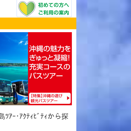
ﾂｱｰ･ｱｸﾃｨﾋﾞﾃｨから探