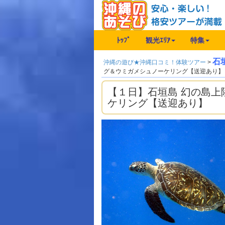
ﾄｯﾌﾟ
観光ｴﾘｱ
特集
石
沖縄の遊び★沖縄口コミ！体験ツアー
>
グ＆ウミガメシュノーケリング【送迎あり】
【１日】石垣島 幻の島
ケリング【送迎あり】