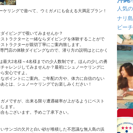
人気の
ーケリングで遊べて、ウミガメにも会える大満足プラン！
ナリ島
ビーチ
験ダイビングで覗いてみませんか？
ンストラクターと一緒ならダイビングを体験することがで
ンストラクターが親切丁寧にご案内致します。
心者専門店の体験ダイビングなので、潜り方の説明はとにかく
」
は最大2名様～4名様までの少人数制です。ほんの少しの勇
非チャレンジしてみませんか？最初にシュノーケリングに
から安心ですよ。
トなポイントにご案内。ご年配の方や、体力に自信のない
のあとは、シュノーケリングでお楽しみください！
ミガメですが、出来る限り遭遇確率が上がるようにベスト
内します。
場合もございます。予めご了承下さい。
ないサンゴの欠片と白い砂が堆積した不思議な無人島の浜