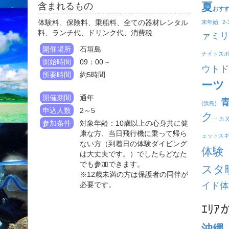
夏
含まれるもの
おす
体験料、保険料、乗船料、全ての器材レンタル
末年始
2
料、ランチ代、ドリンク代、消費税
ァミリ
開催場所
石垣島
ナイトス
開始時間
09：00～
ウトド
所要時間
約5時間
ーツ
開催期間
通年
(浜島)
申込人数
2～5
ク
・カ
参加条件
対象年齢：10歳以上の心身共に健
康な方、当日飛行機に乗って帰ら
ェットス
ない方（到着日の体験ダイビング
体験
は大丈夫です。）でしたらどなた
でも参加できます。
スタ
※12歳未満の方は保護者の同伴が
必要です。
イド体
ｴﾘ
沖縄