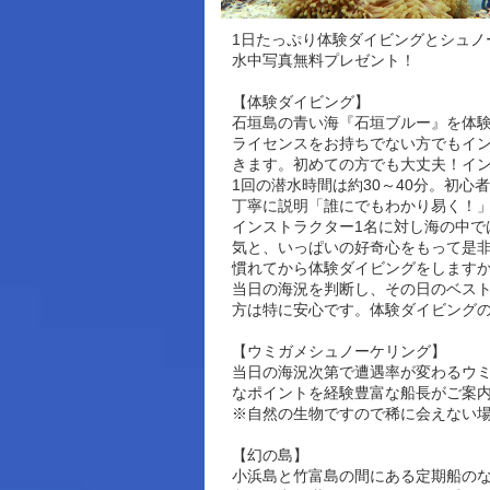
1日たっぷり体験ダイビングとシュノ
水中写真無料プレゼント！
【体験ダイビング】
石垣島の青い海『石垣ブルー』を体
ライセンスをお持ちでない方でもイ
きます。初めての方でも大丈夫！イ
1回の潜水時間は約30～40分。初
丁寧に説明「誰にでもわかり易く！
インストラクター1名に対し海の中で
気と、いっぱいの好奇心をもって是
慣れてから体験ダイビングをします
当日の海況を判断し、その日のベス
方は特に安心です。体験ダイビング
【ウミガメシュノーケリング】
当日の海況次第で遭遇率が変わるウ
なポイントを経験豊富な船長がご案
※自然の生物ですので稀に会えない
【幻の島】
小浜島と竹富島の間にある定期船の