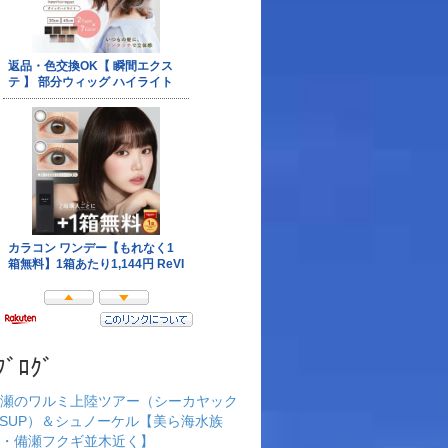
ﾌﾞﾛｸﾞ
瀬のワルミ上陸ツアー（シーカヤック
rSUP）＆シュノーケル【美ら海水族
・備瀬フクギ並木近く】