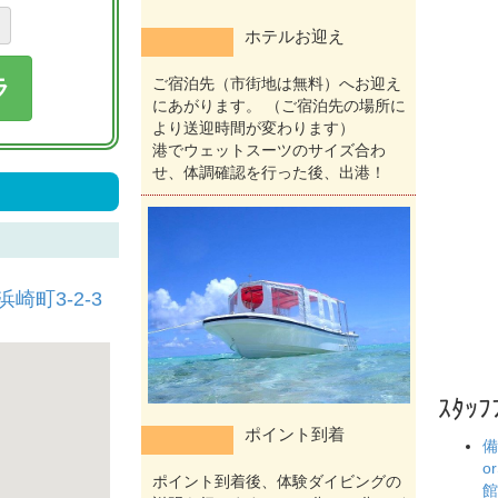
ホテルお迎え
ラ
ご宿泊先（市街地は無料）へお迎え
にあがります。 （ご宿泊先の場所に
より送迎時間が変わります）
港でウェットスーツのサイズ合わ
せ、体調確認を行った後、出港！
崎町3-2-3
ｽﾀｯﾌ
ポイント到着
備
o
ポイント到着後、体験ダイビングの
館