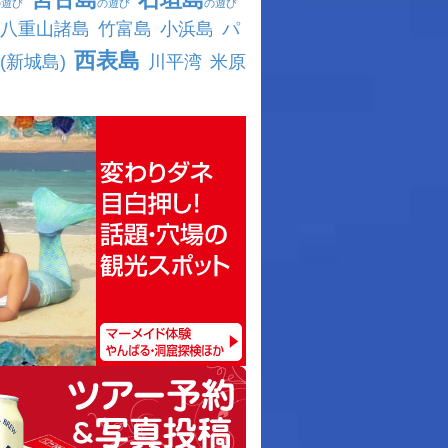
の遊び
の遊び
の遊び
八重山諸島
竹富島
小浜島
パ
西表島
(新城島)
川平湾
米原