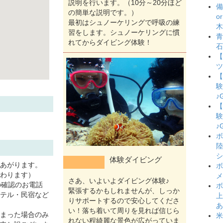
説明を行います。（10分～20分ほど
備
の簡単な説明です。）
o
最初はシュノーケリングで呼吸の練
木
習をします。シュノーケリングに慣
青
れてからダイビング体験！
石
【
ツ
【
験
♪
【
験
♪
ボ
陸
シ
体験ダイビング
あがります。
ボ
わります）
メ
さあ、いよいよダイビング体験♪
の確認のお電話
ボ
緊張するかもしれませんが、しっか
テル・民宿など
上
りサポートするので安心してくださ
あ
い！落ち着いて周りを見れば信じら
まった場合のみ
米
れない程綺麗な景色が広がっていま