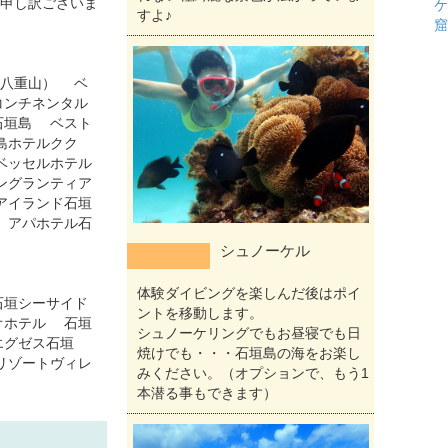
申し訳ございま
ケ
すよ♪
窟
航八重山） ベ
コンチネンタル
石垣島 ベスト
島ホテルクク
ベッセルホテル
ングランティア
アイランド石垣
 アパホテル石
シュノーケル
体験ダイビングを楽しんだ後はポイ
石垣シーサイド
ントを移動します。
オホテル 石垣
シュノーケリングでもお昼寝でも日
エグゼス石垣
焼けでも・・・石垣島の海をお楽し
リゾートヴィレ
みください。（オプションで、もう1
本潜る事もできます）