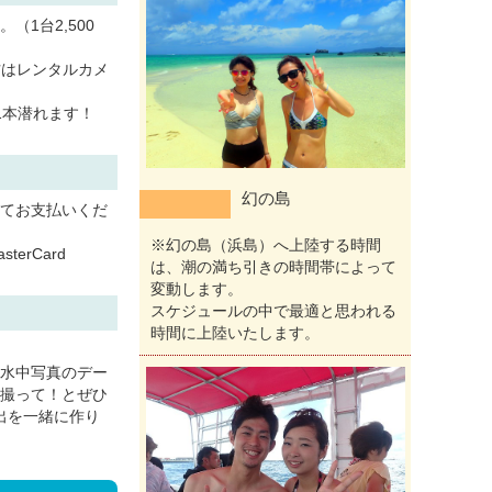
1台2,500
いる方はレンタルカメ
1本潜れます！
幻の島
てお支払いくだ
※幻の島（浜島）へ上陸する時間
erCard
は、潮の満ち引きの時間帯によって
変動します。
スケジュールの中で最適と思われる
時間に上陸いたします。
水中写真のデー
撮って！とぜひ
出を一緒に作り