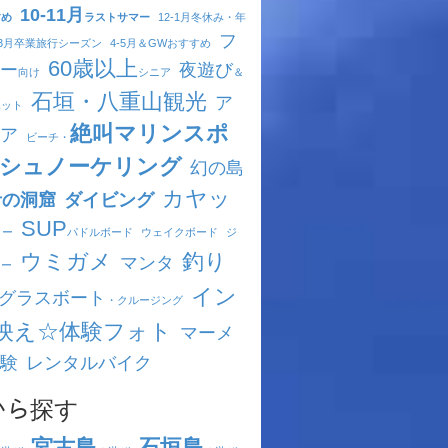
10-11月
すめ
ラストサマー
12-1月
冬休み・年
フ
-3月
卒業旅行シーズン
4-5月
＆GWおすすめ
60歳以上
ー
夜遊び
向け
シニア
＆
石垣・八重山観光
ア
ポット
絶叫マリンスポ
ア
ビーチ・
シュノーケリング
幻の島
カヤッ
青の洞窟
ダイビング
SUP
ヌー
パドルボード
ウェイクボード
ジ
ウミガメ
釣り
マンタ
キー
イン
グラスボート
・クルージング
映え☆体験フォト
マーメ
験
レンタルバイク
ｱから探す
宮古島
石垣島