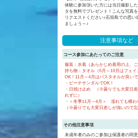
体験に参加頂いた方には当日撮影した
タを無料でプレゼント！こんな写真を
リクエストください♪石垣島での思い
ましょう～♪
注意事項など
コース参加にあたってのご注意
服装：水着（あらかじめ着用の上、ご
持ち物：タオル（5月～10月はフェイ
OK！11月～4月はバスタオルが良い
・ビーチサンダルでOK！
・日焼け止め （※曇りでも大変日差
れずに）
・＜冬季11月～4月＞ 濡れても構
（※曇りでも大変日差しが強いので忘
その他注意事項
未成年者のみのご参加は保護者の同意