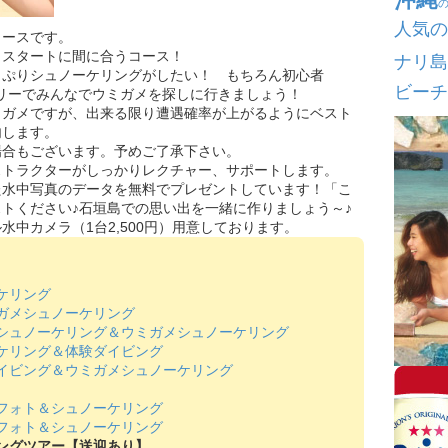
人気の
コースです。
もスタートに間に合うコース！
ナリ島
っぷりシュノーケリングがしたい！ もちろん初心者
ビーチ
リーでみんなでウミガメを探しに行きましょう！
ミガメですが、出来る限り遭遇確率が上がるようにベスト
内します。
場合もございます。予めご了承下さい。
ストラクターがしっかりレクチャー、サポートします。
た水中写真のデータを無料でプレゼントしています！「こ
トください♪石垣島での思い出を一緒に作りましょう～♪
中カメラ（1台2,500円）用意しております。
ケリング
ガメシュノーケリング
シュノーケリング＆ウミガメシュノーケリング
ケリング＆体験ダイビング
イビング＆ウミガメシュノーケリング
フォト＆シュノーケリング
フォト＆シュノーケリング
ングツアー【送迎あり】