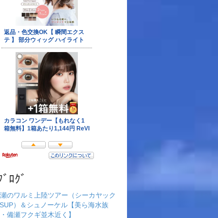
ﾌﾞﾛｸﾞ
瀬のワルミ上陸ツアー（シーカヤック
rSUP）＆シュノーケル【美ら海水族
・備瀬フクギ並木近く】