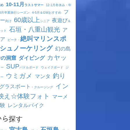
10-11月
すめ
ラストサマー
12-1月
冬休み・年
フ
-3月
卒業旅行シーズン
4-5月
＆GWおすすめ
60歳以上
ー
夜遊び
向け
シニア
＆
石垣・八重山観光
ア
ポット
絶叫マリンスポ
ア
ビーチ・
シュノーケリング
幻の島
カヤッ
青の洞窟
ダイビング
SUP
ヌー
パドルボード
ウェイクボード
ジ
ウミガメ
釣り
マンタ
キー
イン
グラスボート
・クルージング
映え☆体験フォト
マーメ
験
レンタルバイク
ｱから探す
宮古島
石垣島