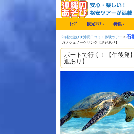
ﾄｯﾌﾟ
観光ｴﾘｱ
特集
石
沖縄の遊び★沖縄口コミ！体験ツアー
>
ガメシュノーケリング【送迎あり】
ボートで行く！【午後発
迎あり】