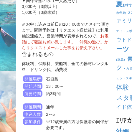
▼同伴乗船のみ（一人あたり）
夏
おす
3,000円（3歳以上）
1,000円（3歳未満）
末年始
2
ァミリ
※お申し込みは前日の18：00までとさせて頂き
ます。間際予約は【リクエスト送信後】に利用
ナイトス
施設連絡先、営業時間が表示されるので、
お電
ウトド
話にて確認お願い致します。「沖縄の遊び」か
らリクエストメールした事をお伝え下さい。
ーツ
含まれるもの
(浜島)
体験料、保険料、乗船料、全ての器材レンタル
ク
・カ
料、ドリンク代、消費税
ェットス
開催場所
石垣島
体験
開始時間
13：00～
所要時間
約3時間
スタ
イド体
開催期間
通年
申込人数
2～5
ｴﾘ
参加条件
※12歳未満の方は保護者の同伴が
必要です。
沖縄