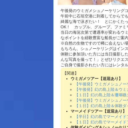
午後発のウミガメシュノーケリング
午前中に石垣空港に到着してからで
綺麗な海で泳ぎたい！ とにかくた
OK！ カップル、グループ、ファミ
当日の海況次第で遭遇率が変わるウ
なポイントを経験豊富な船長がご案
※自然の生物ですので稀に会えない
もちろん、シュノーケリングはイン
体験に参加頂いた方には当日撮影し
んな写真を撮って！」とぜひリクエス
ご自身で撮影されたい方にはレンタル水
ウミガメツアー【送迎あり】
【午後発】ウミガメシュノー
【午後発】幻の島上陸＆ウミ
【１日】幻の島上陸＆珊瑚礁
【午後発】ウミガメシュノー
【１日】幻の島上陸＆体験ダ
マーメイドツアー【送迎あり】
【半日】幻の島でマーメイド
【１日】幻の島でマーメイド
体験ダイビング＆シュノーケリ