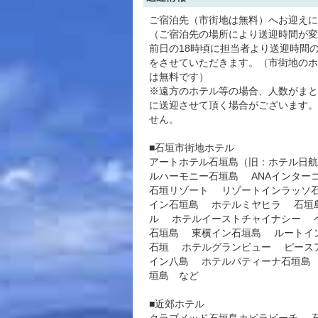
ご宿泊先（市街地は無料）へお迎えに
（ご宿泊先の場所により送迎時間が変
前日の18時頃に担当者より送迎時間
をさせていただきます。（市街地のホ
は無料です）
※遠方のホテル等の場合、人数がまと
に送迎させて頂く場合がございます。
せん。
■石垣市街地ホテル
アートホテル石垣島（旧：ホテル日
ルハーモニー石垣島 ANAインター
石垣リゾート リゾートインラッソ
イン石垣島 ホテルミヤヒラ 石垣
ル ホテルイーストチャイナシー 
石垣島 東横イン石垣島 ルートイ
石垣 ホテルグランビュー ピース
イン八島 ホテルパティーナ石垣島
垣島 など
■近郊ホテル
クラブメッド石垣島カビラビーチ 