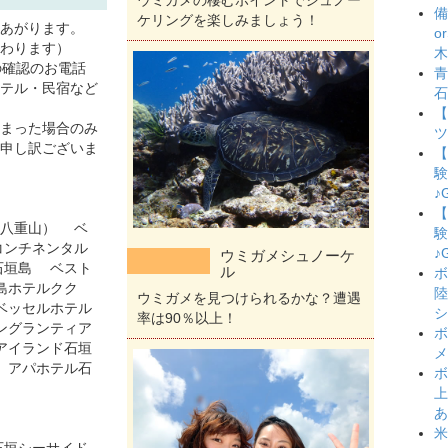
ウミガメの棲むポイントでシュノー
備
ケリングを楽しみましょう！
あがります。
o
わります）
木
の確認のお電話
青
テル・民宿など
石
【
まった場合のみ
ツ
申し訳ございま
【
験
♪
【
航八重山） ベ
験
コンチネンタル
♪
ウミガメシュノーケ
石垣島 ベスト
ル
ボ
島ホテルクク
陸
ウミガメを見つけられるかな？遭遇
ベッセルホテル
シ
率は90％以上！
ングランティア
ボ
アイランド石垣
メ
 アパホテル石
ボ
上
あ
米
石垣シーサイド