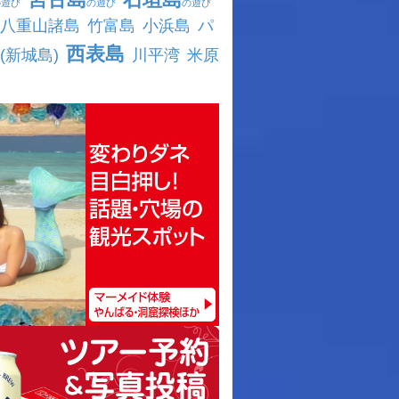
の遊び
の遊び
の遊び
八重山諸島
竹富島
小浜島
パ
西表島
(新城島)
川平湾
米原