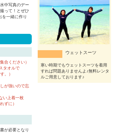
水中写真のデー
撮って！とぜひ
出を一緒に作り
ウェットスーツ
集合ください）
寒い時期でもウェットスーツを着用
スタオルで
すれば問題ありませんよ♪無料レンタ
です。）
ルご用意しております♪
しが強いので忘
わない上着一枚
れずに）
書が必要となり