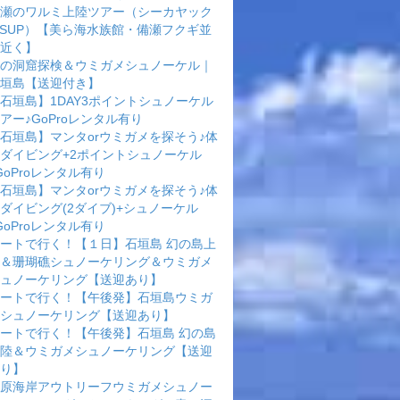
瀬のワルミ上陸ツアー（シーカヤック
rSUP）【美ら海水族館・備瀬フクギ並
近く】
の洞窟探検＆ウミガメシュノーケル｜
垣島【送迎付き】
石垣島】1DAY3ポイントシュノーケル
アー♪GoProレンタル有り
石垣島】マンタorウミガメを探そう♪体
ダイビング+2ポイントシュノーケル
GoProレンタル有り
石垣島】マンタorウミガメを探そう♪体
ダイビング(2ダイブ)+シュノーケル
GoProレンタル有り
ートで行く！【１日】石垣島 幻の島上
＆珊瑚礁シュノーケリング＆ウミガメ
ュノーケリング【送迎あり】
ートで行く！【午後発】石垣島ウミガ
シュノーケリング【送迎あり】
ートで行く！【午後発】石垣島 幻の島
陸＆ウミガメシュノーケリング【送迎
り】
原海岸アウトリーフウミガメシュノー