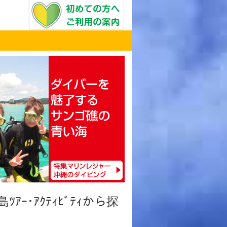
ﾂｱｰ･ｱｸﾃｨﾋﾞﾃｨから探