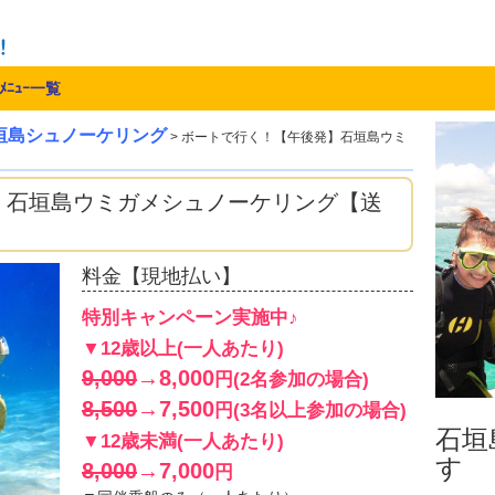
ﾒﾆｭｰ一覧
垣島シュノーケリング
> ボートで行く！【午後発】石垣島ウミ
】石垣島ウミガメシュノーケリング【送
料金【現地払い】
特別キャンペーン実施中♪
▼12歳以上(一人あたり)
9,000
→8,000
円(2名参加の場合)
8,500
→7,500
円(3名以上参加の場合)
石垣島
▼12歳未満(一人あたり)
す
8,000
→7,000
円