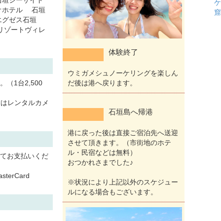
ケ
オホテル 石垣
窟
エグゼス石垣
リゾートヴィレ
体験終了
ウミガメシュノーケリングを楽しん
1台2,500
だ後は港へ戻ります。
いる方はレンタルカメ
石垣島へ帰港
港に戻った後は直接ご宿泊先へ送迎
させて頂きます。（市街地のホテ
ル・民宿などは無料）
てお支払いくだ
おつかれさまでした♪
erCard
※状況により上記以外のスケジュー
ルになる場合もございます。