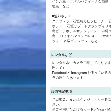
イン八島 ホテルパティーナ石垣島
垣島 など
■近郊ホテル
クラブメッド石垣島カビラビーチ 
ホテル 石垣リゾートグランヴィリ
島ビーチホテルサンシャイン 沖縄
島 ロイヤルマリンパレス フサキ
ッジ 名蔵ヴィレッジ など
レンタルなど
レンタル水中カメラ用意しております。（
円にて）
FacebookやInstagramを使って
ラの割引もあります。
設備特記事項
当日現金、またはクレジットカードに
さい。
※ご利用いただけるカード／Visa・Mast