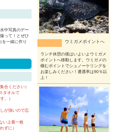
水中写真のデー
撮って！とぜひ
ウミガメポイントへ
出を一緒に作り
ランチ休憩の後はいよいよウミガメ
ポイントへ移動します。ウミガメの
棲むポイントでシュノーケリングを
お楽しみください！遭遇率は90％以
上！
集合ください）
スタオルで
です。）
しが強いので忘
わない上着一枚
れずに）