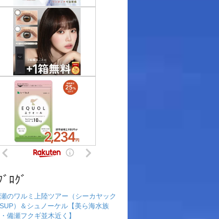
ﾌﾞﾛｸﾞ
瀬のワルミ上陸ツアー（シーカヤック
rSUP）＆シュノーケル【美ら海水族
・備瀬フクギ並木近く】