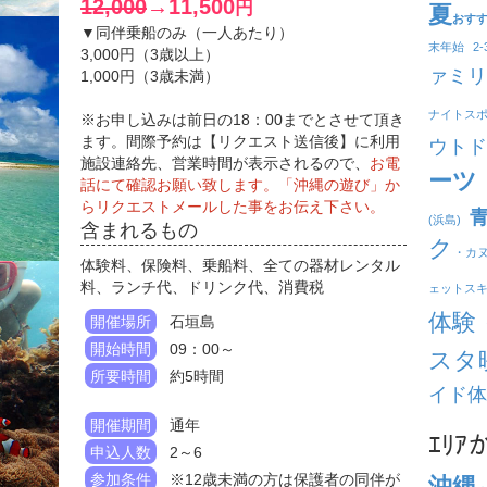
12,000
→11,500
円
夏
おす
▼同伴乗船のみ（一人あたり）
末年始
2
3,000円（3歳以上）
ァミリ
1,000円（3歳未満）
ナイトス
※お申し込みは前日の18：00までとさせて頂き
ます。間際予約は【リクエスト送信後】に利用
ウトド
施設連絡先、営業時間が表示されるので、
お電
ーツ
話にて確認お願い致します。「沖縄の遊び」か
らリクエストメールした事をお伝え下さい。
(浜島)
含まれるもの
ク
・カ
体験料、保険料、乗船料、全ての器材レンタル
料、ランチ代、ドリンク代、消費税
ェットス
体験
開催場所
石垣島
開始時間
09：00～
スタ
所要時間
約5時間
イド体
開催期間
通年
ｴﾘ
申込人数
2～6
参加条件
※12歳未満の方は保護者の同伴が
沖縄