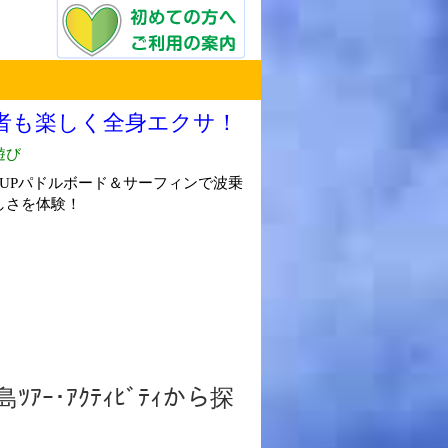
ﾂｱｰ･ｱｸﾃｨﾋﾞﾃｨから探