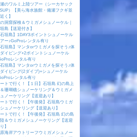
瀬のワルミ上陸ツアー（シーカヤック
rSUP）【美ら海水族館・備瀬フクギ並
近く】
の洞窟探検＆ウミガメシュノーケル｜
垣島【送迎付き】
石垣島】1DAY3ポイントシュノーケル
アー♪GoProレンタル有り
石垣島】マンタorウミガメを探そう♪体
ダイビング+2ポイントシュノーケル
GoProレンタル有り
石垣島】マンタorウミガメを探そう♪体
ダイビング(2ダイブ)+シュノーケル
GoProレンタル有り
ートで行く！【１日】石垣島 幻の島上
＆珊瑚礁シュノーケリング＆ウミガメ
ュノーケリング【送迎あり】
ートで行く！【午後発】石垣島ウミガ
シュノーケリング【送迎あり】
ートで行く！【午後発】石垣島 幻の島
陸＆ウミガメシュノーケリング【送迎
り】
原海岸アウトリーフウミガメシュノー