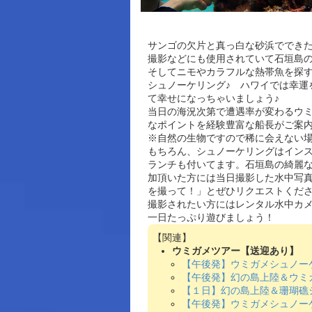
サンゴの欠片と真っ白な砂浜でできた
撮影などにも使用されていて石垣島
そしてニモやカラフルな熱帯魚を探
シュノーケリング♪ ハワイでは幸運
て幸せになっちゃいましょう♪
当日の海況次第で遭遇率が変わるウ
なポイントを経験豊富な船長がご案
※自然の生物ですので稀に会えない
もちろん、シュノーケリングはイン
ランチも付いてます。石垣島の綺麗な
加頂いた方には当日撮影した水中写
を撮って！」とぜひリクエストくださ
撮影されたい方にはレンタル水中カメラ
一日たっぷり遊びましょう！
ウミガメツアー【送迎あり】
【午後発】ウミガメシュノー
【午後発】幻の島上陸＆ウミ
【１日】幻の島上陸＆珊瑚礁
【午後発】ウミガメシュノー