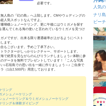
必要です。
人気の
ナリ島
無人島の『幻の島』へ上陸します。CMやウェディングの
の超人気スポットなんですよ。
ビーチ
す珊瑚礁シュノーケリング。更に午後にはウミガメを探す
を運んでくれる海の使いと言われているウミガメを見つけ
ミガメですが、出来る限り遭遇確率が上がるようにベスト
内します。
場合もございます。予めご了承下さい。
ストラクターがしっかりレクチャー、サポートします。
海で絶景を見ながらのんびりランチしましょう♪ 体験に参
真のデータを無料でプレゼントしています！「こんな写真
い♪石垣島での思い出を一緒に作りましょう～♪ ご自身で
（1台2,500円）用意しております。
ケリング
ガメシュノーケリング
シュノーケリング＆ウミガメシュノーケリング
ケリング＆体験ダイビング