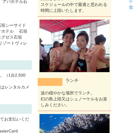
 アパホテル石
ケ
スケジュールの中で最適と思われる
窟
時間に上陸いたします。
石垣シーサイド
オホテル 石垣
エグゼス石垣
リゾートヴィレ
1台2,500
ランチ
いる方はレンタルカメ
波の穏やかな場所でランチ。
幻の島上陸又はシュノーケルをお楽
しみください。
てお支払いくだ
erCard