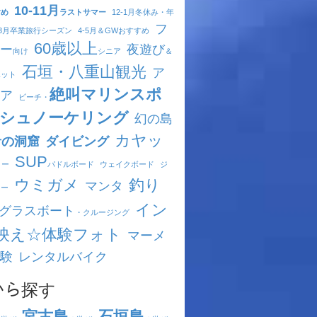
10-11月
すめ
ラストサマー
12-1月
冬休み・年
フ
-3月
卒業旅行シーズン
4-5月
＆GWおすすめ
60歳以上
ー
夜遊び
向け
シニア
＆
石垣・八重山観光
ア
ポット
絶叫マリンスポ
ア
ビーチ・
シュノーケリング
幻の島
カヤッ
青の洞窟
ダイビング
SUP
ヌー
パドルボード
ウェイクボード
ジ
ウミガメ
釣り
マンタ
キー
イン
グラスボート
・クルージング
映え☆体験フォト
マーメ
験
レンタルバイク
ｱから探す
宮古島
石垣島