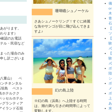
備
o
珊瑚礁シュノーケル
木
青
さあシュノーケリング！すぐに綺麗
石
な魚やサンゴが目に飛び込んできま
あがります。
【
すよ♪
わります）
ツ
の確認のお電話
【
テル・民宿など
験
♪
まった場合のみ
【
申し訳ございま
験
♪
ボ
陸
航八重山） ベ
シ
コンチネンタル
ボ
石垣島 ベスト
メ
幻の島上陸
島ホテルクク
ボ
ベッセルホテル
上
※幻の島（浜島）へ上陸する時間
ングランティア
あ
は、潮の満ち引きの時間帯によって
アイランド石垣
米
変動します。