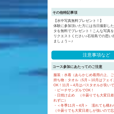
その他特記事項
【水中写真無料プレゼント！】
体験に参加頂いた方には当日撮影した
タを無料でプレゼント！こんな写真を
リクエストください♪石垣島での思い
ましょう～♪
注意事項など
コース参加にあたってのご注意
服装：水着（あらかじめ着用の上、ご
持ち物：タオル（5月～10月はフェイ
OK！11月～4月はバスタオルが良い
・ビーチサンダルでOK！
・日焼け止め （※曇りでも大変日差
れずに）
・＜冬季11月～4月＞ 濡れても構
（※曇りでも大変日差しが強いので忘