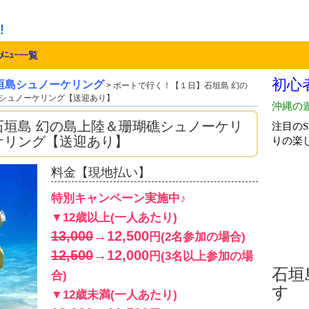
ﾒﾆｭｰ一覧
垣島シュノーケリング
> ボートで行く！【１日】石垣島 幻の
シュノーケリング【送迎あり】
石垣島 幻の島上陸＆珊瑚礁シュノーケリ
ケリング【送迎あり】
料金【現地払い】
特別キャンペーン実施中♪
▼12歳以上(一人あたり)
13,000
→12,500
円(2名参加の場合)
12,500
→12,000
円(3名以上参加の場
石垣島
合)
す
▼12歳未満(一人あたり)