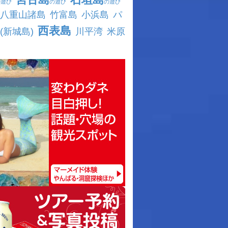
の遊び
の遊び
の遊び
八重山諸島
竹富島
小浜島
パ
西表島
(新城島)
川平湾
米原