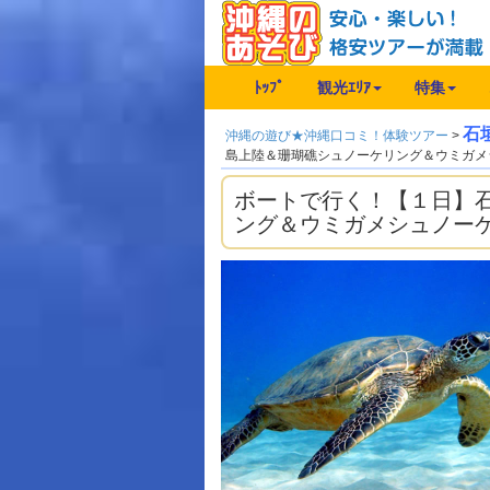
ﾄｯﾌﾟ
観光ｴﾘｱ
特集
石
沖縄の遊び★沖縄口コミ！体験ツアー
>
島上陸＆珊瑚礁シュノーケリング＆ウミガメ
ボートで行く！【１日】
ング＆ウミガメシュノー