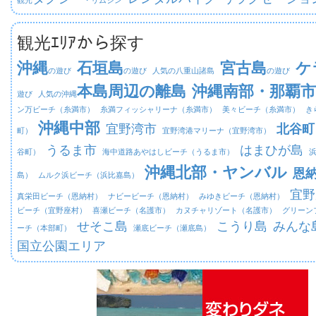
観光ｴﾘｱから探す
沖縄
石垣島
宮古島
ケ
の遊び
の遊び
人気の八重山諸島
の遊び
本島周辺の離島
沖縄南部・那覇市
遊び
人気の沖縄
ン万ビーチ（糸満市）
糸満フィッシャリーナ（糸満市）
美々ビーチ（糸満市）
き
沖縄中部
宜野湾市
北谷町
町）
宜野湾港マリーナ（宜野湾市）
うるま市
はまひが島
谷町）
海中道路あやはしビーチ（うるま市）
沖縄北部・ヤンバル
恩
島）
ムルク浜ビーチ（浜比嘉島）
宜野
真栄田ビーチ（恩納村）
ナビービーチ（恩納村）
みゆきビーチ（恩納村）
ビーチ（宜野座村）
喜瀬ビーチ（名護市）
カヌチャリゾート（名護市）
グリーン
せそこ島
こうり島
みんな
ーチ（本部町）
瀬底ビーチ（瀬底島）
国立公園エリア