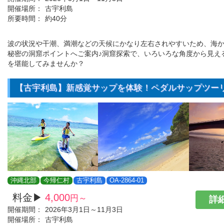
開催場所：
古宇利島
所要時間：
約40分
波の状況や干潮、満潮などの天候にかなり左右されやすいため、海
秘密の洞窟ポイントへご案内♪洞窟探索で、いろいろな角度から見え
を堪能してみませんか？
【古宇利島】新感覚サップを体験！ペダルサップツー
沖縄北部
今帰仁村
古宇利島
OA-2864-01
料金▶
4,000
円～
詳細
開催期間：
2026年3月1日～11月3日
開催場所：
古宇利島