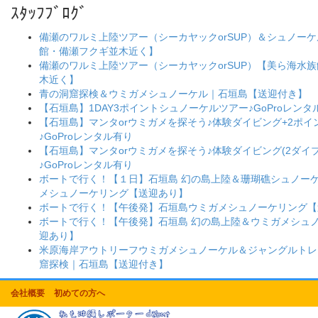
ｽﾀｯﾌﾌﾞﾛｸﾞ
備瀬のワルミ上陸ツアー（シーカヤックorSUP）＆シュノー
館・備瀬フクギ並木近く】
備瀬のワルミ上陸ツアー（シーカヤックorSUP）【美ら海水
木近く】
青の洞窟探検＆ウミガメシュノーケル｜石垣島【送迎付き】
【石垣島】1DAY3ポイントシュノーケルツアー♪GoProレンタ
【石垣島】マンタorウミガメを探そう♪体験ダイビング+2ポ
♪GoProレンタル有り
【石垣島】マンタorウミガメを探そう♪体験ダイビング(2ダイブ
♪GoProレンタル有り
ボートで行く！【１日】石垣島 幻の島上陸＆珊瑚礁シュノー
メシュノーケリング【送迎あり】
ボートで行く！【午後発】石垣島ウミガメシュノーケリング【
ボートで行く！【午後発】石垣島 幻の島上陸＆ウミガメシュ
迎あり】
米原海岸アウトリーフウミガメシュノーケル＆ジャングルトレ
窟探検｜石垣島【送迎付き】
会社概要
初めての方へ