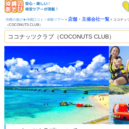
店舗・主催会社一覧
沖縄の遊び★沖縄口コミ！体験ツアー
>
> ココナッ
（COCONUTS CLUB）
ココナッツクラブ（COCONUTS CLUB）