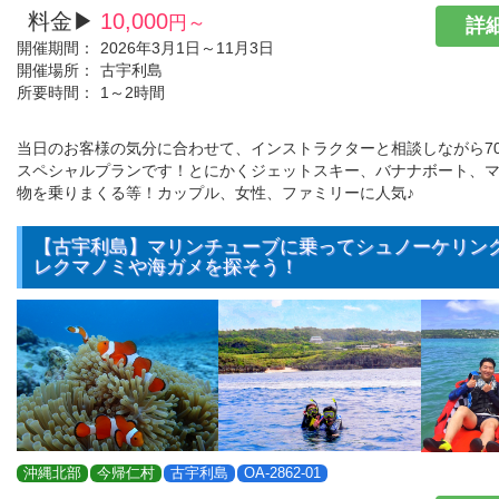
料金▶
10,000
円～
詳細
開催期間：
2026年3月1日～11月3日
開催場所：
古宇利島
所要時間：
1～2時間
当日のお客様の気分に合わせて、インストラクターと相談しながら7
スペシャルプランです！とにかくジェットスキー、バナナボート、
物を乗りまくる等！カップル、女性、ファミリーに人気♪
【古宇利島】マリンチューブに乗ってシュノーケリン
レクマノミや海ガメを探そう！
沖縄北部
今帰仁村
古宇利島
OA-2862-01