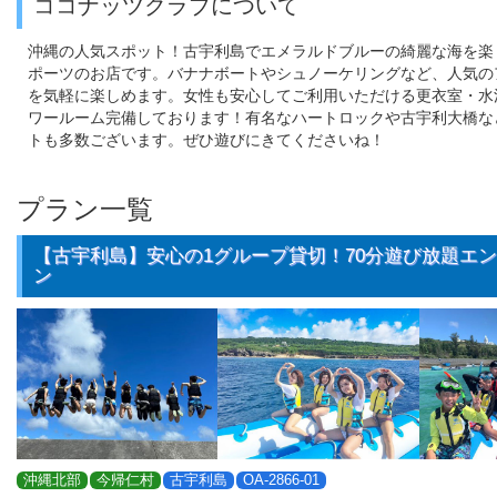
ココナッツクラブについて
沖縄の人気スポット！古宇利島でエメラルドブルーの綺麗な海を楽
ポーツのお店です。バナナボートやシュノーケリングなど、人気の
を気軽に楽しめます。女性も安心してご利用いただける更衣室・水
ワールーム完備しております！有名なハートロックや古宇利大橋な
トも多数ございます。ぜひ遊びにきてくださいね！
プラン一覧
【古宇利島】安心の1グループ貸切！70分遊び放題エ
ン
沖縄北部
今帰仁村
古宇利島
OA-2866-01