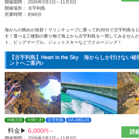
開催期間：
2026年3月1日～11月3日
開催場所：
古宇利島
所要時間：
約60分
海からの眺めが抜群！マリンチューブに乗って約30分で古宇利島を
す！選べる三種類の乗り物で海上から古宇利島を一周してみません
ト、ビッグマーブル、ジェットスキーなどでクルージング！
【古宇利島】Heart in the Sky 海からしか行けな
ントへご案内♪
沖縄北部
今帰仁村
古宇利島
OA-2861-01
料金▶
6,000
円～
詳細
開催期間：
2026年3月1日～11月3日