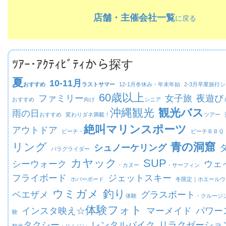
店舗・主催会社一覧
に戻る
ﾂｱｰ･ｱｸﾃｨﾋﾞﾃｨから探す
夏
10-11月
おすすめ
ラストサマー
12-1月
冬休み・年末年始
2-3月
卒業旅行シ
60歳以上
ファミリー
女子旅
夜遊び
おすすめ
向け
シニア
沖縄観光
観光バス
雨の日
おすすめ
変わりダネ満載！
ツアー
絶叫マリンスポーツ
アウトドア
ビーチ・
ビーチ
ＢＢＱ
リング
青の洞窟
シュノーケリング
パラグライダー
カヤック
SUP
シーウォーク
ウェ
・カヌー
・サーフィン
フライボード
ジェットスキー
ホバーボード
冬限定｜
ホエールウ
ウミガメ
釣り
ベエザメ
グラスボート
体験
・クルージ
体験フォト
インスタ映え☆
マーメイド
パワー
験
タクシー
レンタルバイク
リラクゼーショ
観光
・リムジン