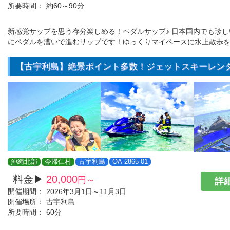
所要時間：
約60～90分
新感覚サップを思う存分楽しめる！ペダルサップ♪ 日本国内でも珍
にペダルを漕いで進むサップです！ゆっくりマイペースに水上散歩を
【古宇利島】絶景ポイント多数！ジェットスキーレンタ
沖縄北部
今帰仁村
古宇利島
OA-2865-01
料金▶
20,000
円～
詳細
開催期間：
2026年3月1日～11月3日
開催場所：
古宇利島
所要時間：
60分