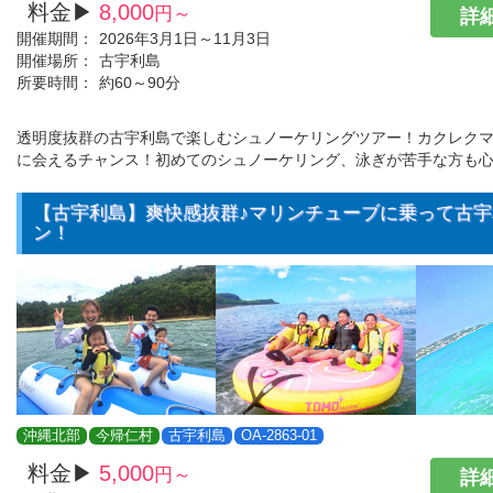
料金▶
8,000
円～
詳細
開催期間：
2026年3月1日～11月3日
開催場所：
古宇利島
所要時間：
約60～90分
透明度抜群の古宇利島で楽しむシュノーケリングツアー！カクレク
に会えるチャンス！初めてのシュノーケリング、泳ぎが苦手な方も
【古宇利島】爽快感抜群♪マリンチューブに乗って古
ン！
沖縄北部
今帰仁村
古宇利島
OA-2863-01
料金▶
5,000
円～
詳細