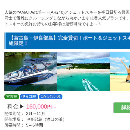
人気のYAMAHAのボート(AR240)とジェットスキーを半日貸切る贅
同士で優雅にクルージングしながら向かいます♪1番人気プランです
トスキーの免許お持ちのお客様は運転可能ですよ～！
【宮古島・伊良部島】完全貸切！ボート＆ジェットス
組限定！
宮古島
伊良部島
OA-3493-01
料金▶
160,000
円～
詳細
開催期間：
2月～11月
開催場所：
伊良部島（渡口の浜）
所要時間：
5～6時間