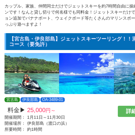
カップル、家族、仲間同士だけでジェットスキーを約7時間自由に操
ンです！なんと貸し切りで何名様でも同料金！ジェットスキーだけ
ョン追加でバナナボート、ウェイクボード等たくさんのマリンスポ
っぷり遊べますよ！
【宮古島・伊良部島】ジェットスキーツーリング！！洞
コース（要免許）
宮古島
伊良部島
OA-3489-01
料金▶
25,000
円～
詳細
開催期間：
1月11日～11月30日
開催場所：
伊良部島（渡口の浜）
所要時間：
約1時間