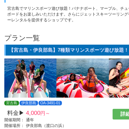
宮古島でマリンスポーツ遊び放題！バナナボート、マーブル、チュ
ボードをお楽しみいただけます。さらにジェットスキーツーリング
ーレンタルを提供するショップです。
プラン一覧
【宮古島・伊良部島】7種類マリンスポーツ遊び放題！
宮古島
伊良部島
OA-3491-01
料金▶
4,000
円～
詳細
開催期間：
通年
開催場所：
伊良部島（渡口の浜）