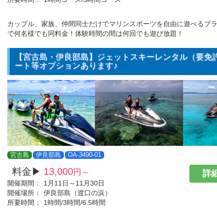
カップル、家族、仲間同士だけでマリンスポーツを自由に遊べるプ
で何名様でも同料金！体験時間の間は何回でも遊び放題！
【宮古島・伊良部島】ジェットスキーレンタル（要免
ート等オプションあります♪
宮古島
伊良部島
OA-3490-01
料金▶
13,000
円～
詳細
開催期間：
1月11日～11月30日
開催場所：
伊良部島（渡口の浜）
所要時間：
1時間/3時間/6.5時間