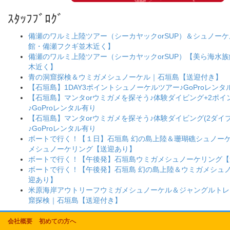
ｽﾀｯﾌﾌﾞﾛｸﾞ
備瀬のワルミ上陸ツアー（シーカヤックorSUP）＆シュノー
館・備瀬フクギ並木近く】
備瀬のワルミ上陸ツアー（シーカヤックorSUP）【美ら海水
木近く】
青の洞窟探検＆ウミガメシュノーケル｜石垣島【送迎付き】
【石垣島】1DAY3ポイントシュノーケルツアー♪GoProレンタ
【石垣島】マンタorウミガメを探そう♪体験ダイビング+2ポ
♪GoProレンタル有り
【石垣島】マンタorウミガメを探そう♪体験ダイビング(2ダイブ
♪GoProレンタル有り
ボートで行く！【１日】石垣島 幻の島上陸＆珊瑚礁シュノー
メシュノーケリング【送迎あり】
ボートで行く！【午後発】石垣島ウミガメシュノーケリング【
ボートで行く！【午後発】石垣島 幻の島上陸＆ウミガメシュ
迎あり】
米原海岸アウトリーフウミガメシュノーケル＆ジャングルトレ
窟探検｜石垣島【送迎付き】
会社概要
初めての方へ