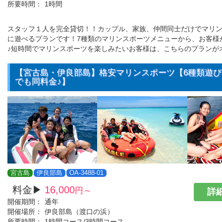
所要時間：
1時間
スタッフ１人を完全貸切！！カップル、家族、仲間同士だけでマリ
に遊べるプランです！7種類のマリンスポーツメニューから、お客様
♪短時間でマリンスポーツを楽しみたいお客様は、こちらのプランが
【宮古島・伊良部島】格安マリンスポーツ【6種類遊
でも同料金♪】
宮古島
伊良部島
OA-3488-01
料金▶
16,000
円～
詳細
開催期間：
通年
開催場所：
伊良部島（渡口の浜）
所要時間：
1時間コース/3時間コース