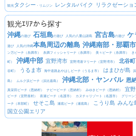
タクシー
レンタルバイク
リラクゼーショ
観光
・リムジン
観光ｴﾘｱから探す
沖縄
石垣島
宮古島
ケ
の遊び
の遊び
人気の八重山諸島
の遊び
本島周辺の離島
沖縄南部・那覇市
遊び
人気の沖縄
ン万ビーチ（糸満市）
糸満フィッシャリーナ（糸満市）
美々ビーチ（糸満市）
き
沖縄中部
宜野湾市
北谷町
町）
宜野湾港マリーナ（宜野湾市）
うるま市
はまひが島
谷町）
海中道路あやはしビーチ（うるま市）
沖縄北部・ヤンバル
恩
島）
ムルク浜ビーチ（浜比嘉島）
宜野
真栄田ビーチ（恩納村）
ナビービーチ（恩納村）
みゆきビーチ（恩納村）
ビーチ（宜野座村）
喜瀬ビーチ（名護市）
カヌチャリゾート（名護市）
グリーン
せそこ島
こうり島
みんな
ーチ（本部町）
瀬底ビーチ（瀬底島）
国立公園エリア