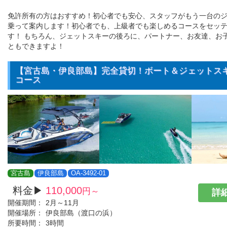
免許所有の方はおすすめ！初心者でも安心、スタッフがもう一台の
乗って案内します！初心者でも、上級者でも楽しめるコースをセッ
す！ もちろん、ジェットスキーの後ろに、パートナー、お友達、お
ともできますよ！
【宮古島・伊良部島】完全貸切！ボート＆ジェットス
コース
宮古島
伊良部島
OA-3492-01
料金▶
110,000
円～
詳細
開催期間：
2月～11月
開催場所：
伊良部島（渡口の浜）
所要時間：
3時間