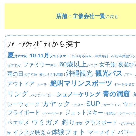
店舗・主催会社一覧
に戻る
ﾂｱｰ･ｱｸﾃｨﾋﾞﾃｨから探す
夏
10-11月
おすすめ
ラストサマー
12-1月
冬休み・年末年始
2-3月
卒業旅行シ
60歳以上
ファミリー
女子旅
夜遊び
おすすめ
向け
シニア
沖縄観光
観光バス
雨の日
おすすめ
変わりダネ満載！
ツアー
絶叫マリンスポーツ
アウトドア
ビーチ・
ビーチ
ＢＢＱ
リング
青の洞窟
シュノーケリング
パラグライダー
カヤック
SUP
シーウォーク
ウェ
・カヌー
・サーフィン
フライボード
ジェットスキー
ホバーボード
冬限定｜
ホエールウ
ウミガメ
釣り
ベエザメ
グラスボート
体験
・クルージ
体験フォト
インスタ映え☆
マーメイド
パワー
験