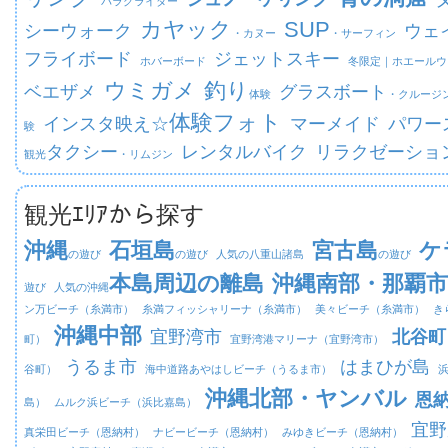
パラグライダー
カヤック
SUP
シーウォーク
ウェ
・カヌー
・サーフィン
フライボード
ジェットスキー
ホバーボード
冬限定｜
ホエールウ
ウミガメ
釣り
ベエザメ
グラスボート
体験
・クルージ
体験フォト
インスタ映え☆
マーメイド
パワー
験
タクシー
レンタルバイク
リラクゼーショ
観光
・リムジン
観光ｴﾘｱから探す
沖縄
石垣島
宮古島
ケ
の遊び
の遊び
人気の八重山諸島
の遊び
本島周辺の離島
沖縄南部・那覇市
遊び
人気の沖縄
ン万ビーチ（糸満市）
糸満フィッシャリーナ（糸満市）
美々ビーチ（糸満市）
き
沖縄中部
宜野湾市
北谷町
町）
宜野湾港マリーナ（宜野湾市）
うるま市
はまひが島
谷町）
海中道路あやはしビーチ（うるま市）
沖縄北部・ヤンバル
恩
島）
ムルク浜ビーチ（浜比嘉島）
宜野
真栄田ビーチ（恩納村）
ナビービーチ（恩納村）
みゆきビーチ（恩納村）