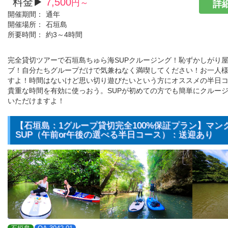
料金▶
7,500
円～
詳細
開催期間：
通年
開催場所：
石垣島
所要時間：
約3～4時間
完全貸切ツアーで石垣島ちゅら海SUPクルージング！恥ずかしがり
ブ！自分たちグループだけで気兼ねなく満喫してください！お一人様
すよ！時間はないけど思い切り遊びたいという方にオススメの半日
貴重な時間を有効に使っおう。SUPが初めての方でも簡単にクルー
いただけますよ！
【石垣島：1グループ貸切完全100%保証プラン】マン
SUP（午前or午後の選べる半日コース）：送迎あり