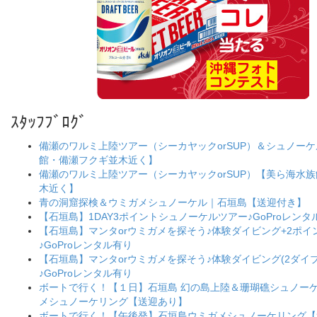
ｽﾀｯﾌﾌﾞﾛｸﾞ
備瀬のワルミ上陸ツアー（シーカヤックorSUP）＆シュノー
館・備瀬フクギ並木近く】
備瀬のワルミ上陸ツアー（シーカヤックorSUP）【美ら海水
木近く】
青の洞窟探検＆ウミガメシュノーケル｜石垣島【送迎付き】
【石垣島】1DAY3ポイントシュノーケルツアー♪GoProレンタ
【石垣島】マンタorウミガメを探そう♪体験ダイビング+2ポ
♪GoProレンタル有り
【石垣島】マンタorウミガメを探そう♪体験ダイビング(2ダイブ
♪GoProレンタル有り
ボートで行く！【１日】石垣島 幻の島上陸＆珊瑚礁シュノー
メシュノーケリング【送迎あり】
ボートで行く！【午後発】石垣島ウミガメシュノーケリング【