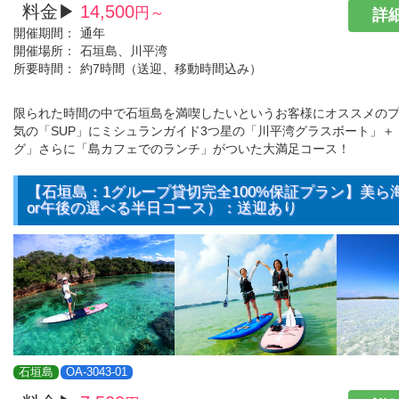
料金▶
14,500
円～
詳細
開催期間：
通年
開催場所：
石垣島、川平湾
所要時間：
約7時間（送迎、移動時間込み）
限られた時間の中で石垣島を満喫したいというお客様にオススメの
気の「SUP」にミシュランガイド3つ星の「川平湾グラスボート」＋
グ」さらに「島カフェでのランチ」がついた大満足コース！
【石垣島：1グループ貸切完全100%保証プラン】美ら海
or午後の選べる半日コース）：送迎あり
石垣島
OA-3043-01