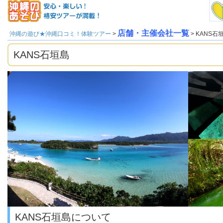
店舗・主催会社一覧
沖縄の遊び★沖縄口コミ！体験ツアー
>
> KANS石
KANS石垣島
KANS石垣島について