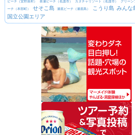
ビーチ（宜野座村）
喜瀬ビーチ（名護市）
カヌチャリゾート（名護市）
グリーン
せそこ島
こうり島
みんな
ーチ（本部町）
瀬底ビーチ（瀬底島）
国立公園エリア