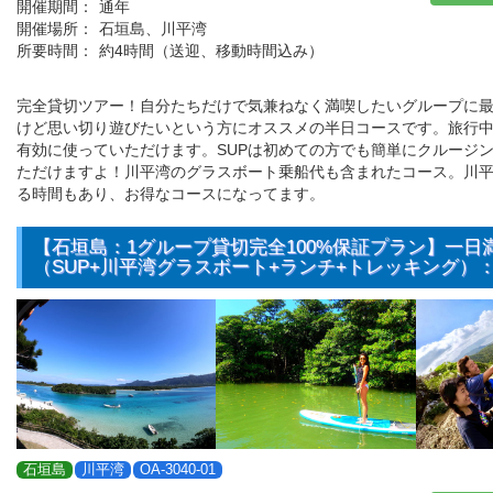
開催期間：
通年
開催場所：
石垣島、川平湾
所要時間：
約4時間（送迎、移動時間込み）
完全貸切ツアー！自分たちだけで気兼ねなく満喫したいグループに
けど思い切り遊びたいという方にオススメの半日コースです。旅行
有効に使っていただけます。SUPは初めての方でも簡単にクルージ
ただけますよ！川平湾のグラスボート乗船代も含まれたコース。川
る時間もあり、お得なコースになってます。
【石垣島：1グループ貸切完全100%保証プラン】一日
（SUP+川平湾グラスボート+ランチ+トレッキング）
石垣島
川平湾
OA-3040-01