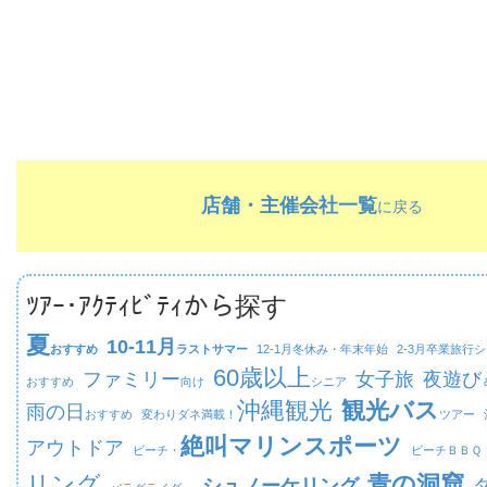
店舗・主催会社一覧
に戻る
ﾂｱｰ･ｱｸﾃｨﾋﾞﾃｨから探す
夏
10-11月
おすすめ
ラストサマー
12-1月
冬休み・年末年始
2-3月
卒業旅行シ
60歳以上
ファミリー
女子旅
夜遊び
おすすめ
向け
シニア
沖縄観光
観光バス
雨の日
おすすめ
変わりダネ満載！
ツアー
絶叫マリンスポーツ
アウトドア
ビーチ・
ビーチ
ＢＢＱ
リング
青の洞窟
シュノーケリング