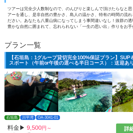
ツアーは完全少人数制なので、のんびりと楽しんで頂けたらなと思
アーを通し、是非自然の豊かさ、島人の温かさ、特有の時間の流れ
ださい。あなたも八重山病になってしまう事間違いなし！抜群の透
豊かな自然に囲まれて、忘れられない「一生の思い出」作りをお手
プラン一覧
【石垣島：1グループ貸切完全100%保証プラン】SUP
スボート（午前or午後の選べる半日コース）：送迎あ
石垣島
川平湾
OA-3041-01
料金▶
9,500
円～
詳細