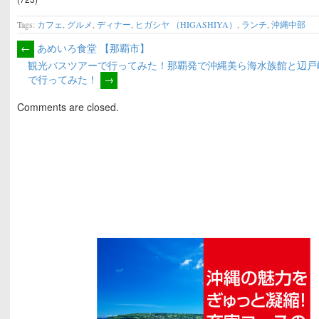
Tags:
カフェ
,
グルメ
,
ディナー
,
ヒガシヤ （HIGASHIYA）
,
ランチ
,
沖縄中部
←
あめいろ食堂 【那覇市】
観光バスツアーで行ってみた！那覇発で沖縄美ら海水族館と辺戸
で行ってみた！
→
Comments are closed.