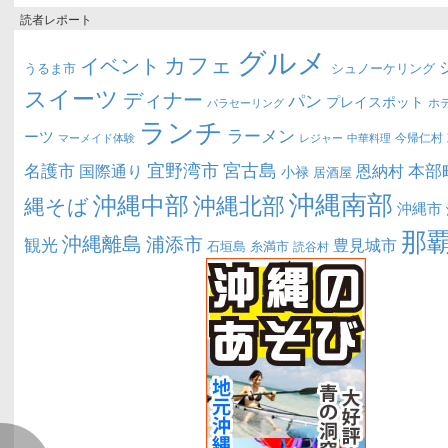
読者レポート
グルメ
カフェ
イベント
うるま市
シュノーケリング
スイーツ
ディナー
パン
プレイスポット
ホ
パラセーリング
ランチ
ラーメン
ーツ
今帰仁村
マーメイド体験
中華料理
レジャー
宜野湾市
宮古島
名護市
本部
恩納村
国際通り
小禄
居酒屋
沖縄南部
沖縄中部
沖縄北部
縄そば
沖縄市
那
沖縄離島
浦添市
観光
豊見城市
糸満市
石垣島
読谷村