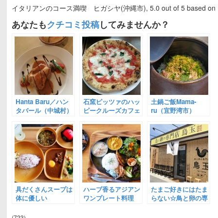
イタリアンのコース満喫 ヒガシヤ(沖縄市)
,
5.0
out of
5
based on
あなたも
クチコミ投稿
してみませんか？
Hanta Baru／ハン
石窯ピッツァのハッ
土鍋ご飯Mama-
タバール（中城村）
ピークルーズカフェ
ru（宜野湾市）
（読谷村）
具だくさんスープは
ハーブ香るアジアン
たまご好きにはたま
体に優しい
ワンプレート料理
らない☆鳥と卵の専
soupsoup(沖縄市)
dechibica(読谷村)
門店 鳥玉 大謝名店
（宜野湾市）
(723)