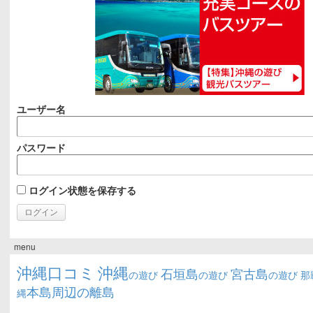
ユーザー名
パスワード
ログイン状態を保存する
menu
沖縄口コミ
沖縄
石垣島
宮古島
の遊び
の遊び
の遊び
那
本島周辺の離島
縄