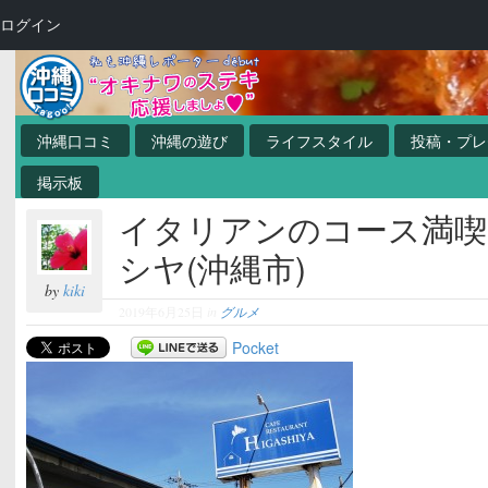
ログイン
沖縄口コミ
沖縄の遊び
ライフスタイル
投稿・プレ
掲示板
イタリアンのコース満喫
シヤ(沖縄市)
by
kiki
2019年6月25日
in
グルメ
Pocket