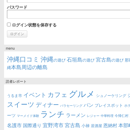
パスワード
ログイン状態を保存する
menu
沖縄口コミ
沖縄
石垣島
宮古島
の遊び
の遊び
の遊び
那
本島周辺の離島
縄
読者レポート
グルメ
カフェ
イベント
うるま市
シュノーケリング
スイーツ
ディナー
パン
プレイスポット
ホ
パラセーリング
ランチ
ラーメン
ーツ
今帰仁村
マーメイド体験
中華料理
レジャー
宜野湾市
宮古島
名護市
本部
恩納村
国際通り
小禄
居酒屋