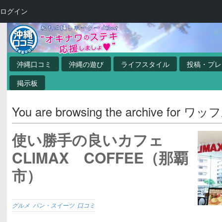
ログイン
沖縄口コミ
沖縄の遊び
ライフスタイル
投稿・プレ
掲示板
You are browsing the archive for ワッ
使い勝手の良いカフェ
CLIMAX COFFEE（那覇
市）
グルメ
,
パン・スイーツ
,
口コミ