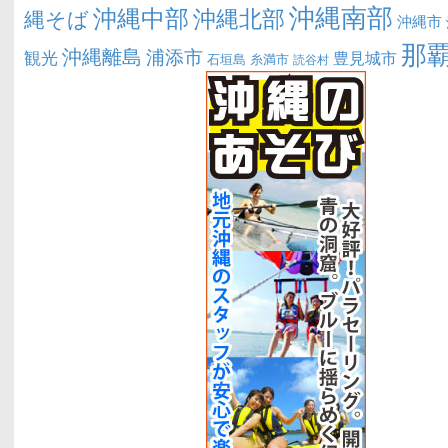
沖縄南部
沖縄中部
沖縄北部
縄そば
沖縄市
那
沖縄離島
浦添市
観光
豊見城市
糸満市
石垣島
読谷村