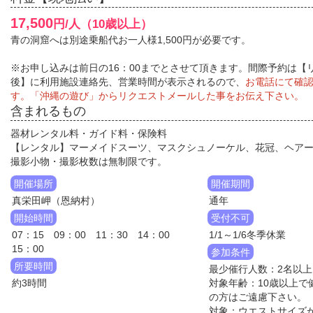
17,500
円/人（10歳以上）
青の洞窟へは別途乗船代お一人様1,500円が必要です。
※お申し込みは前日の16：00までとさせて頂きます。間際予約は【
後】に利用施設連絡先、営業時間が表示されるので、
お電話にて確
す。「沖縄の遊び」からリクエストメールした事をお伝え下さい。
含まれるもの
器材レンタル料・ガイド料・保険料
【レンタル】マーメイドスーツ、マスクシュノーケル、花冠、ヘア
撮影小物・撮影枚数は無制限です。
開催場所
開催期間
真栄田岬（恩納村）
通年
開始時間
受付不可
07：15 09：00 11：30 14：00
1/1～1/6冬季休業
15：00
参加条件
所要時間
最少催行人数：2名以上
約3時間
対象年齢：10歳以上で
の方はご遠慮下さい。
対象：ウエストサイズが4