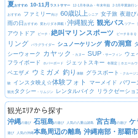
夏
10-11月
おすすめ
ラストサマー
12-1月
冬休み・年末年始
2-3月
卒業旅行シ
60歳以上
ファミリー
女子旅
夜遊び
おすすめ
向け
シニア
沖縄観光
観光バス
雨の日
おすすめ
変わりダネ満載！
ツアー
絶叫マリンスポーツ
アウトドア
ビーチ・
ビーチ
ＢＢＱ
リング
青の洞窟
シュノーケリング
パラグライダー
カヤック
SUP
シーウォーク
ウェ
・カヌー
・サーフィン
フライボード
ジェットスキー
ホバーボード
冬限定｜
ホエールウ
ウミガメ
釣り
ベエザメ
グラスボート
体験
・クルージ
体験フォト
インスタ映え☆
マーメイド
パワー
験
タクシー
レンタルバイク
リラクゼーショ
観光
・リムジン
観光ｴﾘｱから探す
沖縄
石垣島
宮古島
ケ
の遊び
の遊び
人気の八重山諸島
の遊び
本島周辺の離島
沖縄南部・那覇市
遊び
人気の沖縄