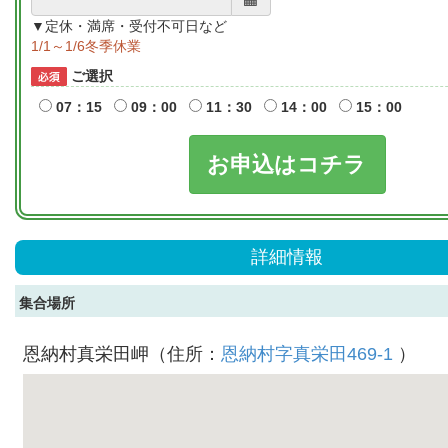
▼定休・満席・受付不可日など
1/1～1/6冬季休業
ご選択
07：15
09：00
11：30
14：00
15：00
お申込はコチラ
詳細情報
集合場所
恩納村真栄田岬（住所：
恩納村字真栄田469-1
）