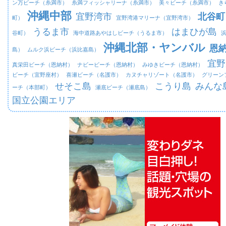
ン万ビーチ（糸満市）
糸満フィッシャリーナ（糸満市）
美々ビーチ（糸満市）
き
沖縄中部
宜野湾市
北谷町
町）
宜野湾港マリーナ（宜野湾市）
うるま市
はまひが島
谷町）
海中道路あやはしビーチ（うるま市）
沖縄北部・ヤンバル
恩
島）
ムルク浜ビーチ（浜比嘉島）
宜野
真栄田ビーチ（恩納村）
ナビービーチ（恩納村）
みゆきビーチ（恩納村）
ビーチ（宜野座村）
喜瀬ビーチ（名護市）
カヌチャリゾート（名護市）
グリーン
せそこ島
こうり島
みんな
ーチ（本部町）
瀬底ビーチ（瀬底島）
国立公園エリア