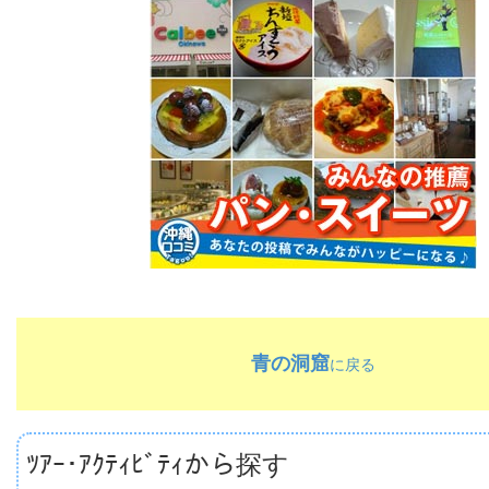
青の洞窟
に戻る
ﾂｱｰ･ｱｸﾃｨﾋﾞﾃｨから探す