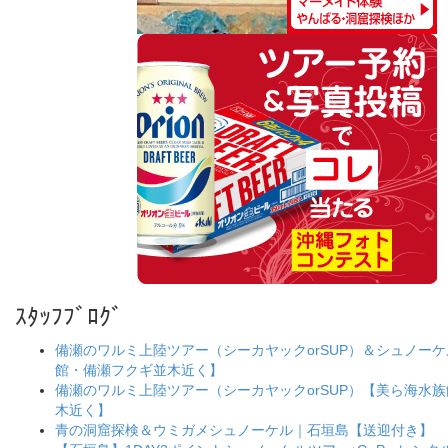
ｽﾀｯﾌﾌﾞﾛｸﾞ
備瀬のワルミ上陸ツアー（シーカヤックorSUP）＆シュノー
館・備瀬フクギ並木近く】
備瀬のワルミ上陸ツアー（シーカヤックorSUP）【美ら海水
木近く】
青の洞窟探検＆ウミガメシュノーケル｜石垣島【送迎付き】