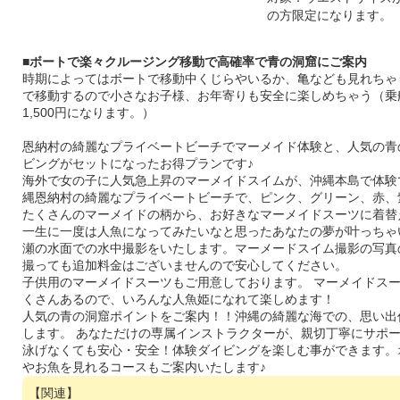
の方限定になります。
■ボートで楽々クルージング移動で高確率で青の洞窟にご案内
時期によってはボートで移動中くじらやいるか、亀なども見れちゃ
で移動するので小さなお子様、お年寄りも安全に楽しめちゃう（乗
1,500円になります。）
恩納村の綺麗なプライベートビーチでマーメイド体験と、人気の青
ビングがセットになったお得プランです♪
海外で女の子に人気急上昇のマーメイドスイムが、沖縄本島で体験で
縄恩納村の綺麗なプライベートビーチで、ピンク、グリーン、赤、
たくさんのマーメイドの柄から、お好きなマーメイドスーツに着替
一生に一度は人魚になってみたいなと思ったあなたの夢が叶っちゃい
瀬の水面での水中撮影をいたします。マーメードスイム撮影の写真
撮っても追加料金はございませんので安心してください。
子供用のマーメイドスーツもご用意しております。 マーメイドス
くさんあるので、いろんな人魚姫になれて楽しめます！
人気の青の洞窟ポイントをご案内！！沖縄の綺麗な海での、思い出
します。 あなただけの専属インストラクターが、親切丁寧にサポ
泳げなくても安心・安全！体験ダイビングを楽しむ事ができます。
やお魚を見れるコースもご案内いたします♪