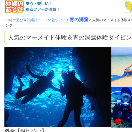
青の洞窟
沖縄の遊び★沖縄口コミ！体験ツアー
>
> 人気のマーメイド体験
ング
人気のマーメイド体験＆青の洞窟体験ダイビン
料金【現地払い】