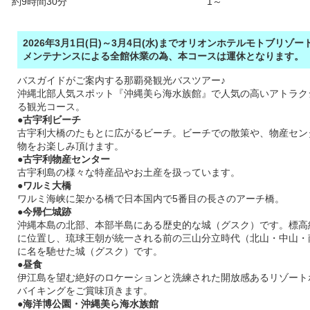
約9時間30分
1～
2026年3月1日(日)～3月4日(水)までオリオンホテルモトブリゾ
メンテナンスによる全館休業の為、本コースは運休となります。
バスガイドがご案内する那覇発観光バスツアー♪
沖縄北部人気スポット『沖縄美ら海水族館』で人気の高いアトラク
る観光コース。
●古宇利ビーチ
古宇利大橋のたもとに広がるビーチ。ビーチでの散策や、物産セン
物をお楽しみ頂けます。
●古宇利物産センター
古宇利島の様々な特産品やお土産を扱っています。
●ワルミ大橋
ワルミ海峡に架かる橋で日本国内で5番目の長さのアーチ橋。
●今帰仁城跡
沖縄本島の北部、本部半島にある歴史的な城（グスク）です。標高約
に位置し、琉球王朝が統一される前の三山分立時代（北山・中山・
に名を馳せた城（グスク）です。
●昼食
伊江島を望む絶好のロケーションと洗練された開放感あるリゾート
バイキングをご賞味頂きます。
●海洋博公園・沖縄美ら海水族館