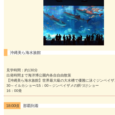
沖縄美ら海水族館
見学時間：約130分
出発時間まで海洋博公園内各自自由散策
【沖縄美ら海水族館】世界最大級の大水槽で優雅に泳ぐジンベイザ
30～イルカショー/15：00～ジンベイザメの餌づけショー
16：00発
18:00頃
那覇到着