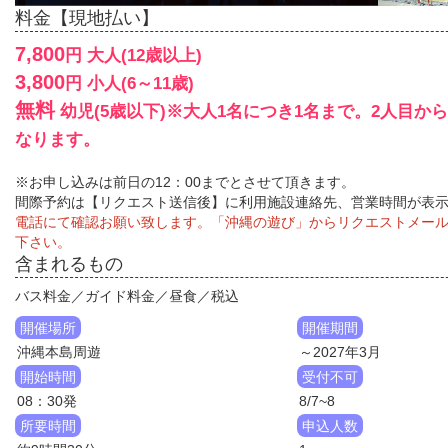
料金【現地払い】
7,800
円 大人(12歳以上)
3,800
円 小人(6～11歳)
無料
幼児(5歳以下)※大人1名につき1名まで。2人目か
なります。
※お申し込みは前日の12：00までとさせて頂きます。
間際予約は【リクエスト送信後】に利用施設連絡先、営業時間が表
電話にて確認お願い致します。「沖縄の遊び」からリクエストメー
下さい。
含まれるもの
バス料金／ガイド料金／昼食／税込
開催場所
開催期間
沖縄本島周遊
～2027年3月
開始時間
受付不可
08：30発
8/7~8
所要時間
申込人数