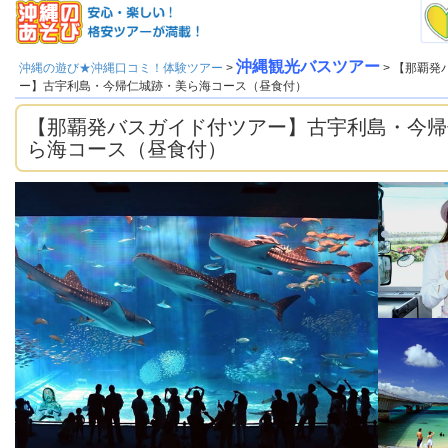
沖縄観光バスツアー
沖縄の遊び★沖縄口コミ！体験ツアー
>
> 【那覇発
ー】古宇利島・今帰仁城跡・美ら海コース（昼食付）
【那覇発バスガイド付ツアー】古宇利島・今帰
ら海コース（昼食付）