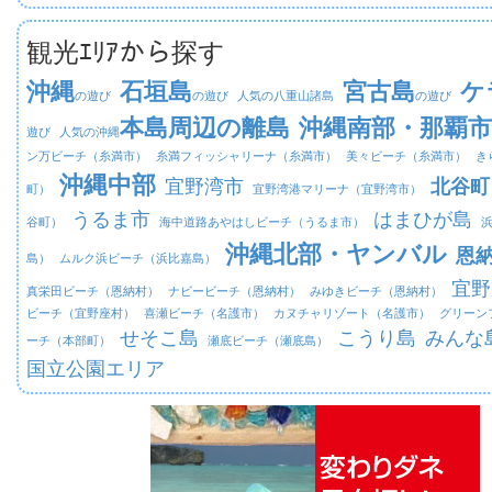
観光ｴﾘｱから探す
沖縄
石垣島
宮古島
ケ
の遊び
の遊び
人気の八重山諸島
の遊び
本島周辺の離島
沖縄南部・那覇市
遊び
人気の沖縄
ン万ビーチ（糸満市）
糸満フィッシャリーナ（糸満市）
美々ビーチ（糸満市）
き
沖縄中部
宜野湾市
北谷町
町）
宜野湾港マリーナ（宜野湾市）
うるま市
はまひが島
谷町）
海中道路あやはしビーチ（うるま市）
沖縄北部・ヤンバル
恩
島）
ムルク浜ビーチ（浜比嘉島）
宜野
真栄田ビーチ（恩納村）
ナビービーチ（恩納村）
みゆきビーチ（恩納村）
ビーチ（宜野座村）
喜瀬ビーチ（名護市）
カヌチャリゾート（名護市）
グリーン
せそこ島
こうり島
みんな
ーチ（本部町）
瀬底ビーチ（瀬底島）
国立公園エリア