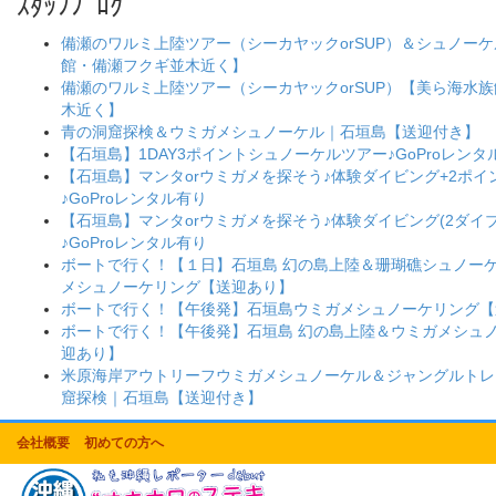
ｽﾀｯﾌﾌﾞﾛｸﾞ
備瀬のワルミ上陸ツアー（シーカヤックorSUP）＆シュノー
館・備瀬フクギ並木近く】
備瀬のワルミ上陸ツアー（シーカヤックorSUP）【美ら海水
木近く】
青の洞窟探検＆ウミガメシュノーケル｜石垣島【送迎付き】
【石垣島】1DAY3ポイントシュノーケルツアー♪GoProレンタ
【石垣島】マンタorウミガメを探そう♪体験ダイビング+2ポ
♪GoProレンタル有り
【石垣島】マンタorウミガメを探そう♪体験ダイビング(2ダイブ
♪GoProレンタル有り
ボートで行く！【１日】石垣島 幻の島上陸＆珊瑚礁シュノー
メシュノーケリング【送迎あり】
ボートで行く！【午後発】石垣島ウミガメシュノーケリング【
ボートで行く！【午後発】石垣島 幻の島上陸＆ウミガメシュ
迎あり】
米原海岸アウトリーフウミガメシュノーケル＆ジャングルトレ
窟探検｜石垣島【送迎付き】
会社概要
初めての方へ