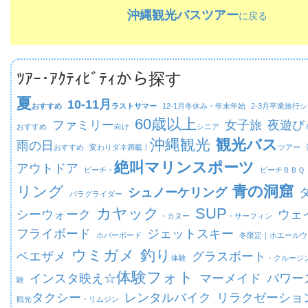
沖縄観光バスツアー
に戻る
ﾂｱｰ･ｱｸﾃｨﾋﾞﾃｨから探す
夏
10-11月
おすすめ
ラストサマー
12-1月
冬休み・年末年始
2-3月
卒業旅行シ
60歳以上
ファミリー
女子旅
夜遊び
おすすめ
向け
シニア
沖縄観光
観光バス
雨の日
おすすめ
変わりダネ満載！
ツアー
絶叫マリンスポーツ
アウトドア
ビーチ・
ビーチ
ＢＢＱ
リング
青の洞窟
シュノーケリング
パラグライダー
カヤック
SUP
シーウォーク
ウェ
・カヌー
・サーフィン
フライボード
ジェットスキー
ホバーボード
冬限定｜
ホエールウ
ウミガメ
釣り
ベエザメ
グラスボート
体験
・クルージ
体験フォト
インスタ映え☆
マーメイド
パワー
験
タクシー
レンタルバイク
リラクゼーショ
観光
・リムジン