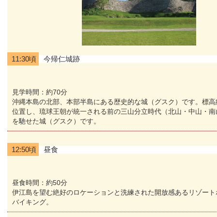
11:30頃
今帰仁城跡
見学時間：約70分
沖縄本島の北部、本部半島にある歴史的な城（グスク）です。標高約
位置し、琉球王朝が統一される前の三山分立時代（北山・中山・南
を馳せた城（グスク）です。
12:50頃
昼食
昼食時間：約50分
伊江島を望む絶好のロケーションと洗練された開放感あるリゾート
バイキング。