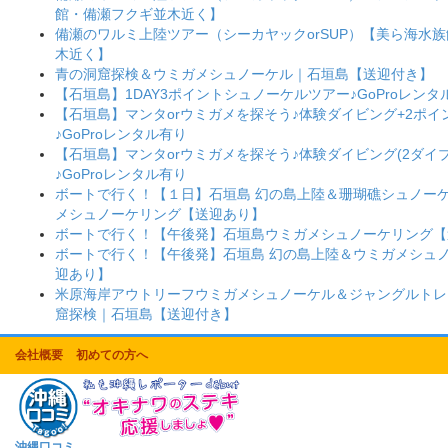
館・備瀬フクギ並木近く】
備瀬のワルミ上陸ツアー（シーカヤックorSUP）【美ら海水
木近く】
青の洞窟探検＆ウミガメシュノーケル｜石垣島【送迎付き】
【石垣島】1DAY3ポイントシュノーケルツアー♪GoProレンタ
【石垣島】マンタorウミガメを探そう♪体験ダイビング+2ポ
♪GoProレンタル有り
【石垣島】マンタorウミガメを探そう♪体験ダイビング(2ダイブ
♪GoProレンタル有り
ボートで行く！【１日】石垣島 幻の島上陸＆珊瑚礁シュノー
メシュノーケリング【送迎あり】
ボートで行く！【午後発】石垣島ウミガメシュノーケリング【
ボートで行く！【午後発】石垣島 幻の島上陸＆ウミガメシュ
迎あり】
米原海岸アウトリーフウミガメシュノーケル＆ジャングルトレ
窟探検｜石垣島【送迎付き】
会社概要
初めての方へ
沖縄口コミ