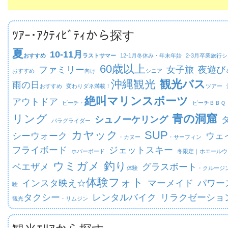
ﾂｱｰ･ｱｸﾃｨﾋﾞﾃｨから探す
夏
10-11月
おすすめ
ラストサマー
12-1月
冬休み・年末年始
2-3月
卒業旅行シ
60歳以上
ファミリー
女子旅
夜遊び
おすすめ
向け
シニア
沖縄観光
観光バス
雨の日
おすすめ
変わりダネ満載！
ツアー
絶叫マリンスポーツ
アウトドア
ビーチ・
ビーチ
ＢＢＱ
リング
青の洞窟
シュノーケリング
パラグライダー
カヤック
SUP
シーウォーク
ウェ
・カヌー
・サーフィン
フライボード
ジェットスキー
ホバーボード
冬限定｜
ホエールウ
ウミガメ
釣り
ベエザメ
グラスボート
体験
・クルージ
体験フォト
インスタ映え☆
マーメイド
パワー
験
タクシー
レンタルバイク
リラクゼーショ
観光
・リムジン