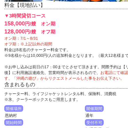
料金【現地払い】
▼3時間貸切コース
158,000
円/艘 オン期
128,000
円/艘 オフ期
オン期：7/1～8/31
オフ期：※上記以外の期間
料金は8名迄のチャーター料金です。
※9名様からは10,000円/人の追加料金となります。（最大12名様ま
※お申し込みは前日の17：00までとさせて頂きます。間際予約は【
後】に利用施設連絡先、営業時間が表示されるので、
お電話にて確
す。「沖縄の遊び」からリクエストメールした事をお伝え下さい。
含まれるもの
チャーター料、ライフジャケットレンタル料、保険料、消費税
※氷、クーラーボックスもご用意します。
開催場所
開催期間
恩納村
通年
開始時間
受付不可