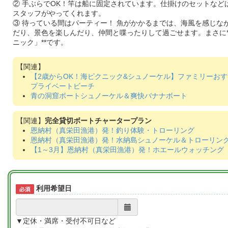
② 手ぶらでOK！竿は船に固定されています。仕掛けのセットなど
スタッフがやってくれます。
③ 待っている間はパーティー！ 魚がかかるまでは、海風を感じな
だり、景色を楽しんだり、仲間と喋ったりして過ごせます。まさに*
ニック」**です。
【2歳からOK！海ピクニック&シュノーケル】ファミリーお
プライベートビーチ
青の洞窟ボートシュノーケル＆爽快バナナボート
完全貸切ボートチャータープラン
恩納村（真栄田漁港）発！釣り体験・トローリング
恩納村（真栄田漁港）発！水納島シュノーケル＆トローリン
【1～3月】恩納村（真栄田漁港）発！ホエールウォッチング
利用希望日
▼定休・満席・受付不可日など