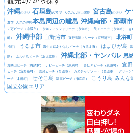
観光ｴﾘｱから探す
沖縄
石垣島
宮古島
ケ
の遊び
の遊び
人気の八重山諸島
の遊び
本島周辺の離島
沖縄南部・那覇市
遊び
人気の沖縄
ン万ビーチ（糸満市）
糸満フィッシャリーナ（糸満市）
美々ビーチ（糸満市）
き
沖縄中部
宜野湾市
北谷町
町）
宜野湾港マリーナ（宜野湾市）
うるま市
はまひが島
谷町）
海中道路あやはしビーチ（うるま市）
沖縄北部・ヤンバル
恩
島）
ムルク浜ビーチ（浜比嘉島）
宜野
真栄田ビーチ（恩納村）
ナビービーチ（恩納村）
みゆきビーチ（恩納村）
ビーチ（宜野座村）
喜瀬ビーチ（名護市）
カヌチャリゾート（名護市）
グリーン
せそこ島
こうり島
みんな
ーチ（本部町）
瀬底ビーチ（瀬底島）
国立公園エリア