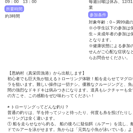
09：00 13：00
毎週日曜は休み、12/31
業
所要時間
参加条件
約3時間
対象年齢：0～満99歳
※小学生以下の参加は
生～未成年者の参加は
となります。
※健康状態による参加
せんがご心配な症状な
らお問合せください。
【恩納村（真栄田漁港）から出航します】
初心者でも巨大魚が狙えるトローリング体験！船を走らせてマグロ
ラを狙います。難しい操作は一切ナシ。優雅なクルージングと、魚
間の強烈なドキドキは病みつきになります。道具もレクチャーも全
の方こそ、この感動をぜひ味わってください！
◉ トローリングってどんな釣り？
普通の釣りは、竿を持ってジッと待ったり、何度も糸を投げたりし
ーリングは全く違います。
① 船を走らせながら釣る。 船の後ろに疑似餌（ルアー）を流し、
ドでルアーを泳がせます。魚からは「元気な小魚が泳いでいる」よ