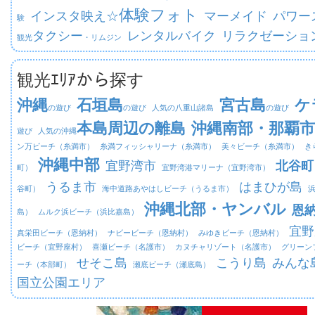
体験フォト
インスタ映え☆
マーメイド
パワー
験
タクシー
レンタルバイク
リラクゼーショ
観光
・リムジン
観光ｴﾘｱから探す
沖縄
石垣島
宮古島
ケ
の遊び
の遊び
人気の八重山諸島
の遊び
本島周辺の離島
沖縄南部・那覇市
遊び
人気の沖縄
ン万ビーチ（糸満市）
糸満フィッシャリーナ（糸満市）
美々ビーチ（糸満市）
き
沖縄中部
宜野湾市
北谷町
町）
宜野湾港マリーナ（宜野湾市）
うるま市
はまひが島
谷町）
海中道路あやはしビーチ（うるま市）
沖縄北部・ヤンバル
恩
島）
ムルク浜ビーチ（浜比嘉島）
宜野
真栄田ビーチ（恩納村）
ナビービーチ（恩納村）
みゆきビーチ（恩納村）
ビーチ（宜野座村）
喜瀬ビーチ（名護市）
カヌチャリゾート（名護市）
グリーン
せそこ島
こうり島
みんな
ーチ（本部町）
瀬底ビーチ（瀬底島）
国立公園エリア