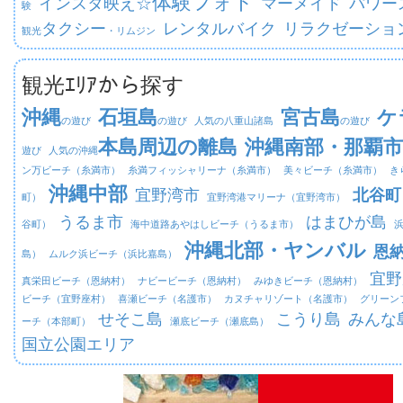
体験フォト
インスタ映え☆
マーメイド
パワー
験
タクシー
レンタルバイク
リラクゼーショ
観光
・リムジン
観光ｴﾘｱから探す
沖縄
石垣島
宮古島
ケ
の遊び
の遊び
人気の八重山諸島
の遊び
本島周辺の離島
沖縄南部・那覇市
遊び
人気の沖縄
ン万ビーチ（糸満市）
糸満フィッシャリーナ（糸満市）
美々ビーチ（糸満市）
き
沖縄中部
宜野湾市
北谷町
町）
宜野湾港マリーナ（宜野湾市）
うるま市
はまひが島
谷町）
海中道路あやはしビーチ（うるま市）
沖縄北部・ヤンバル
恩
島）
ムルク浜ビーチ（浜比嘉島）
宜野
真栄田ビーチ（恩納村）
ナビービーチ（恩納村）
みゆきビーチ（恩納村）
ビーチ（宜野座村）
喜瀬ビーチ（名護市）
カヌチャリゾート（名護市）
グリーン
せそこ島
こうり島
みんな
ーチ（本部町）
瀬底ビーチ（瀬底島）
国立公園エリア