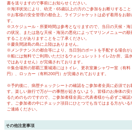
書を送りますので事前にお知らせください。
※海洋状況により、幼児・65歳以上の方のご参加をお断りすること
※お客様の安全管理の都合上、ライフジャケットは必ず着用をお願
す。
※スケジュール・所要時間は参考となりますので、当日の天候・海
の状況、または急な天候・海況の悪化によってマリンメニューの順
することがありますことをご了承ください。
※慶良間諸島の島に上陸はありません。
※メンテナンスの都合等により、当日別のボートを手配する場合が
※船には無料でご利用いただけるウォシュレットトイレ2か所、温
ではありません）が完備されております。
※集合場所の那覇三重城港にはトイレ、更衣室兼シャワー室（有料・
円）、ロッカー（有料200円）が完備されております。
※予約後に、病歴チェックシートの確認をご参加者全員に必須でお
す。楽しい旅行で万が一の事態が起きないよう、皆様のお身体の安
るためのものですので、ご参加者様全員に代表者様から必ずご確認
す。ご参加者の中にチェック項目にひとつでも当てはまる方がいる
ご連絡ください。
その他注意事項