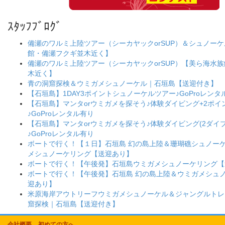
ｽﾀｯﾌﾌﾞﾛｸﾞ
備瀬のワルミ上陸ツアー（シーカヤックorSUP）＆シュノー
館・備瀬フクギ並木近く】
備瀬のワルミ上陸ツアー（シーカヤックorSUP）【美ら海水
木近く】
青の洞窟探検＆ウミガメシュノーケル｜石垣島【送迎付き】
【石垣島】1DAY3ポイントシュノーケルツアー♪GoProレンタ
【石垣島】マンタorウミガメを探そう♪体験ダイビング+2ポ
♪GoProレンタル有り
【石垣島】マンタorウミガメを探そう♪体験ダイビング(2ダイブ
♪GoProレンタル有り
ボートで行く！【１日】石垣島 幻の島上陸＆珊瑚礁シュノー
メシュノーケリング【送迎あり】
ボートで行く！【午後発】石垣島ウミガメシュノーケリング【
ボートで行く！【午後発】石垣島 幻の島上陸＆ウミガメシュ
迎あり】
米原海岸アウトリーフウミガメシュノーケル＆ジャングルトレ
窟探検｜石垣島【送迎付き】
会社概要
初めての方へ