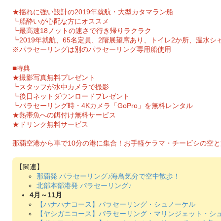
★揺れに強い設計の2019年就航・大型カタマラン船
┗船酔いが心配な方にオススメ
┗最高速18ノットの速さで行き帰りラクラク
┗2019年就航、65名定員、2階展望席あり、トイレ2か所、温水シ
※パラセーリングは別のパラセーリング専用船使用
■特典
★撮影写真無料プレゼント
┗スタッフが水中カメラで撮影
┗後日ネットダウンロードプレゼント
┗パラセーリング時・4Kカメラ「GoPro」を無料レンタル
★熱帯魚への餌付け無料サービス
★ドリンク無料サービス
那覇空港から車で10分の港に集合！お手軽ケラマ・チービシの空と
那覇発 パラセーリング♪海鳥気分で空中散歩！
北部本部港発 パラセーリング♪
4月～11月
【ハナハナコース】パラセーリング・シュノーケル
【ヤシガニコース】パラセーリング・マリンジェット・シ