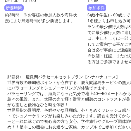
09：00 13：00
1～65
所要時間
参加条件
約3時間 ※お客様の参加人数や海洋状
6歳(小学生)～69歳まで
況により帰港時間が多少前後します。
1名様よりお申し込み
ランの最少催行人数は
でに最少催行人数に達
は、中止もしくは一部
してご案内する事がご
合は必ず事前にご連絡
※飲酒・妊娠、または
る方はご参加できませ
那覇発♪ 慶良間パラセールセットプラン【ハナハナコース】
世界有数の珊瑚礁ポイントが点在する、慶良間諸島チービシの無人
にパラセーリングとシュノーケリングが体験できます。
パラセーリングでは、海鳥になった気分で地上40〜50メートルか
島々の風景。また、太陽の光で輝く群青と紺碧のコントラストが美
がら癒しと優雅なひと時を体験！
世界屈指の透明度、色鮮やかな珊瑚礁、心ときめくフレッシュ感た
トでシュノーケリングがお楽しみいただけます。講習を受けてから
ーと一緒に泳ぐので初心者の方も安心。学生旅行やグループ団体旅
め！！是非この機会にお友達やご家族、カップルでご参加ください