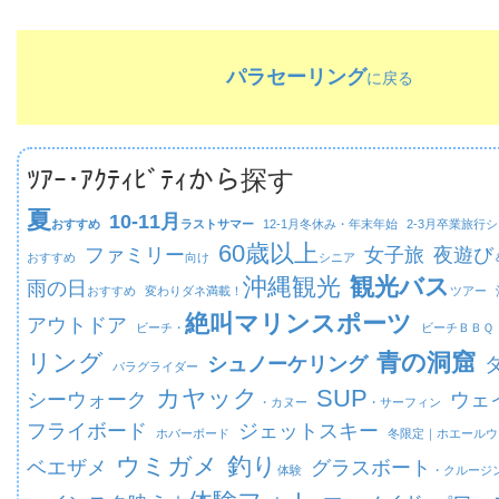
パラセーリング
に戻る
ﾂｱｰ･ｱｸﾃｨﾋﾞﾃｨから探す
夏
10-11月
おすすめ
ラストサマー
12-1月
冬休み・年末年始
2-3月
卒業旅行シ
60歳以上
ファミリー
女子旅
夜遊び
おすすめ
向け
シニア
沖縄観光
観光バス
雨の日
おすすめ
変わりダネ満載！
ツアー
絶叫マリンスポーツ
アウトドア
ビーチ・
ビーチ
ＢＢＱ
リング
青の洞窟
シュノーケリング
パラグライダー
カヤック
SUP
シーウォーク
ウェ
・カヌー
・サーフィン
フライボード
ジェットスキー
ホバーボード
冬限定｜
ホエールウ
ウミガメ
釣り
ベエザメ
グラスボート
体験
・クルージ