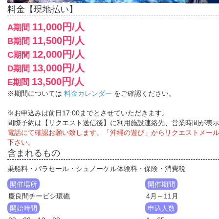
料金【現地払い】
11,000円/人
A期間
11,500円/人
B期間
12,000円/人
C期間
13,000円/人
D期間
13,500円/人
E期間
※期間については
料金カレンダー
をご確認ください。
※お申込みは前日17:00までとさせていただきます。
間際予約は【リクエスト送信後】に利用施設連絡先、営業時間が表
電話にて確認お願い致します。「沖縄の遊び」からリクエストメー
下さい。
含まれるもの
乗船料・パラセール・シュノーケル体験料・保険・消費税
開催場所
開催期間
慶良間チービシ環礁
4月～11月
開始時間
申込人数