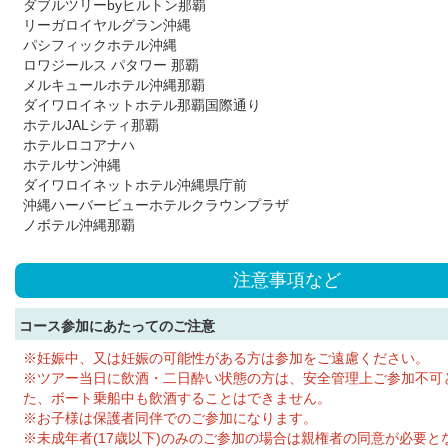
ダブルツリーbyヒルトン那覇
リーガロイヤルグラン沖縄
パシフィックホテル沖縄
ロワジールス パタワー 那覇
メルキュールホテル沖縄那覇
ダイワロイネットホテル那覇国際通り
ホテルJALシティ那覇
ホテルロコアナハ
ホテルサン沖縄
ダイワロイネットホテル沖縄県庁前
沖縄ハーバービューホテルクラウンプラザ
ノボテル沖縄那覇
注意事項など
コース参加にあたってのご注意
※妊娠中、又は妊娠の可能性がある方は参加をご遠慮ください。
※ツアー当日に飲酒・二日酔い状態の方は、安全管理上ご参加不可
た、ボート乗船中も飲酒することはできません。
※お子様は保護者同伴でのご参加になります。
※未成年者(17歳以下)のみのご参加の場合は親権者の同意が必要と