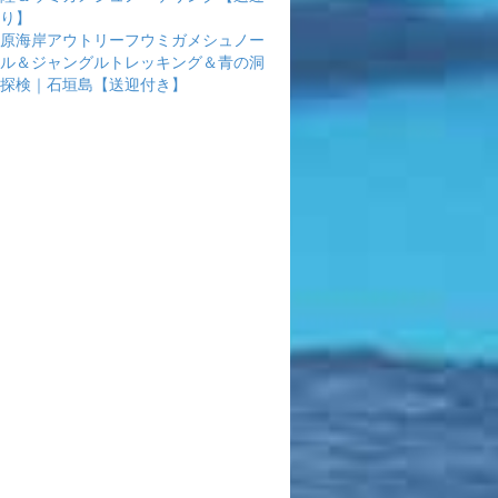
り】
原海岸アウトリーフウミガメシュノー
ル＆ジャングルトレッキング＆青の洞
探検｜石垣島【送迎付き】