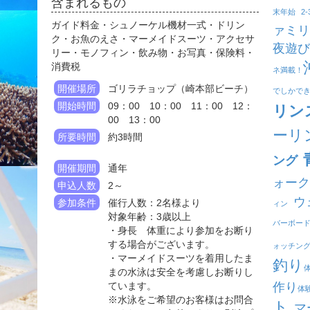
含まれるもの
末年始
2
ガイド料金・シュノーケル機材一式・ドリン
ァミリ
ク・お魚のえさ・マーメイドスーツ・アクセサ
夜遊び
リー・モノフィン・飲み物・お写真・保険料・
消費税
ネ満載！
開催場所
ゴリラチョップ（崎本部ビーチ）
でしかで
開始時間
09：00 10：00 11：00 12：
リン
00 13：00
ーリ
所要時間
約3時間
ング
開催期間
通年
ォーク
申込人数
2～
ウ
参加条件
催行人数：2名様より
ィン
対象年齢：3歳以上
バーボー
・身長 体重により参加をお断り
する場合がございます。
ォッチン
・マーメイドスーツを着用したま
釣り
まの水泳は安全を考慮しお断りし
ています。
作り
体
※水泳をご希望のお客様はお問合
ト
マ