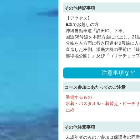
その他特記事項
【アクセス】
■車でお越しの方
沖縄自動車道「許田IC」下車。
国道58号線を本部方面に北上し、21
分岐を左方面に行き国道449号線に入る
直進した左側。瀬底大橋の手前に『崎
部緑地公園）』及び『ゴリラチョップ
注意事項など
コース参加にあたってのご注意
準備するもの
水着・バスタオル・着替え・ビーチサ
止め
その他注意事項
未成年者のみのご参加は保護者の同意