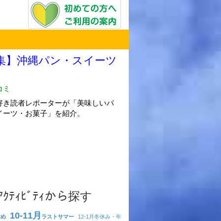
･ｱｸﾃｨﾋﾞﾃｨから探す
10-11月
すめ
ラストサマー
12-1月
冬休み・年