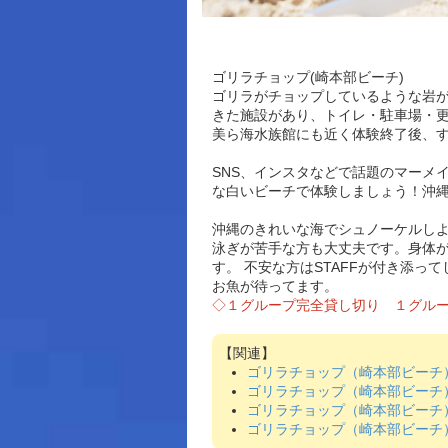
ゴリラチョップ(崎本部ビーチ)
​ゴリラがチョップしているような岩が
きた施設があり、トイレ・駐車場・
美ら海水族館にも近く​体験終了後、
SNS、インスタなどで話題のマーメ
な白いビーチで体験しましょう！沖
沖縄のきれいな海でシュノーケルし
泳ぎが苦手な方も大丈夫です。身体
す。 不安な方はSTAFFが付き添っ
お魚が待ってます。
◇１グループ完全貸し切り １グル
ゴリラチョップ（崎本部ビーチ
ゴリラチョップ（崎本部ビーチ
ゴリラチョップ（崎本部ビーチ
ゴリラチョップ（崎本部ビーチ