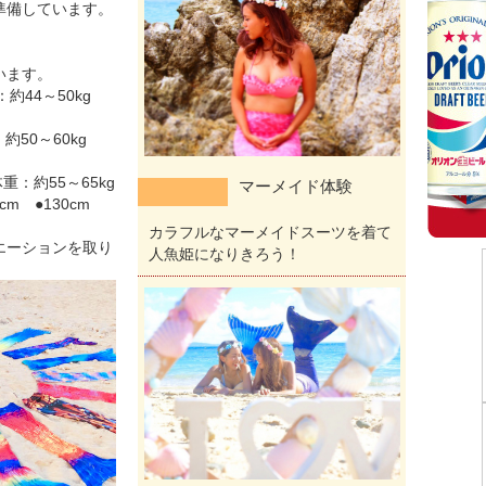
準備しています。
います。
：約44～50kg
：約50～60kg
重：約55～65kg
マーメイド体験
0cm ●130cm
カラフルなマーメイドスーツを着て
エーションを取り
人魚姫になりきろう！