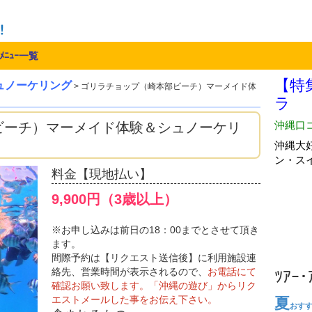
ﾒﾆｭｰ一覧
ュノーケリング
> ゴリラチョップ（崎本部ビーチ）マーメイド体
ビーチ）マーメイド体験＆シュノーケリ
料金【現地払い】
9,900円（3歳以上）
※お申し込みは前日の18：00までとさせて頂き
ます。
間際予約は【リクエスト送信後】に利用施設連
絡先、営業時間が表示されるので、
お電話にて
ﾂｱｰ
確認お願い致します。「沖縄の遊び」からリク
エストメールした事をお伝え下さい。
夏
おす