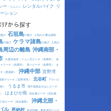
シー
レンタルバイク
リ
・リムジン
ーション
ｴﾘｱから探す
石垣島
の遊び
の遊び
人気の八重山諸島
島
ケラマ諸島
の遊び
の遊び
人気の
島周辺の離島
沖縄南部・
市
大度浜海岸・ジョン万ビーチ（糸満市）
糸
シャリーナ（糸満市）
美々ビーチ（糸満市）
き
沖縄中部
宜野湾
ーチ（西原町）
北谷町
湾港マリーナ（宜野湾市）
アラハビ
うるま市
谷町）
海中道路あやはしビーチ
はまひが島
市）
浜比嘉ビーチ（浜比嘉
沖縄北部・
ク浜ビーチ（浜比嘉島）
バル
恩納村
真栄田岬・裏真栄田ビーチ