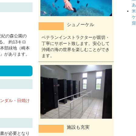
あ
米
ケ
窟
シュノーケル
世紀の森公園の
ベテランインストラクターが親切・
。 約13キロ
丁寧にサポート致します。安心して
本部緑地（崎本
沖縄の海の世界を楽しむことができ
』があります。
ます。
ンダル・日焼け
施設も充実
書が必要となり