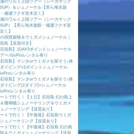
瀬のワルミ上陸ツアー（シーカヤック
rSUP）＆シュノーケル【美ら海水族
・備瀬フクギ並木近く】
瀬のワルミ上陸ツアー（シーカヤック
rSUP）【美ら海水族館・備瀬フクギ並
近く】
の洞窟探検＆ウミガメシュノーケル｜
垣島【送迎付き】
石垣島】1DAY3ポイントシュノーケル
アー♪GoProレンタル有り
石垣島】マンタorウミガメを探そう♪体
ダイビング+2ポイントシュノーケル
GoProレンタル有り
石垣島】マンタorウミガメを探そう♪体
ダイビング(2ダイブ)+シュノーケル
GoProレンタル有り
ートで行く！【１日】石垣島 幻の島上
＆珊瑚礁シュノーケリング＆ウミガメ
ュノーケリング【送迎あり】
ートで行く！【午後発】石垣島ウミガ
シュノーケリング【送迎あり】
ートで行く！【午後発】石垣島 幻の島
陸＆ウミガメシュノーケリング【送迎