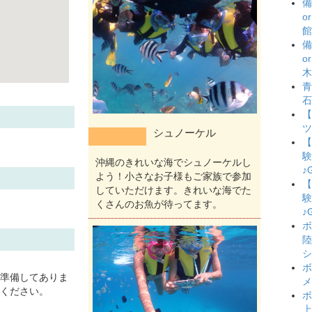
備
o
館
備
o
木
青
石
【
ツ
シュノーケル
【
験
沖縄のきれいな海でシュノーケルし
♪
よう！小さなお子様もご家族で参加
【
していただけます。きれいな海でた
験
くさんのお魚が待ってます。
♪
ボ
陸
シ
ボ
準備してありま
メ
ください。
ボ
上