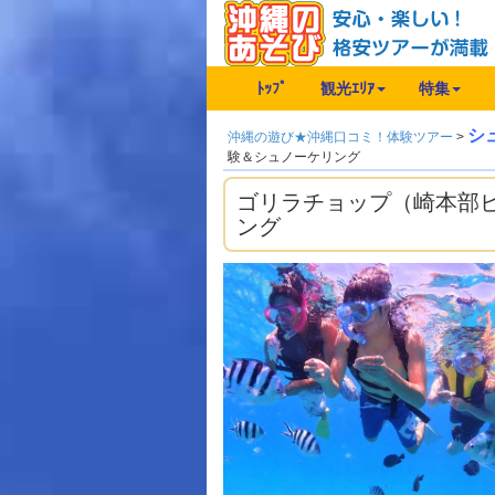
ﾄｯﾌﾟ
観光ｴﾘｱ
特集
シ
沖縄の遊び★沖縄口コミ！体験ツアー
>
験＆シュノーケリング
ゴリラチョップ（崎本部
ング