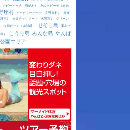
）
ナビービーチ（恩納村）
みゆきビーチ（恩納
野座村
ヒーピィービーチ（宜野座村）
喜瀬
名護市）
カヌチャリゾート（名護市）
グリーン
せそこ島
ュ・塩川ビーチ（本部町）
瀬底ビ
こうり島
みんな島
やんば
底島）
公園エリア