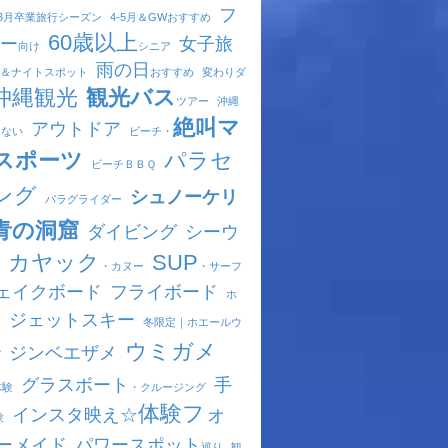
フ
-3月
卒業旅行シーズン
4-5月
＆GWおすすめ
60歳以上
ー
女子旅
向け
シニア
雨の日
＆ナイトスポット
おすすめ
変わりダ
沖縄観光
観光バス
ツアー
沖縄
絶叫マ
アウトドア
きない
ビーチ・
スポーツ
パラセ
ビーチ
ＢＢＱ
ング
シュノーケリ
パラグライダー
青の洞窟
ダイビング
シーウ
カヤック
SUP
・カヌー
・サーフ
ェイクボード
フライボード
ホ
ジェットスキー
ド
冬限定｜
ホエールウ
ウミガメ
ジンベエザメ
グ
グラスボート
手
体験
・クルージング
体験フォ
インスタ映え☆
験
ーメイド
パワースポット
巡り
観