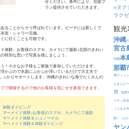
せください。条件により、別途プ
タク
ラン提供させていただきます。
光
ラクゼ
観光
あることからそう呼ばれています。 ​ビーチには新しくで
更衣室・シャワー完備。
沖縄
すぐに行くことも可能です。
宮古
イド体験。お客様のスマホ、カメラにて撮影♪北部のきれい
縄の特別な思いで写真を残しましょう。
本
沖縄
よう！小さなお子様もご家族で参加していただけます。
那覇
が浮かぶので水面にぷかぷか浮いているだけで大丈夫で
満フィッ
てしっかりサポートします。​沖縄のきれいな海でたくさんの
らきらビ
ープで開催するので他のお客様を気にせず参加できます。
市
宜野
ーチ（北
）体験ダイビング
（うるま
）マーメイド体験♪お客様のスマホ、カメラにて撮影
）マーメイド体験＆シュノーケル
島）
ムル
）マーメイド体験＆体験ダイビング
ヤン