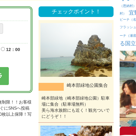
（恩納村
チェックポイント！
宜
村）
ビーチ（
フラッシ
ーチ（瀬
る国立
12：00
ラ
崎本部緑地公園集合
崎本部緑地（崎本部緑地公園）駐車
無制限！！お客様
場に集合（駐車場無料）
すぐにSNSへ投稿
美ら海水族館にも近く！観光ついで
100枚以上保障！写
にどうぞ！！