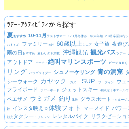
ﾂｱｰ･ｱｸﾃｨﾋﾞﾃｨから探す
夏
10-11月
おすすめ
ラストサマー
12-1月
冬休み・年末年始
2-3月
卒業旅行シ
60歳以上
ファミリー
女子旅
夜遊び
おすすめ
向け
シニア
沖縄観光
観光バス
雨の日
おすすめ
変わりダネ満載！
ツアー
絶叫マリンスポーツ
アウトドア
ビーチ・
ビーチ
ＢＢＱ
リング
青の洞窟
シュノーケリング
パラグライダー
カヤック
SUP
シーウォーク
ウェ
・カヌー
・サーフィン
フライボード
ジェットスキー
ホバーボード
冬限定｜
ホエールウ
ウミガメ
釣り
ベエザメ
グラスボート
体験
・クルージ
体験フォト
インスタ映え☆
マーメイド
パワー
験
タクシー
レンタルバイク
リラクゼーショ
観光
・リムジン