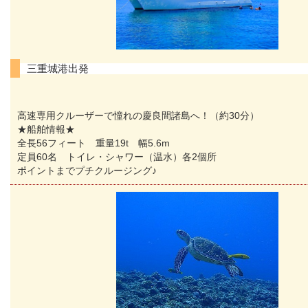
三重城港出発
高速専用クルーザーで憧れの慶良間諸島へ！（約30分）
★船舶情報★
全長56フィート 重量19t 幅5.6m
定員60名 トイレ・シャワー（温水）各2個所
ポイントまでプチクルージング♪