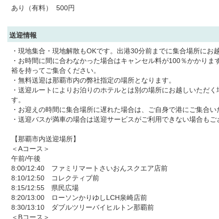
あり（有料） 500円
送迎情報
・現地集合・現地解散もOKです。出港30分前までに集合場所にお
・お時間に間に合わなかった場合はキャンセル料が100％かかりま
裕を持ってご集合ください。
・無料送迎は那覇市内の弊社指定の場所となります。
・送迎ルートによりお泊りのホテルとは別の場所にお越しいただく
す。
・お迎えの時間に集合場所に遅れた場合は、ご自身で港にご集合い
・送迎バスが満車の場合は送迎サービスがご利用できない場合もご
【那覇市内送迎場所】
＜Aコース＞
午前/午後
8:00/12:40 ファミリマートさいおんスクエア店前
8:10/12:50 コレクティブ前
8:15/12:55 県民広場
8:20/13:00 ローソンかりゆしLCH泉崎店前
8:30/13:10 ダブルツリーバイヒルトン那覇前
＜Bコース＞