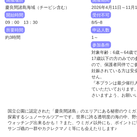
慶良間諸島海域（チービシ含む）
2026年4月11日～11月
開始時間
受付不可
09：00 13：30
8/5~8
所要時間
申込人数
約3時間
1～
参加条件
対象年齢：6歳～64歳
17歳以下の方のみでの
ので、保護者同伴でご
妊娠されている方は安
せん。
『本プランは最少催行
ていただいております
さいますよう、お願い
国立公園に認定された「慶良間諸島」のエリアにある秘密のウミガ
探索するシュノーケルツアーです。世界に誇る透明度の海の中、野
ウォッチング出来るかも！？また、ウミガメ以外にも、ポイントに
サンゴ礁の一群やカクレクマノミ等にも会えたりします♪