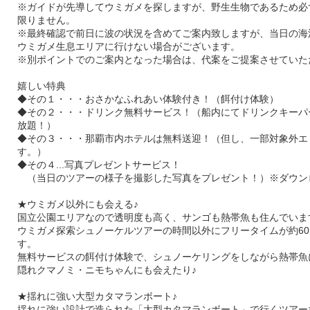
※ガイドが先導してウミガメを探しますが、野生生物であるため必
限りません。
※最終確認で前日に波の状況を含めてご案内致しますが、当日の海
ウミガメ生息エリアに行けない場合がございます。
※別ポイントでのご案内となった場合は、代案をご提案させていた
嬉しい特典
◆その１・・・おさかなふれあい体験付き！（餌付け体験）
◆その２・・・ドリンク無料サービス！（船内にてドリンクキーパ
放題！）
◆その３・・・那覇市内ホテルは無料送迎！（但し、一部対象外エ
す。）
◆その４...写真プレゼントサービス！
（当日のツアーの様子を撮影した写真をプレゼント！）※ダウン
★ウミガメ以外にも会える♪
国立公園エリアなので透明度も高く、サンゴも熱帯魚も住んでいま
ウミガメ探索シュノーケルツアーの時間以外にフリータイムが約60
す。
無料サービスの餌付け体験で、シュノーケリングをしながら熱帯魚
隠れクマノミ・ニモちゃんにも会えたり♪
★揺れに強い大型カタマランボート♪
揺れに強い設計で造られた「大型カタマランボート」で行くツアー