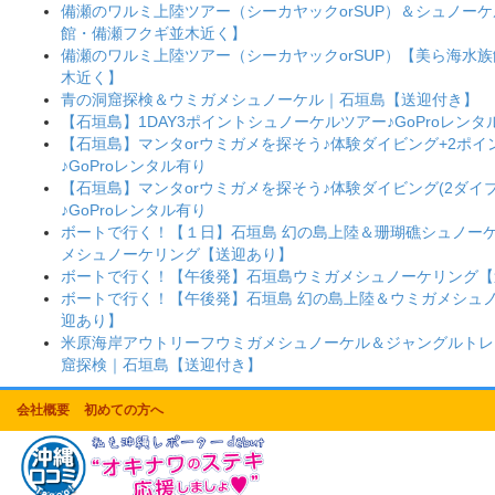
備瀬のワルミ上陸ツアー（シーカヤックorSUP）＆シュノー
館・備瀬フクギ並木近く】
備瀬のワルミ上陸ツアー（シーカヤックorSUP）【美ら海水
木近く】
青の洞窟探検＆ウミガメシュノーケル｜石垣島【送迎付き】
【石垣島】1DAY3ポイントシュノーケルツアー♪GoProレンタ
【石垣島】マンタorウミガメを探そう♪体験ダイビング+2ポ
♪GoProレンタル有り
【石垣島】マンタorウミガメを探そう♪体験ダイビング(2ダイブ
♪GoProレンタル有り
ボートで行く！【１日】石垣島 幻の島上陸＆珊瑚礁シュノー
メシュノーケリング【送迎あり】
ボートで行く！【午後発】石垣島ウミガメシュノーケリング【
ボートで行く！【午後発】石垣島 幻の島上陸＆ウミガメシュ
迎あり】
米原海岸アウトリーフウミガメシュノーケル＆ジャングルトレ
窟探検｜石垣島【送迎付き】
会社概要
初めての方へ