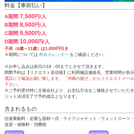
料金【事前払い】
7,500
A期間
円/人
8,500
B期間
円/人
9,500
C期間
円/人
10,000
D期間
円/人
子供（6歳～11歳）は1,000円引き
※期間については
料金カレンダー
をご確認ください。
※お申し込みは前日の18：00までとさせて頂きます。
間際予約は【リクエスト送信後】に利用施設連絡先、営業時間が表
電話にて確認お願い致します。「沖縄の遊び」からリクエストメー
下さい。
※ご予約受付時に主催会社より、お支払方法をご連絡させていただ
ジット決済完了で予約成立となります。
含まれるもの
往復乗船料・必要な器材一式・ライフジャケット・ウェットスーツ
送迎・保険料・消費税
開催場所
開催期間