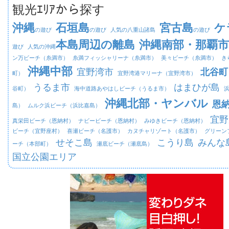
観光ｴﾘｱから探す
沖縄
石垣島
宮古島
ケ
の遊び
の遊び
人気の八重山諸島
の遊び
本島周辺の離島
沖縄南部・那覇市
遊び
人気の沖縄
ン万ビーチ（糸満市）
糸満フィッシャリーナ（糸満市）
美々ビーチ（糸満市）
き
沖縄中部
宜野湾市
北谷町
町）
宜野湾港マリーナ（宜野湾市）
うるま市
はまひが島
谷町）
海中道路あやはしビーチ（うるま市）
沖縄北部・ヤンバル
恩
島）
ムルク浜ビーチ（浜比嘉島）
宜野
真栄田ビーチ（恩納村）
ナビービーチ（恩納村）
みゆきビーチ（恩納村）
ビーチ（宜野座村）
喜瀬ビーチ（名護市）
カヌチャリゾート（名護市）
グリーン
せそこ島
こうり島
みんな
ーチ（本部町）
瀬底ビーチ（瀬底島）
国立公園エリア