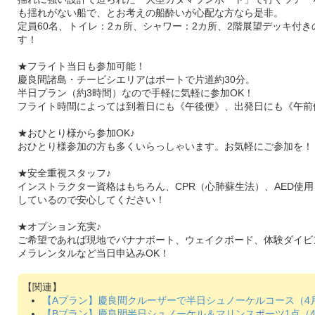
も揺れがない船で、とお考えの船酔いが心配な方なら是非。
定員60名、トイレ：2ヵ所、シャワー：2カ所、2階展望デッキ付き
す！
★フライト当日も参加可能！
慶良間諸島・チービシエリアはボートで片道約30分。
半日プラン（約3時間）なので手軽に気軽に参加OK！
フライト時間によっては到着日にも《午後便》、出発日にも《午前
★おひとり様から参加OK♪
おひとり様参加の方も多くいらっしゃいます。お気軽にご参加を！
★安全重視スタッフ♪
インストラクター資格はもちろん、CPR（心肺蘇生法）、AED使
しているので安心してください！
★オプション充実♪
ご希望であれば現地でバナナボート、ウェイクボード、体験ダイビン
メラレンタルなど当日申込みOK！
【Aプラン】慶良間クルーザーで半日シュノーケルコース（4月
【Bプラン】慶良間半日シュノーケル＆マリンスポーツ1点（4