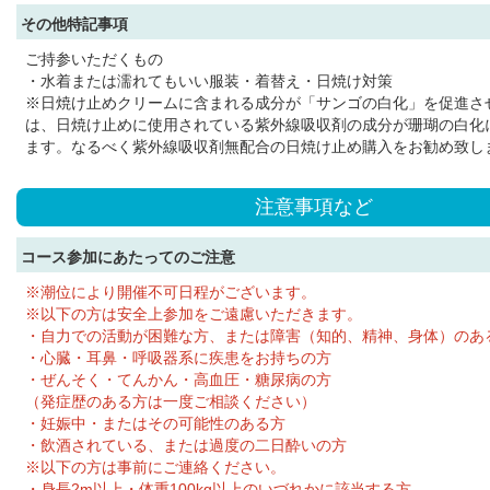
その他特記事項
ご持参いただくもの
・水着または濡れてもいい服装・着替え・日焼け対策
※日焼け止めクリームに含まれる成分が「サンゴの白化」を促進さ
は、日焼け止めに使用されている紫外線吸収剤の成分が珊瑚の白化
ます。なるべく紫外線吸収剤無配合の日焼け止め購入をお勧め致し
注意事項など
コース参加にあたってのご注意
※潮位により開催不可日程がございます。
※以下の方は安全上参加をご遠慮いただきます。
・自力での活動が困難な方、または障害（知的、精神、身体）のあ
・心臓・耳鼻・呼吸器系に疾患をお持ちの方
・ぜんそく・てんかん・高血圧・糖尿病の方
（発症歴のある方は一度ご相談ください）
・妊娠中・またはその可能性のある方
・飲酒されている、または過度の二日酔いの方
※以下の方は事前にご連絡ください。
・身長2m以上・体重100kg以上のいづれかに該当する方