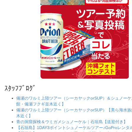
ｽﾀｯﾌﾌﾞﾛｸﾞ
備瀬のワルミ上陸ツアー（シーカヤックorSUP）＆シュノー
館・備瀬フクギ並木近く】
備瀬のワルミ上陸ツアー（シーカヤックorSUP）【美ら海水
木近く】
青の洞窟探検＆ウミガメシュノーケル｜石垣島【送迎付き】
【石垣島】1DAY3ポイントシュノーケルツアー♪GoProレンタ