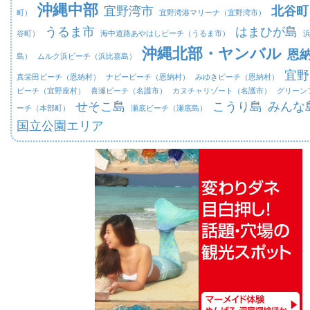
沖縄中部
宜野湾市
北谷町
町）
宜野湾港マリーナ（宜野湾市）
うるま市
はまひが島
谷町）
海中道路あやはしビーチ（うるま市）
沖縄北部・ヤンバル
恩
島）
ムルク浜ビーチ（浜比嘉島）
宜野
真栄田ビーチ（恩納村）
ナビービーチ（恩納村）
みゆきビーチ（恩納村）
ビーチ（宜野座村）
喜瀬ビーチ（名護市）
カヌチャリゾート（名護市）
グリーン
せそこ島
こうり島
みんな
ーチ（本部町）
瀬底ビーチ（瀬底島）
国立公園エリア