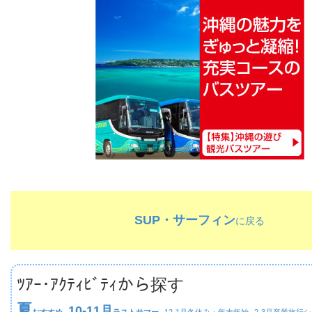
SUP・サーフィン
に戻る
ﾂｱｰ･ｱｸﾃｨﾋﾞﾃｨから探す
夏
10-11月