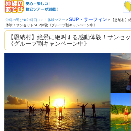
SUP・サーフィン
沖縄の遊び★沖縄口コミ！体験ツアー
>
> 【恩納村】
体験！サンセットSUP体験《グループ割キャンペーン中》
【恩納村】絶景に絶叫する感動体験！サンセッ
《グループ割キャンペーン中》