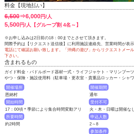
料金【現地払い】
6,500
⇒6,000
円/人
5,500
円/人【グループ割 4名～】
※お申し込みは2日前の18：00までとさせて頂きます。
間際予約は【リクエスト送信後】に利用施設連絡先、営業時間が表
電話にて確認お願い致します。「沖縄の遊び」からリクエストメー
下さい。
含まれるもの
ガイド料金・パドルボード器材一式・ライフジャケト・マリンブー
やつ・保険・施設使用料（駐車場・更衣室・貴重品ロッカー・シャ
開催場所
開催期間
恩納村
通年
開始時間
受付不可
17：00頃＊季節により集合時間変動アリ
火・木・日曜は開催な
所要時間
申込人数
約2時間
2～8
参加条件