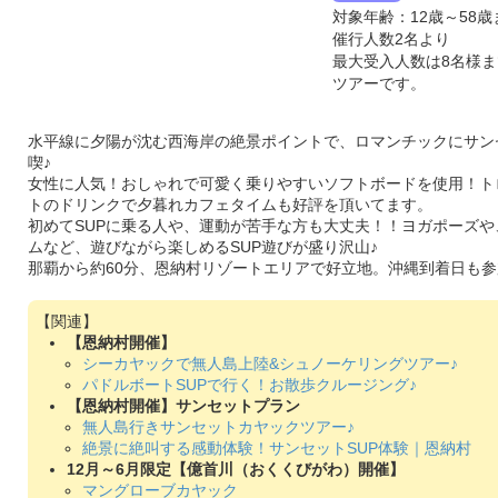
対象年齢：12歳～58
催行人数2名より
最大受入人数は8名様
ツアーです。
水平線に夕陽が沈む西海岸の絶景ポイントで、ロマンチックにサンセ
喫♪
女性に人気！おしゃれで可愛く乗りやすいソフトボードを使用！ト
トのドリンクで夕暮れカフェタイムも好評を頂いてます。
初めてSUPに乗る人や、運動が苦手な方も大丈夫！！ヨガポーズや
ムなど、遊びながら楽しめるSUP遊びが盛り沢山♪
那覇から約60分、恩納村リゾートエリアで好立地。沖縄到着日も参
【恩納村開催】
シーカヤックで無人島上陸&シュノーケリングツアー♪
パドルボートSUPで行く！お散歩クルージング♪
【恩納村開催】サンセットプラン
無人島行きサンセットカヤックツアー♪
絶景に絶叫する感動体験！サンセットSUP体験｜恩納村
12月～6月限定【億首川（おくくびがわ）開催】
マングローブカヤック