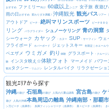
おすすめ
ラストサマー
12-1月
冬休み・年末年始
2-3月
卒業旅行シ
60歳以上
ファミリー
女子旅
夜遊び
おすすめ
向け
シニア
沖縄観光
観光バス
雨の日
おすすめ
変わりダネ満載！
ツアー
絶叫マリンスポーツ
アウトドア
ビーチ・
ビーチ
ＢＢＱ
リング
青の洞窟
シュノーケリング
パラグライダー
カヤック
SUP
シーウォーク
ウェ
・カヌー
・サーフィン
フライボード
ジェットスキー
ホバーボード
冬限定｜
ホエールウ
ウミガメ
釣り
ベエザメ
グラスボート
体験
・クルージ
体験フォト
インスタ映え☆
マーメイド
パワー
験
タクシー
レンタルバイク
リラクゼーショ
観光
・リムジン
観光ｴﾘｱから探す
沖縄
石垣島
宮古島
ケ
の遊び
の遊び
人気の八重山諸島
の遊び
本島周辺の離島
沖縄南部・那覇市
遊び
人気の沖縄
ン万ビーチ（糸満市）
糸満フィッシャリーナ（糸満市）
美々ビーチ（糸満市）
き