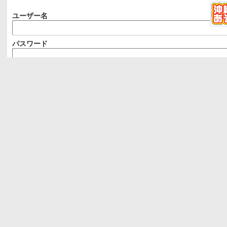
ユーザー名
パスワード
ログイン状態を保存する
menu
沖縄口コミ
沖縄
石垣島
宮古島
の遊び
の遊び
の遊び
那
本島周辺の離島
縄
読者レポート
グルメ
カフェ
イベント
うるま市
シュノーケリング
スイーツ
ディナー
パン
プレイスポット
ホ
パラセーリング