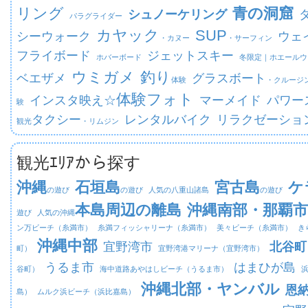
リング
青の洞窟
シュノーケリング
パラグライダー
カヤック
SUP
シーウォーク
ウェ
・カヌー
・サーフィン
フライボード
ジェットスキー
ホバーボード
冬限定｜
ホエールウ
ウミガメ
釣り
ベエザメ
グラスボート
体験
・クルージ
体験フォト
インスタ映え☆
マーメイド
パワー
験
タクシー
レンタルバイク
リラクゼーショ
観光
・リムジン
観光ｴﾘｱから探す
沖縄
石垣島
宮古島
ケ
の遊び
の遊び
人気の八重山諸島
の遊び
本島周辺の離島
沖縄南部・那覇市
遊び
人気の沖縄
ン万ビーチ（糸満市）
糸満フィッシャリーナ（糸満市）
美々ビーチ（糸満市）
き
沖縄中部
宜野湾市
北谷町
町）
宜野湾港マリーナ（宜野湾市）
うるま市
はまひが島
谷町）
海中道路あやはしビーチ（うるま市）
沖縄北部・ヤンバル
恩
島）
ムルク浜ビーチ（浜比嘉島）