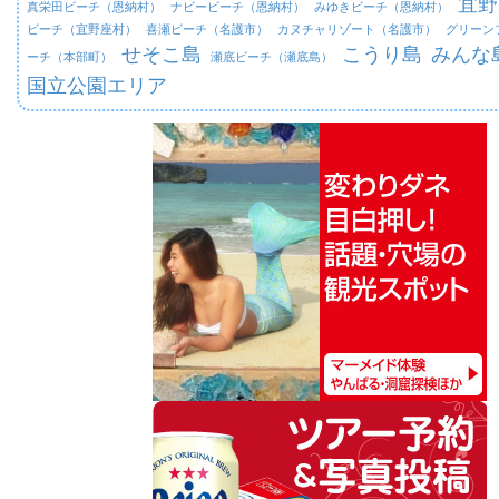
宜野
真栄田ビーチ（恩納村）
ナビービーチ（恩納村）
みゆきビーチ（恩納村）
ビーチ（宜野座村）
喜瀬ビーチ（名護市）
カヌチャリゾート（名護市）
グリーン
せそこ島
こうり島
みんな
ーチ（本部町）
瀬底ビーチ（瀬底島）
国立公園エリア