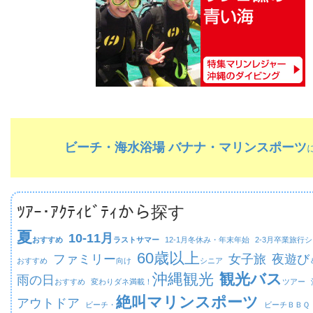
ビーチ・海水浴場 バナナ・マリンスポーツ
ﾂｱｰ･ｱｸﾃｨﾋﾞﾃｨから探す
夏
10-11月
おすすめ
ラストサマー
12-1月
冬休み・年末年始
2-3月
卒業旅行シ
60歳以上
ファミリー
女子旅
夜遊び
おすすめ
向け
シニア
沖縄観光
観光バス
雨の日
おすすめ
変わりダネ満載！
ツアー
絶叫マリンスポーツ
アウトドア
ビーチ・
ビーチ
ＢＢＱ