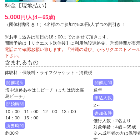
料金【現地払い】
5,000
円/人(4～65歳)
（団体様割引き！）4名様のご参加で500円/人ずつの割引き！
※お申し込みは前日の18：00までとさせて頂きます。
間際予約は【リクエスト送信後】に利用施設連絡先、営業時間が表
電話にて確認お願い致します。「沖縄の遊び」からリクエストメー
下さい。
含まれるもの
体験料・保険料・ライフジャケット・消費税
開催場所
開催期間
海中道路あやはしビーチ（または浜比嘉
通年
島ビーチ）
申込人数
開始時間
2～
10：00 11：00 12：00 13：00
参加条件
14：00 15：00
催行人数：2名より
所要時間
対象年齢：4歳～65歳
約30分
※未成年者の方は保護
す。