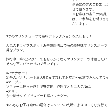
※妊婦の方のご参加は
せて頂きます。
※お客様の当日の体調
は、ご参加をお断りさ
ざいます。
3つのマリンチューブで絶叫アトラクションを楽しもう！
人気のドライブスポット海中道路周辺で海の醍醐味マリンスポーツ
得なプラン。
旅行中、時間がない！でもせっかくならマリンスポーツ体験したい
そんな声にぴったりのプランです。
●バナナボート
定番のバナナボート最大8名まで乗れてお友達や家族でみんなでワ
●マーブル
ソファーに座った感じで安定度、絶叫度ともに人気No.1
●スリラー
うつ伏せタイプでスピード感バッチグー。
★小さなお子様連れの場合はスタッフの判断によりゆっくり走行で