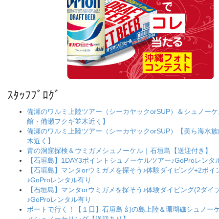
ｽﾀｯﾌﾌﾞﾛｸﾞ
備瀬のワルミ上陸ツアー（シーカヤックorSUP）＆シュノー
館・備瀬フクギ並木近く】
備瀬のワルミ上陸ツアー（シーカヤックorSUP）【美ら海水
木近く】
青の洞窟探検＆ウミガメシュノーケル｜石垣島【送迎付き】
【石垣島】1DAY3ポイントシュノーケルツアー♪GoProレンタ
【石垣島】マンタorウミガメを探そう♪体験ダイビング+2ポ
♪GoProレンタル有り
【石垣島】マンタorウミガメを探そう♪体験ダイビング(2ダイブ
♪GoProレンタル有り
ボートで行く！【１日】石垣島 幻の島上陸＆珊瑚礁シュノー
メシュノーケリング【送迎あり】