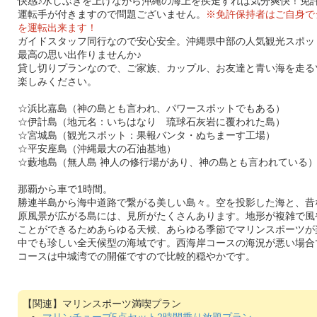
快感♪水しぶきを上げながら沖縄の海上を疾走すれば気分爽快！免
運転手が付きますので問題ございません。
※免許保持者はご自身で
を運転出来ます！
ガイドスタッフ同行なので安心安全。沖縄県中部の人気観光スポッ
最高の思い出作りませんか♪
貸し切りプランなので、ご家族、カップル、お友達と青い海を走る
楽しみください。
☆浜比嘉島（神の島とも言われ、パワースポットでもある）
☆伊計島（地元名：いちはなり 琉球石灰岩に覆われた島）
☆宮城島（観光スポット：果報バンタ・ぬちまーす工場）
☆平安座島（沖縄最大の石油基地）
☆藪地島（無人島 神人の修行場があり、神の島とも言われている
那覇から車で1時間。
勝連半島から海中道路で繋がる美しい島々。空を投影した海と、昔
原風景が広がる島には、見所がたくさんあります。地形が複雑で風
ことができるためあらゆる天候、あらゆる季節でマリンスポーツが
中でも珍しい全天候型の海域です。西海岸コースの海況が悪い場合
コースは中城湾での開催ですので比較的穏やかです。
マリンスポーツ満喫プラン