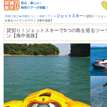
ジェットスキー
沖縄の遊び★沖縄口コミ！体験ツアー
>
> 貸切り！ジェッ
を巡るツーリングプラン【海中道路】
貸切り！ジェットスキーで5つの島を巡るツー
ン【海中道路】