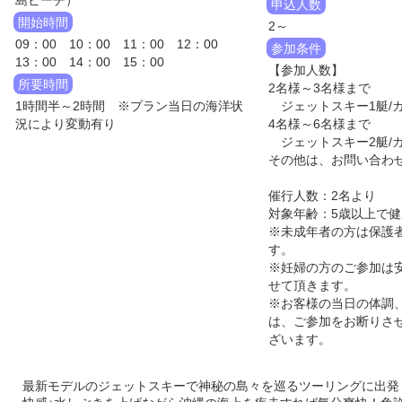
島ビーチ）
申込人数
開始時間
2～
09：00 10：00 11：00 12：00
参加条件
13：00 14：00 15：00
【参加人数】
所要時間
2名様～3名様まで
1時間半～2時間 ※プラン当日の海洋状
ジェットスキー1艇/
況により変動有り
4名様～6名様まで
ジェットスキー2艇/
その他は、お問い合わ
催行人数：2名より
対象年齢：5歳以上で
※未成年者の方は保護
す。
※妊婦の方のご参加は
せて頂きます。
※お客様の当日の体調
は、ご参加をお断りさ
ざいます。
最新モデルのジェットスキーで神秘の島々を巡るツーリングに出発