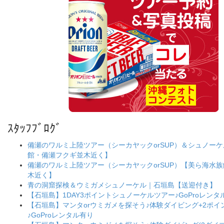
ｽﾀｯﾌﾌﾞﾛｸﾞ
備瀬のワルミ上陸ツアー（シーカヤックorSUP）＆シュノー
館・備瀬フクギ並木近く】
備瀬のワルミ上陸ツアー（シーカヤックorSUP）【美ら海水
木近く】
青の洞窟探検＆ウミガメシュノーケル｜石垣島【送迎付き】
【石垣島】1DAY3ポイントシュノーケルツアー♪GoProレンタ
【石垣島】マンタorウミガメを探そう♪体験ダイビング+2ポ
♪GoProレンタル有り