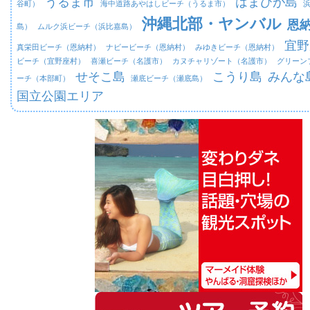
うるま市
はまひが島
谷町）
海中道路あやはしビーチ（うるま市）
沖縄北部・ヤンバル
恩
島）
ムルク浜ビーチ（浜比嘉島）
宜野
真栄田ビーチ（恩納村）
ナビービーチ（恩納村）
みゆきビーチ（恩納村）
ビーチ（宜野座村）
喜瀬ビーチ（名護市）
カヌチャリゾート（名護市）
グリーン
せそこ島
こうり島
みんな
ーチ（本部町）
瀬底ビーチ（瀬底島）
国立公園エリア