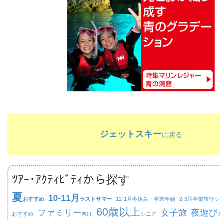
ジェットスキー
に戻る
ﾂｱｰ･ｱｸﾃｨﾋﾞﾃｨから探す
夏
10-11月
おすすめ
ラストサマー
12-1月
冬休み・年末年始
2-3月
卒業旅行シ
60歳以上
ファミリー
女子旅
夜遊び
おすすめ
向け
シニア