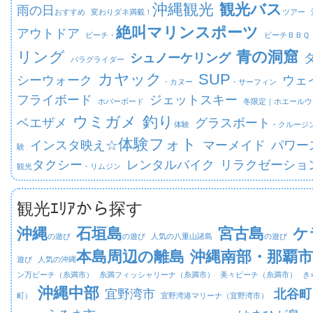
沖縄観光
観光バス
雨の日
おすすめ
変わりダネ満載！
ツアー
絶叫マリンスポーツ
アウトドア
ビーチ・
ビーチ
ＢＢＱ
リング
青の洞窟
シュノーケリング
パラグライダー
カヤック
SUP
シーウォーク
ウェ
・カヌー
・サーフィン
フライボード
ジェットスキー
ホバーボード
冬限定｜
ホエールウ
ウミガメ
釣り
ベエザメ
グラスボート
体験
・クルージ
体験フォト
インスタ映え☆
マーメイド
パワー
験
タクシー
レンタルバイク
リラクゼーショ
観光
・リムジン
観光ｴﾘｱから探す
沖縄
石垣島
宮古島
ケ
の遊び
の遊び
人気の八重山諸島
の遊び
本島周辺の離島
沖縄南部・那覇市
遊び
人気の沖縄
ン万ビーチ（糸満市）
糸満フィッシャリーナ（糸満市）
美々ビーチ（糸満市）
き
沖縄中部
宜野湾市
北谷町
町）
宜野湾港マリーナ（宜野湾市）