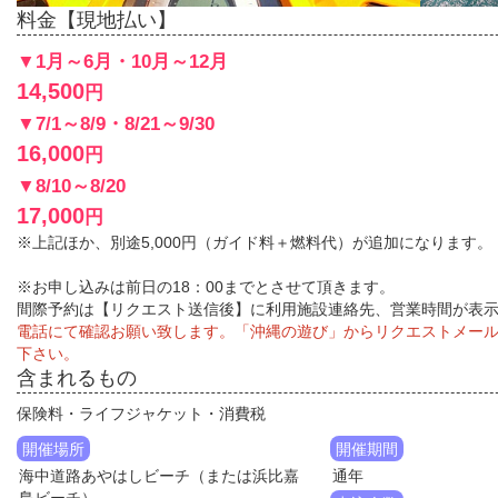
料金【現地払い】
▼1月～6月・10月～12月
14,500
円
▼7/1～8/9・8/21～9/30
16,000
円
▼8/10～8/20
17,000
円
※上記ほか、別途5,000円（ガイド料＋燃料代）が追加になります。
※お申し込みは前日の18：00までとさせて頂きます。
間際予約は【リクエスト送信後】に利用施設連絡先、営業時間が表
電話にて確認お願い致します。「沖縄の遊び」からリクエストメー
下さい。
含まれるもの
保険料・ライフジャケット・消費税
開催場所
開催期間
海中道路あやはしビーチ（または浜比嘉
通年